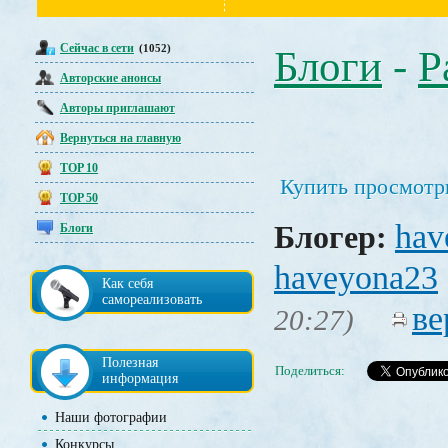
Сейчас в сети
(1052)
Блоги
-
Р
Авторские анонсы
Авторы приглашают
Вернуться на главную
TOP 10
Купить просмотры
TOP 50
hav
Блогер:
Блоги
haveyona23
Как себя
самореализовать
ве
20:27)
Полезная
Поделиться:
информация
Наши фотографии
Конкурсы