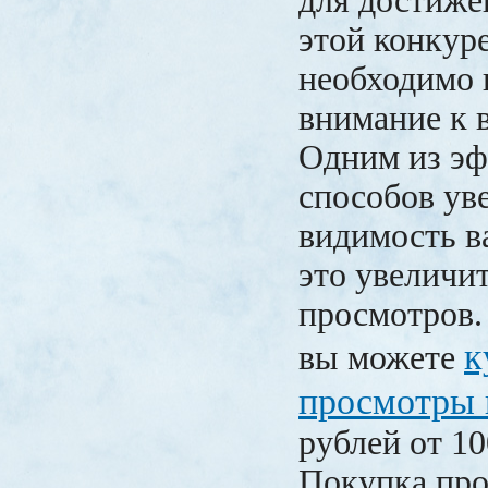
для достиже
этой конкур
необходимо 
внимание к 
Одним из э
способов ув
видимость в
это увеличи
просмотров. 
к
вы можете
просмотры 
рублей от 1
Покупка про