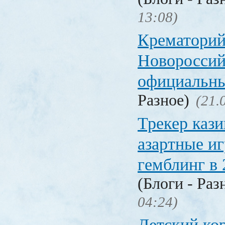
13:08)
Крематорий
Новороссий
официальны
Разное)
(21.
Трекер кази
азартные иг
гемблинг в 
(Блоги - Раз
04:24)
Детский ко