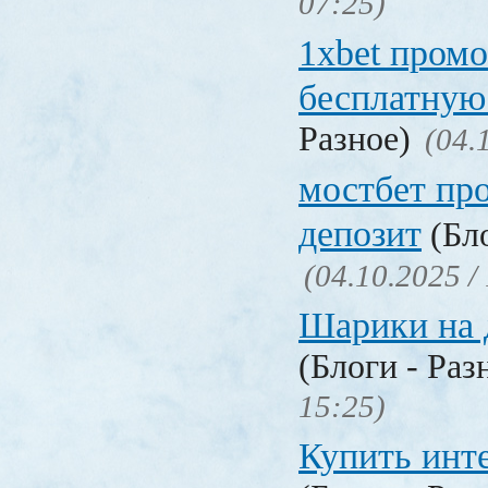
07:25)
1xbet промо
бесплатную
Разное)
(04.
мостбет пр
депозит
(Бло
(04.10.2025 /
Шарики на 
(Блоги - Раз
15:25)
Купить инт