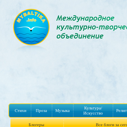
Культура/
Стихи
Проза
Музыка
Религ
Искусство
Блогеры
Все блоги за сег