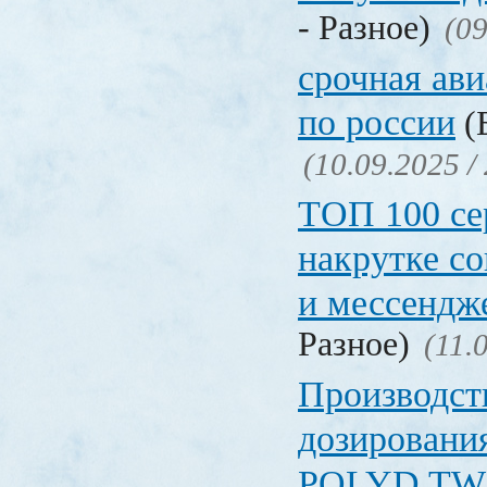
- Разное)
(09
срочная ави
по россии
(Б
(10.09.2025 /
ТОП 100 се
накрутке с
и мессендж
Разное)
(11.
Производст
дозировани
POLYD TW