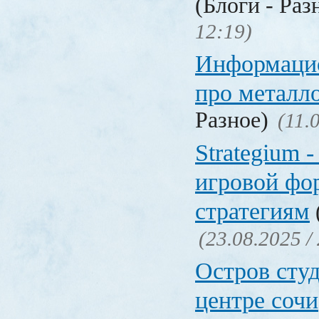
(Блоги - Раз
12:19)
Информаци
про металл
Разное)
(11.
Strategium 
игровой фо
стратегиям
(23.08.2025 /
Остров студ
центре сочи