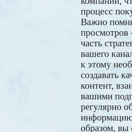
компании, чт
процесс пок
Важно помни
просмотров -
часть страт
вашего кана
к этому нео
создавать к
контент, вза
вашими под
регулярно о
информацию
образом, вы