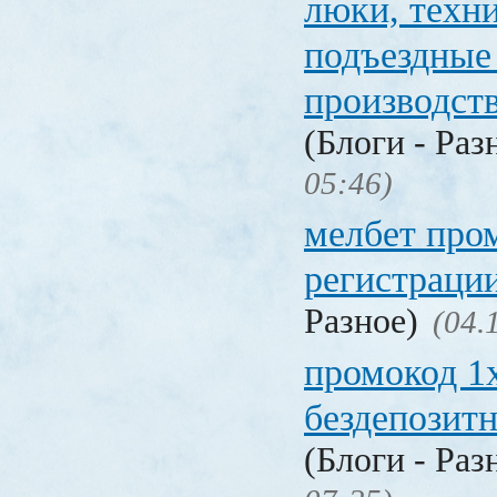
люки, техн
подъездные
производст
(Блоги - Раз
05:46)
мелбет про
регистраци
Разное)
(04.
промокод 1
бездепозит
(Блоги - Раз