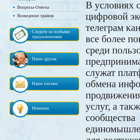
В условиях 
Вопросы-Ответы
цифровой э
Возведение храмов
телеграм ка
Следите за особыми
все более п
предложениями
среди польз
предпринима
Наши друзья
служат плат
обмена инфо
Наши письма
продвижения
услуг, а та
Новинки
сообщества
единомышле