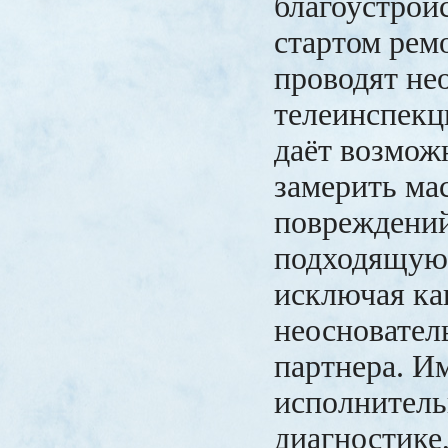
благоустрой
стартом рем
проводят н
телеинспекц
даёт возмож
замерить ма
повреждений
подходящую 
исключая ка
неосновател
партнера. И
исполнител
диагностике,