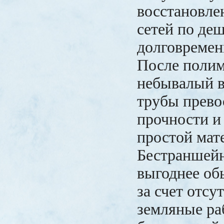
восстановле
сетей по де
долговремен
После поли
небывалый в
трубы прево
прочности и
простой мат
Бестраншей
выгоднее об
за счет отсу
земляные ра