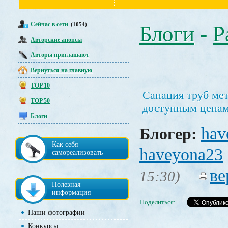
Сейчас в сети
(1054)
Блоги
-
Р
Авторские анонсы
Авторы приглашают
Вернуться на главную
TOP 10
Санация труб мет
TOP 50
доступным цена
Блоги
hav
Блогер:
Как себя
haveyona23
самореализовать
ве
15:30)
Полезная
информация
Поделиться:
Наши фотографии
Конкурсы