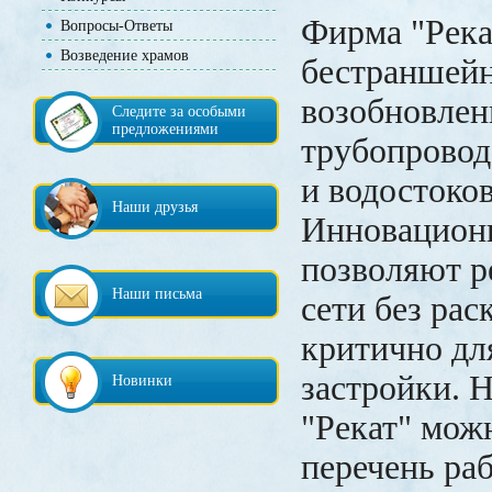
Фирма "Река
Вопросы-Ответы
Возведение храмов
бестраншей
возобновлен
Следите за особыми
предложениями
трубопровод
и водостоков
Наши друзья
Инновацион
позволяют р
Наши письма
сети без рас
критично дл
застройки. Н
Новинки
"Рекат" можн
перечень раб