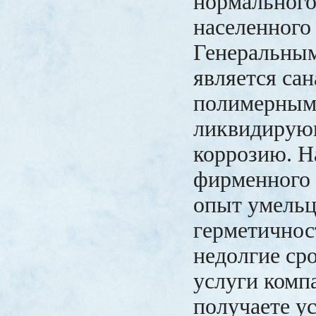
нормального
населенного
Генеральны
является са
полимерным
ликвидирую
коррозию. Н
фирменного 
опыт умельц
герметичнос
недолгие ср
услуги комп
получаете у