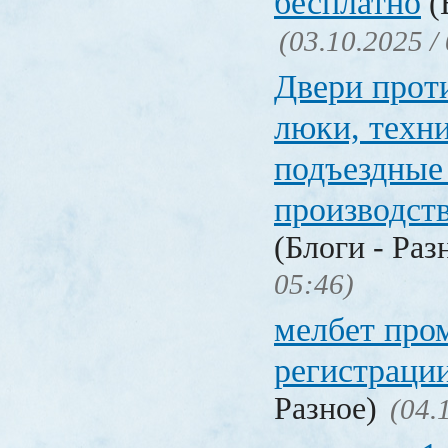
бесплатно
(
(03.10.2025 /
Двери прот
люки, техн
подъездные
производст
(Блоги - Раз
05:46)
мелбет про
регистраци
Разное)
(04.