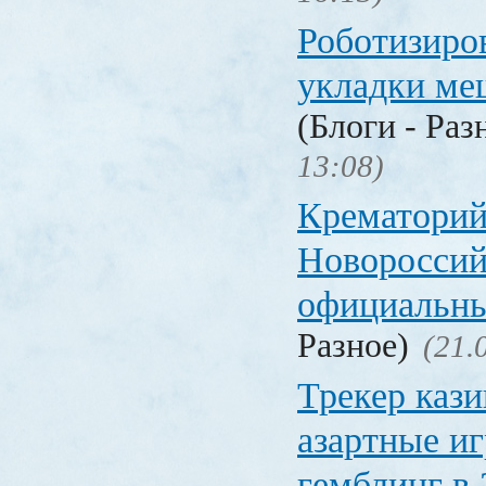
Роботизиро
укладки ме
(Блоги - Раз
13:08)
Крематорий
Новороссий
официальны
Разное)
(21.
Трекер кази
азартные иг
гемблинг в 