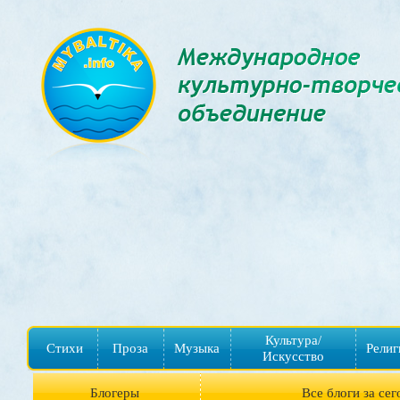
Культура/
Стихи
Проза
Музыка
Религ
Искусство
Блогеры
Все блоги за сег