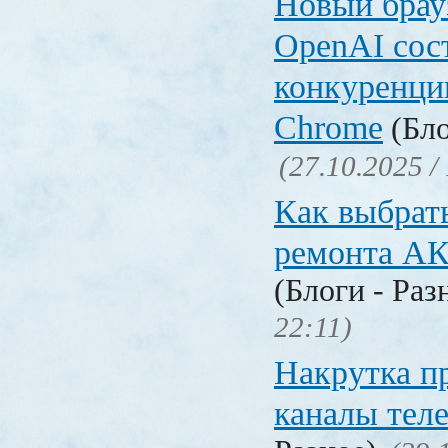
Новый брауз
OpenAI сос
конкуренци
Chrome
(Бло
(27.10.2025 /
Как выбрат
ремонта А
(Блоги - Раз
22:11)
Накрутка п
каналы тел