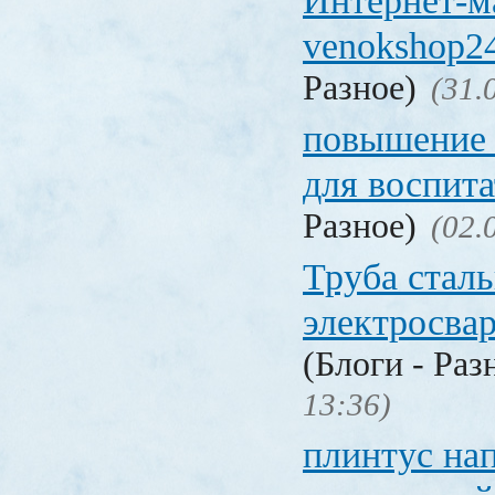
Интернет-м
venokshop24
Разное)
(31.
повышение
для воспита
Разное)
(02.
Труба стал
электросва
(Блоги - Раз
13:36)
плинтус на