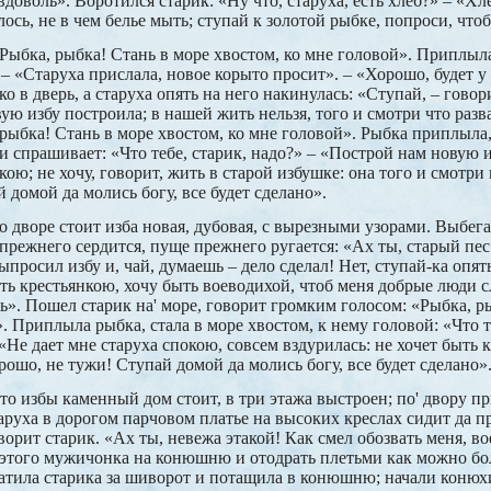
 вдоволь». Воротился старик: «Ну что, старуха, есть хлеб?» – «Хл
лось, не в чем белье мыть; ступай к золотой рыбке, попроси, чтоб
«Рыбка, рыбка! Стань в море хвостом, ко мне головой». Приплыла
 – «Старуха прислала, новое корыто просит». – «Хорошо, будет у 
ко в дверь, а старуха опять на него накинулась: «Ступай, – говори
вую избу построила; в нашей жить нельзя, того и смотри что раз
 рыбка! Стань в море хвостом, ко мне головой». Рыбка приплыла,
и спрашивает: «Что тебе, старик, надо?» – «Построй нам новую и
окою; не хочу, говорит, жить в старой избушке: она того и смотри 
 домой да молись богу, все будет сделано».
о дворе стоит изба новая, дубовая, с вырезными узорами. Выбега
 прежнего сердится, пуще прежнего ругается: «Ах ты, старый пе
ыпросил избу и, чай, думаешь – дело сделал! Нет, ступай-ка опят
быть крестьянкою, хочу быть воеводихой, чтоб меня добрые люди 
сь». Пошел старик на' море, говорит громким голосом: «Рыбка, р
. Приплыла рыбка, стала в море хвостом, к нему головой: «Что т
«Не дает мне старуха спокою, совсем вздурилась: не хочет быть 
ошо, не тужи! Ступай домой да молись богу, все будет сделано»
то избы каменный дом стоит, в три этажа выстроен; по' двору пр
таруха в дорогом парчовом платье на высоких креслах сидит да п
ворит старик. «Ах ты, невежа этакой! Как смел обозвать меня, в
 этого мужичонка на конюшню и отодрать плетьми как можно бол
атила старика за шиворот и потащила в конюшню; начали конюх