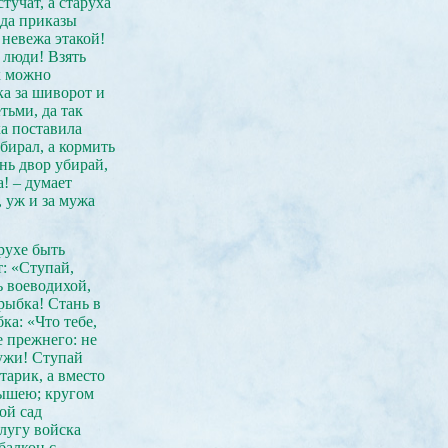
тучат, а старуха
 да приказы
 невежа этакой!
 люди! Взять
к можно
ка за шиворот и
тьми, да так
ха поставила
убирал, а кормить
нь двор убирай,
! – думает
, уж и за мужа
рухе быть
т: «Ступай,
ь воеводихой,
рыбка! Стань в
ка: «Что тебе,
е прежнего: не
тужи! Ступай
тарик, а вместо
рышею; кругом
ой сад
 лугу войска
балкон с