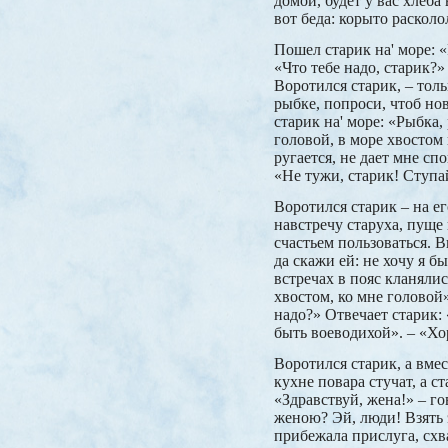
домой, будет у вас хлеба
вот беда: корыто расколо
Пошел старик на' море: 
«Что тебе надо, старик?»
Воротился старик, – толь
рыбке, попроси, чтоб но
старик на' море: «Рыбка,
головой, в море хвостом 
ругается, не дает мне сп
«Не тужи, старик! Ступай
Воротился старик – на ег
навстречу старуха, пуще
счастьем пользоваться. В
да скажи ей: не хочу я 
встречах в пояс кланяли
хвостом, ко мне головой»
надо?» Отвечает старик: 
быть воеводихой». – «Хор
Воротился старик, а вмес
кухне повара стучат, а с
«Здравствуй, жена!» – го
женою? Эй, люди! Взять
прибежала прислуга, схв