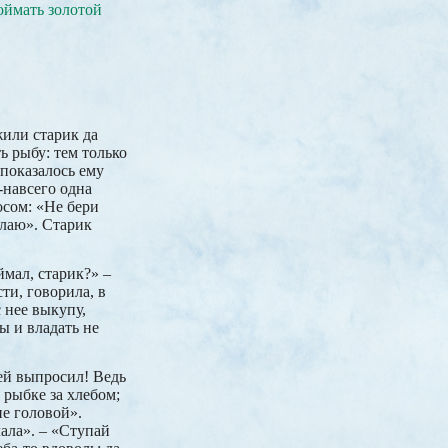
поймать золотой
жили старик да
ь рыбу: тем только
 показалось ему
о-навсего одна
осом: «Не бери
елаю». Старик
мал, старик?» –
ти, говорила, в
с нее выкупу,
ы и владать не
ней выпросил! Ведь
 рыбке за хлебом;
не головой».
лала». – «Ступай