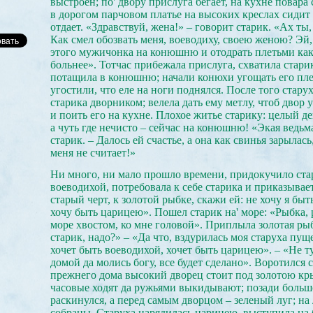
выстроен; по' двору прислуга бегает, на кухне повара с
в дорогом парчовом платье на высоких креслах сидит
отдает. «Здравствуй, жена!» – говорит старик. «Ах ты,
Как смел обозвать меня, воеводиху, своею женою? Эй,
этого мужичонка на конюшню и отодрать плетьми ка
больнее». Тотчас прибежала прислуга, схватила стари
потащила в конюшню; начали конюхи угощать его пле
угостили, что еле на ноги поднялся. После того стару
старика дворником; велела дать ему метлу, чтоб двор 
и поить его на кухне. Плохое житье старику: целый де
а чуть где нечисто – сейчас на конюшню! «Экая ведьма
старик. – Далось ей счастье, а она как свинья зарылась
меня не считает!»
Ни много, ни мало прошло времени, придокучило ста
воеводихой, потребовала к себе старика и приказывае
старый черт, к золотой рыбке, скажи ей: не хочу я быт
хочу быть царицею». Пошел старик на' море: «Рыбка, 
море хвостом, ко мне головой». Приплыла золотая рыб
старик, надо?» – «Да что, вздурилась моя старуха пущ
хочет быть воеводихой, хочет быть царицею». – «Не 
домой да молись богу, все будет сделано». Воротился с
прежнего дома высокий дворец стоит под золотою к
часовые ходят да ружьями выкидывают; позади больш
раскинулся, а перед самым дворцом – зеленый луг; на
собраны. Старуха нарядилась царицею, выступила на 