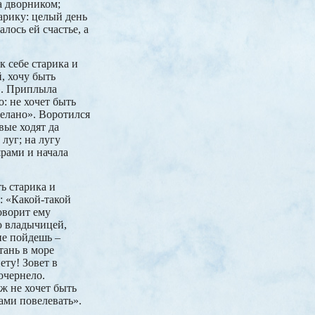
ка дворником;
тарику: целый день
лось ей счастье, а
 себе старика и
й, хочу быть
». Приплыла
о: не хочет быть
делано». Воротился
вые ходят да
луг; на лугу
ярами и начала
ь старика и
: «Какой-такой
оворит ему
ю владычицей,
не пойдешь –
тань в море
ету! Зовет в
почернело.
уж не хочет быть
ами повелевать».