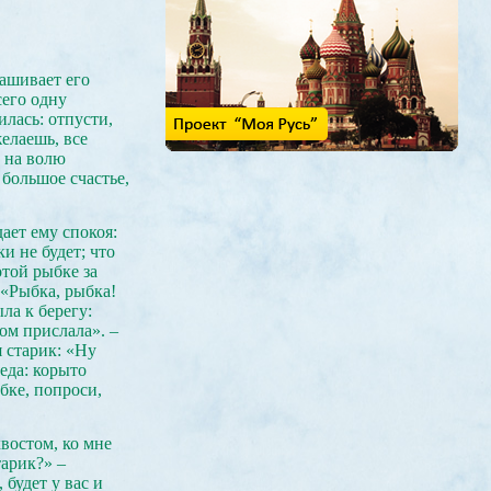
ашивает его
сего одну
илась: отпусти,
желаешь, все
м на волю
 большое счастье,
дает ему спокоя:
и не будет; что
отой рыбке за
 «Рыбка, рыбка!
ла к берегу:
бом прислала». –
я старик: «Ну
беда: корыто
ыбке, попроси,
хвостом, ко мне
тарик?» –
будет у вас и