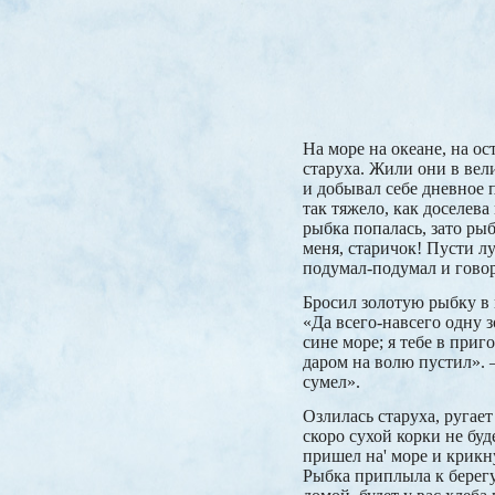
На море на океане, на ос
старуха. Жили они в вели
и добывал себе дневное п
так тяжело, как доселева
рыбка попалась, зато ры
меня, старичок! Пусти лу
подумал-подумал и говор
Бросил золотую рыбку в 
«Да всего-навсего одну з
сине море; я тебе в приг
даром на волю пустил». –
сумел».
Озлилась старуха, ругает
скоро сухой корки не буд
пришел на' море и крикн
Рыбка приплыла к берегу: