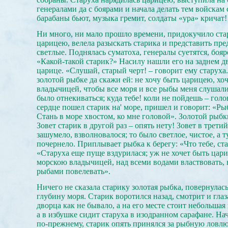
генералами да с боярами и начала делать тем войскам 
барабаны бьют, музыка гремит, солдаты «ура» кричат!
Ни много, ни мало прошло времени, придокучило ста
царицею, велела разыскать старика и представить пре
светлые. Поднялась суматоха, генералы суетятся, бояр
«Какой-такой старик?» Насилу нашли его на заднем дв
царице. «Слушай, старый черт! – говорит ему старуха.
золотой рыбке да скажи ей: не хочу быть царицею, хо
владычицей, чтобы все моря и все рыбы меня слушали
было отнекиваться; куда тебе! коли не пойдешь – гол
сердце пошел старик на' море, пришел и говорит: «Ры
Стань в море хвостом, ко мне головой». Золотой рыбки
Зовет старик в другой раз – опять нету! Зовет в третий
зашумело, взволновалося; то было светлое, чистое, а т
почернело. Приплывает рыбка к берегу: «Что тебе, ста
«Старуха еще пуще вздурилася; уж не хочет быть цари
морскою владычицей, над всеми водами властвовать, 
рыбами повелевать».
Ничего не сказала старику золотая рыбка, повернулась
глубину моря. Старик воротился назад, смотрит и глаз
дворца как не бывало, а на его месте стоит небольшая
а в избушке сидит старуха в изодранном сарафане. На
по-прежнему, старик опять принялся за рыбную ловлю