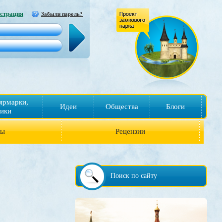
страция
Забыли пароль?
ярмарки,
Идеи
Общества
Блоги
ики
ры
Рецензии
Поиск по сайту