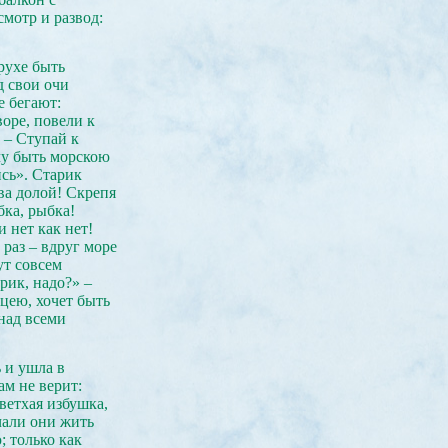
смотр и развод:
рухе быть
д свои очи
е бегают:
оре, повели к
 – Ступай к
чу быть морскою
сь». Старик
ова долой! Скрепя
бка, рыбка!
 нет как нет!
 раз – вдруг море
ут совсем
рик, надо?» –
цею, хочет быть
над всеми
 и ушла в
ам не верит:
 ветхая избушка,
чали они жить
; только как