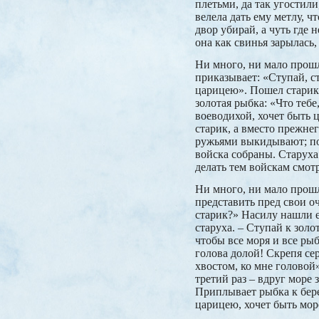
плетьми, да так угостили
велела дать ему метлу, ч
двор убирай, а чуть где 
она как свинья зарылась,
Ни много, ни мало прошл
приказывает: «Ступай, ст
царицею». Пошел старик 
золотая рыбка: «Что тебе
воеводихой, хочет быть 
старик, а вместо прежне
ружьями выкидывают; поз
войска собраны. Старуха
делать тем войскам смотр
Ни много, ни мало прошл
представить пред свои оч
старик?» Насилу нашли е
старуха. – Ступай к зол
чтобы все моря и все ры
голова долой! Скрепя се
хвостом, ко мне головой»
третий раз – вдруг море 
Приплывает рыбка к берег
царицею, хочет быть мор