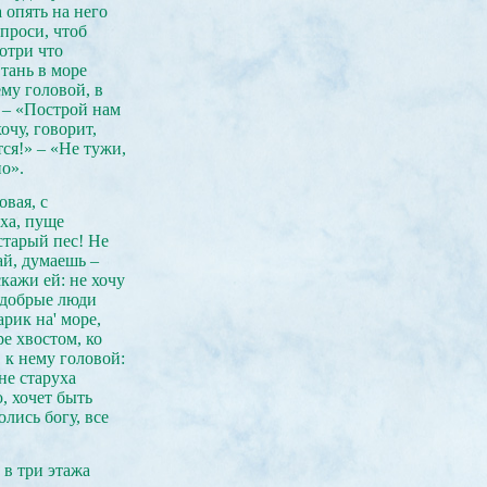
а опять на него
опроси, чтоб
мотри что
Стань в море
ему головой, в
» – «Построй нам
очу, говорит,
тся!» – «Не тужи,
но».
овая, с
ха, пуще
старый пес! Не
ай, думаешь –
скажи ей: не хочу
я добрые люди
рик на' море,
е хвостом, ко
 к нему головой:
не старуха
, хочет быть
лись богу, все
 в три этажа