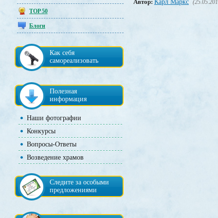
Автор:
Карл Маркс
(25.05.201
TOP 50
Блоги
Как себя
самореализовать
Полезная
информация
Наши фотографии
Конкурсы
Вопросы-Ответы
Возведение храмов
Следите за особыми
предложениями