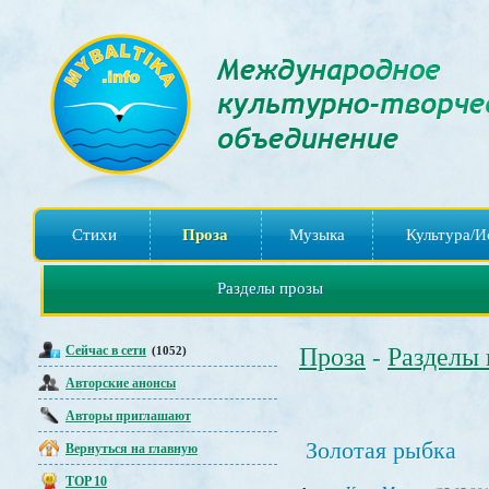
Стихи
Проза
Музыка
Культура/И
Разделы прозы
Сейчас в сети
Проза
Разделы
(1052)
-
Авторские анонсы
Авторы приглашают
Золотая рыбка
Вернуться на главную
TOP 10