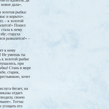
еба-то вдоволь; да
 новое дала».
 золотая рыбка:
вас и корыто».
т, – к золотой
валится!» Пошел
 стала к нему
збу; старуха
вся развалится!» –
ет к нему
с! Не умеешь ты
ь к золотой рыбке
слушались, при
ыбка! Стань в море
ебе, старик,
крестьянкою, хочет
.
ислуга бегает, на
риказы отдает.
оеводиху, своею
ьнее». Тотчас
и угощать его