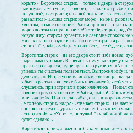
корыто». Воротился старик, – только в дверь, а старух
накинулась: «Ступай, – говорит, – к золотой рыбке, п
новую избу построила; в нашей жить нельзя, того и с
развалится!» Пошел старик на' море: «Рыбка, рыбка! 
хвостом, ко мне головой». Рыбка приплыла, стала к н
море хвостом и спрашивает: «Что тебе, старик, надо?
новую избу; старуха ругается, не дает мне спокою; не х
жить в старой избушке: она того и смотри вся развали
старик! Ступай домой да молись богу, все будет сдела
Воротился старик – на его дворе стоит изба новая, дуб
вырезными узорами. Выбегает к нему навстречу стару
прежнего сердится, пуще прежнего ругается: «Ах ты, 
умеешь ты счастьем пользоваться. Выпросил избу и, ч
дело сделал! Нет, ступай-ка опять к золотой рыбке да 
я быть крестьянкою, хочу быть воеводихой, чтоб мен
слушались, при встречах в пояс кланялись». Пошел ста
говорит громким голосом: «Рыбка, рыбка! Стань в мор
мне головой». Приплыла рыбка, стала в море хвостом,
«Что тебе, старик, надо?» Отвечает старик: «Не дает м
спокою, совсем вздурилась: не хочет быть крестьянкою
воеводихой». – «Хорошо, не тужи! Ступай домой да мо
будет сделано».
Воротился старик, а вместо избы каменный дом стоит,