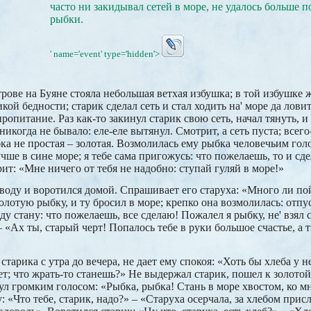
часто ни закидывал сетей в море, не удалось больше 
рыбки.
' name='event' type='hidden'>
трове на Буяне стояла небольшая ветхая избушка; в той избушке 
кой бедности; старик сделал сеть и стал ходить на' море да ловит
ропитание. Раз как-то закинул старик свою сеть, начал тянуть, и
 никогда не бывало: еле-еле вытянул. Смотрит, а сеть пуста; всег
бка не простая – золотая. Возмолилась ему рыбка человечьим гол
чше в сине море; я тебе сама пригожусь: что пожелаешь, то и сд
ит: «Мне ничего от тебя не надобно: ступай гуляй в море!»
воду и воротился домой. Спрашивает его старуха: «Много ли пой
олотую рыбку, и ту бросил в море; крепко она возмолилась: отпус
оду стану: что пожелаешь, все сделаю! Пожалел я рыбку, не' взял 
 «Ах ты, старый черт! Попалось тебе в руки большое счастье, а т
 старика с утра до вечера, не дает ему спокоя: «Хоть бы хлеба у 
ет; что жрать-то станешь?» Не выдержал старик, пошел к золотой
ул громким голосом: «Рыбка, рыбка! Стань в море хвостом, ко м
 «Что тебе, старик, надо?» – «Старуха осерчала, за хлебом прис