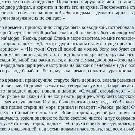
, что еле на ноги поднялся. После того старуха поставила стари
тоб двор убирал, а кормить и поить его на кухне. Плохое житье с
нечисто – сейчас на конюшню! «Экая ведьма! – думает старик. – Да
 уж и за мужа меня не считает!»
о времени, придокучило старухе быть воеводихой, потребовала к
арый черт, к золотой рыбке, скажи ей: не хочу я быть воеводихо
на' море: «Рыбка, рыбка! Стань в море хвостом, ко мне головой
, старик, надо?» – «Да что, вздурилась моя старуха пуще прежнег
царицею». – «Не тужи! Ступай домой да молись богу, все будет с
го дома высокий дворец стоит под золотою крышею; кругом часо
ади большой сад раскинулся, а перед самым дворцом – зеленый 
 нарядилась царицею, выступила на балкон с генералами да с бо
 и развод: барабаны бьют, музыка гремит, солдаты «ура» кричат!
о времени, придокучило старухе быть царицею, велела разыскат
и светлые. Поднялась суматоха, генералы суетятся, бояре бегают
го на заднем дворе, повели к царице. «Слушай, старый черт! – г
отой рыбке да скажи ей: не хочу быть царицею, хочу быть морско
бы меня слушались». Старик было отнекиваться; куда тебе! коли 
рдце пошел старик на' море, пришел и говорит: «Рыбка, рыбка! С
. Золотой рыбки нет как нет! Зовет старик в другой раз – опять н
зашумело, взволновалося; то было светлое, чистое, а тут совсем 
у: «Что тебе, старик, надо?» – «Старуха еще пуще вздурилася; 
скою владычицей, над всеми водами властвовать, над всеми рыб