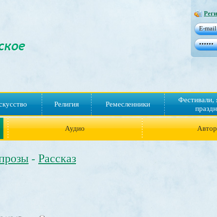
Реги
Фестивали, 
скусство
Религия
Ремесленники
праздн
Аудио
Авто
 прозы
Рассказ
-