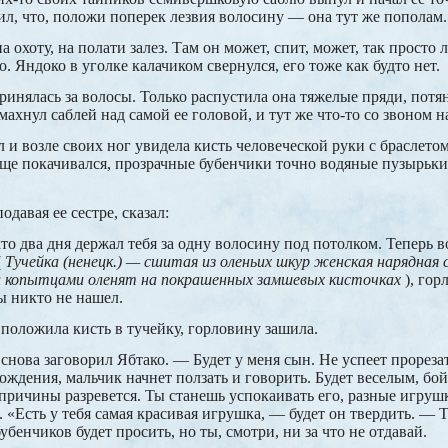
чил, что, положи поперек лезвия волосину — она тут же пополам.
 охоту, на полати залез. Там он может, спит, может, так просто
о. Яндоко в уголке калачиком свернулся, его тоже как будто нет.
ринялась за волосы. Только распустила она тяжелые пряди, потян
махнул саблей над самой ее головой, и тут же что-то со звоном н
 и возле своих ног увидела кисть человеческой руки с браслето
еще покачивался, прозрачные бубенчики точно водяные пузырьки
одавая ее сестре, сказал:
то два дня держал тебя за одну волосину под потолком. Теперь в
(
Тучейка (ненецк.) — сшитая из оленьих шкур женская нарядная 
и копытцами оленят на покрашенных замшевых кисточках
), гор
ы никто не нашел.
 положила кисть в тучейку, горловину зашила.
снова заговорил Ябтако. — Будет у меня сын. Не успеет прорезат
рождения, мальчик начнет ползать и говорить. Будет веселым, б
з причины разревется. Ты станешь успокаивать его, разные игруш
. «Есть у тебя самая красивая игрушка, — будет он твердить. — 
бубенчиков будет просить, но ты, смотри, ни за что не отдавай.