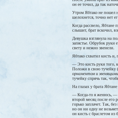
он ее точил, да так нато
Утром Ябтако не пошел на
шелохнется, точно нет ег
Когда рассвело, Ябтане п
слышит, брат вскочил, вз
Девушка взглянула на пол
запястье. Обрубок руки 
свету и нежно звенели.
Ябтако схватил кисть и, п
— Это кисть руки того, к
Положи в свою тучейку 
орнаментом и звенящим
тучейку спрячь так, чтоб
На глазах у брата Ябтане
— Когда-то я женюсь, — 
второй месяц после его 
горько заплачет. Так, бе
но он ни одну не возьмет
он кисть с браслетом из 