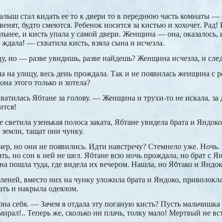
малыш стал кидать ее то к двери то в переднюю часть комнаты —
венят, будто смеются. Ребенок носится за кистью и хохочет. Рад!
ьнее, и кисть упала у самой двери. Женщина — она, оказалось, и
, ждала! — схватила кисть, взяла сына и исчезла.
у, но — разве увидишь, разве найдешь? Женщина исчезла, и след
а на улицу, весь день прождала. Так и не появилась женщина с р
 она этого только и хотела?
ватилась Ябтане за голову. — Женщина и трухи-то не искала, за 
ится!
де светила узенькая полоса заката, Ябтане увидела брата и Яндо
 земли, тащат они чунку.
чер, но они не появились. Идти навстречу? Стемнело уже. Ночь. 
ть, но сон к ней не шел. Ябтане всю ночь прождала, но брат с Ян
она пошла туда, где видела их вечером. Нашла, но Ябтако и Яндо
леней, вместо них на чунку уложила брата и Яндоко, приволокл
ть и накрыла одеялом.
она себя. — Зачем я отдала эту поганую кисть? Пусть мальчишка
ирал!.. Теперь же, сколько ни плачь, толку мало! Мертвый не вст