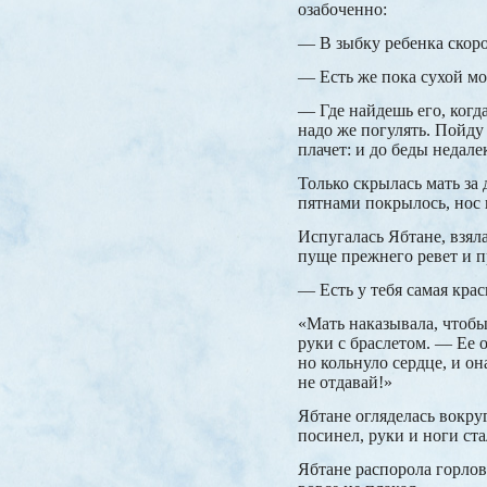
озабоченно:
— В зыбку ребенка скоро
— Есть же пока сухой мо
— Где найдешь его, когда
надо же погулять. Пойду
плачет: и до беды недале
Только скрылась мать за
пятнами покрылось, нос 
Испугалась Ябтане, взяла
пуще прежнего ревет и п
— Есть у тебя самая крас
«Мать наказывала, чтобы
руки с браслетом. — Ее о
но кольнуло сердце, и он
не отдавай!»
Ябтане огляделась вокру
посинел, руки и ноги ст
Ябтане распорола горлов