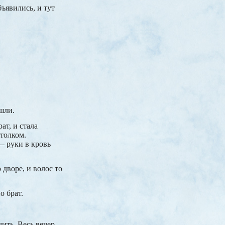
бъявились, и тут
шли.
ат, и стала
толком.
— руки в кровь
 дворе, и волос то
о брат.
ить. Весь вечер