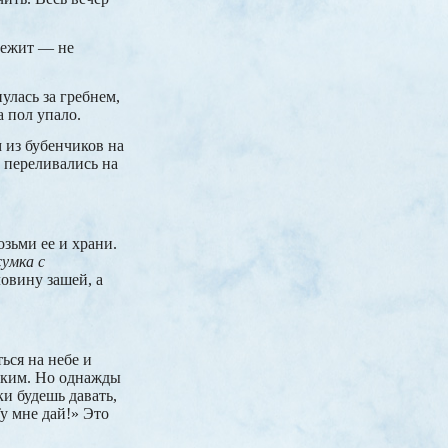
 лежит — не
улась за гребнем,
а пол упало.
м из бубенчиков на
 переливались на
озьми ее и храни.
сумка с
ловину зашей, а
ься на небе и
ойким. Но однажды
ки будешь давать,
Ту мне дай!» Это