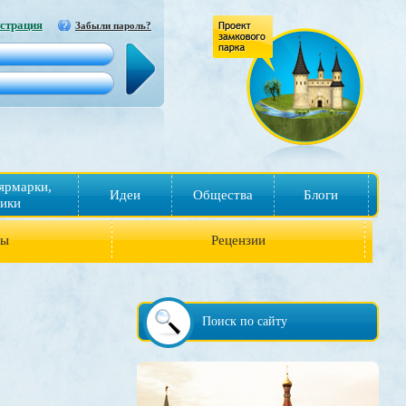
страция
Забыли пароль?
ярмарки,
Идеи
Общества
Блоги
ики
ры
Рецензии
Поиск по сайту