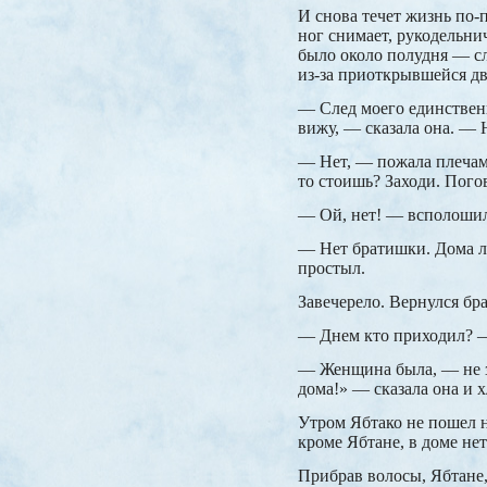
И снова течет жизнь по-
ног снимает, рукодельни
было около полудня — сл
из-за приоткрывшейся дв
— След моего единственн
вижу, — сказала она. — 
— Нет, — пожала плечам
то стоишь? Заходи. Пого
— Ой, нет! — всполошил
— Нет братишки. Дома ли
простыл.
Завечерело. Вернулся бр
— Днем кто приходил? —
— Женщина была, — не за
дома!» — сказала она и 
Утром Ябтако не пошел на
кроме Ябтане, в доме нет
Прибрав волосы, Ябтане,