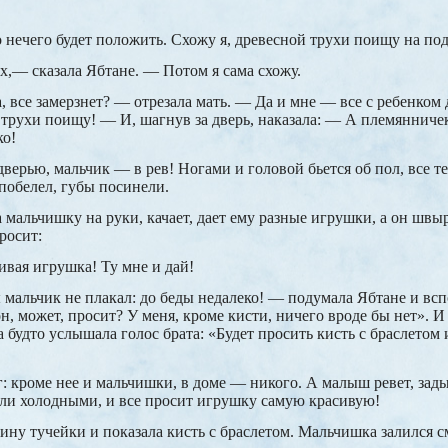
 нечего будет положить. Схожу я, древесной трухи поищу на под
х,— сказала Ябтане. — Потом я сама схожу.
, все замерзнет? — отрезала мать. — Да и мне — все с ребенком
 трухи поищу! — И, шагнув за дверь, наказала: — А племянничек
ко!
 дверью, мальчик — в рев! Ногами и головой бьется об пол, все 
побелел, губы посинели.
 мальчишку на руки, качает, дает ему разные игрушки, а он швыр
росит:
ивая игрушка! Ту мне и дай!
 мальчик не плакал: до беды недалеко! — подумала Ябтане и вс
н, может, просит? У меня, кроме кисти, ничего вроде бы нет». И 
а будто услышала голос брата: «Будет просить кисть с браслетом 
г: кроме нее и мальчишки, в доме — никого. А малыш ревет, зады
али холодными, и все просит игрушку самую красивую!
ину тучейки и показала кисть с браслетом. Мальчишка залился с