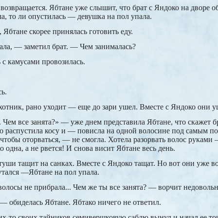
 возвращается. Ябтане уже слышит, что брат с Яндоко на дворе о
а, то ли опустилась — девушка на пол упала.
 Ябтане скорее принялась готовить еду.
ла, — заметил брат. — Чем занималась?
 с камусами провозилась.
сь.
отник, рано уходит — еще до зари ушел. Вместе с Яндоко они у
 Чем все занята?» — уже днем представила Ябтане, что скажет бр
о распустила косу и — повисла на одной волосине под самым по
 чтобы оторваться, — не смогла. Хотела разорвать волос руками 
о одна, а не рвется! И снова висит Ябтане весь день.
туши тащит на санках. Вместе с Яндоко тащат. Но вот они уже во
путался —Ябтане на пол упала.
волосы не прибрала... Чем же ты все занята? — ворчит недовольн
— обиделась Ябтане. Ябтако ничего не ответил.
их-то своих тайников семивершковую саблю вынул и начал ее точ