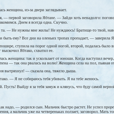
ась женщина, из-за двери заглядывает.
я, — первой заговорила Ябтане. — Зайди хоть ненадолго: погов
комимся. Днем я всегда одна. Скучно.
 та. — Не нужны мне жилы! Не нуждаюсь! Братище-то твой, нав
 быть ему? Все дни на оленьих тропах пропадает, — заверила Я
ошире, ступила на порог одной ногой, второй, подалась было в
иг выскочил Ябтако, схватил ее.
лась женщина: так и ускользает от юноши. Когда наступил вечер,
пена — так она рвалась на волю! Женщина села на пол, пьяная от
ня вытряхнул! — сказала она, тяжело дыша.
ако. — Я не собираюсь тебя убивать. Я на тебе женюсь.
й. Пусть! Выйду я за тебя замуж и клянусь, что буду самой верн
как надо, — родился сын. Мальчик быстро растет. Не успел проре
ния, а мальчик уже на четвереньках ползает, заговорил. Мать то