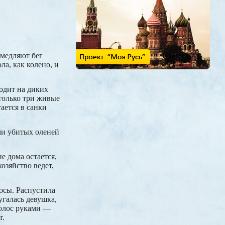
амедляют бег
ла, как колено, и
ходит на диких
 только три живые
гается в санки
ами убитых оленей
е дома остается,
озяйство ведет,
осы. Распустила
угалась девушка,
волос руками —
т.