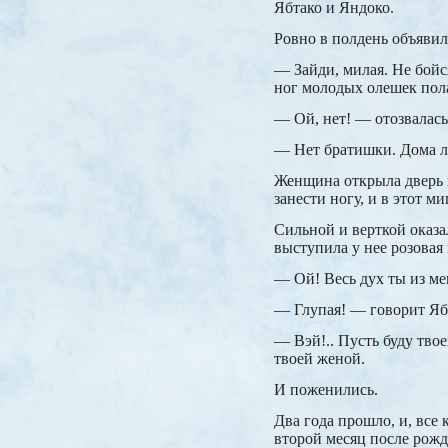
Ябтако и Яндоко.
Ровно в полдень объявил
— Зайди, милая. Не бойс
ног молодых олешек пола
— Ой, нет! — отозвалась
— Нет братишки. Дома ли
Женщина открыла дверь п
занести ногу, и в этот м
Сильной и верткой оказа
выступила у нее розовая 
— Ой! Весь дух ты из ме
— Глупая! — говорит Ябт
— Вэй!.. Пусть буду твое
твоей женой.
И поженились.
Два года прошло, и, все 
второй месяц после рожде