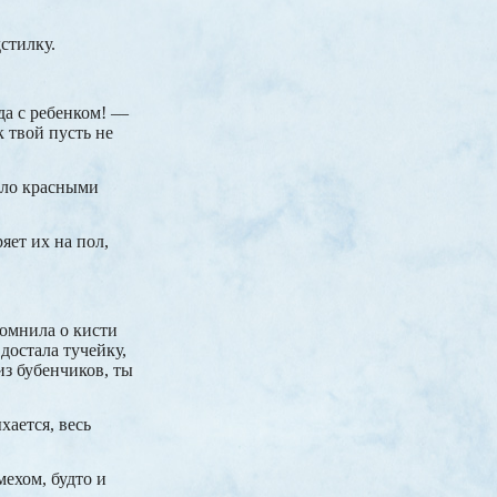
стилку.
 да с ребенком! —
 твой пусть не
тело красными
яет их на пол,
помнила о кисти
достала тучейку,
из бубенчиков, ты
хается, весь
мехом, будто и