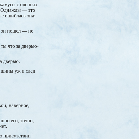
 камусы с оленьих
ю. Однажды — это
не ошиблась она;
а он пошел — не
ты что за дверью-
а дверью.
енщины уж и след
ой, наверное,
ышно его, точно,
нет.
 о присутствии