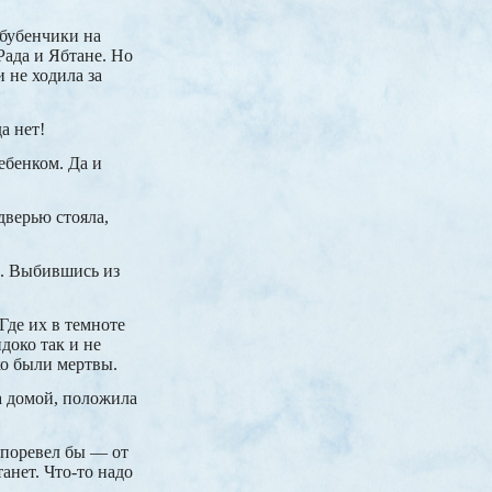
 бубенчики на
 Рада и Ябтане. Но
 не ходила за
а нет!
ебенком. Да и
дверью стояла,
ко. Выбившись из
Где их в темноте
доко так и не
ко были мертвы.
а домой, положила
 поревел бы — от
анет. Что-то надо