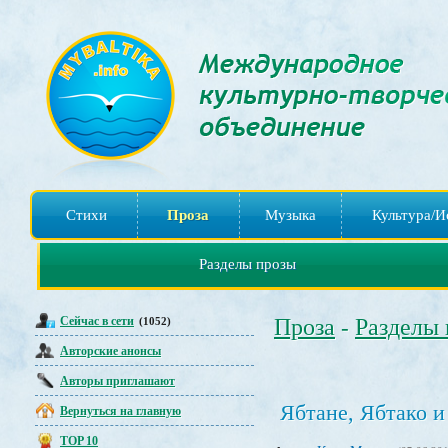
Стихи
Проза
Музыка
Культура/И
Разделы прозы
Сейчас в сети
Проза
Разделы
(1052)
-
Авторские анонсы
Авторы приглашают
Ябтане, Ябтако и
Вернуться на главную
TOP 10