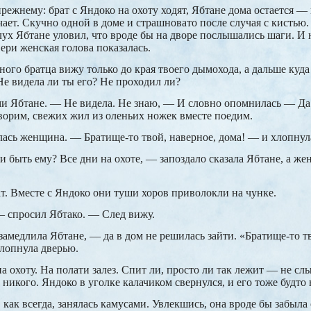
прежнему: брат с Яндоко на охоту ходят, Ябтане дома остается —
чает. Скучно одной в доме и страшновато после случая с кисть
ух Ябтане уловил, что вроде бы на дворе послышались шаги. И 
ери женская голова показалась.
ого братца вижу только до края твоего дымохода, а дальше куд
Не видела ли ты его? Не проходил ли?
и Ябтане. — Не видела. Не знаю, — И словно опомнилась — Да 
ворим, свежих жил из оленьих ножек вместе поедим.
ась женщина. — Братище-то твой, наверное, дома! — и хлопнул
 быть ему? Все дни на охоте, — запоздало сказала Ябтане, а ж
ат. Вместе с Яндоко они туши хоров приволокли на чунке.
 спросил Ябтако. — След вижу.
медлила Ябтане, — да в дом не решилась зайти. «Братище-то тв
хлопнула дверью.
 охоту. На полати залез. Спит ли, просто ли так лежит — не сл
 никого. Яндоко в уголке калачиком свернулся, и его тоже будто 
 как всегда, занялась камусами. Увлекшись, она вроде бы забыла