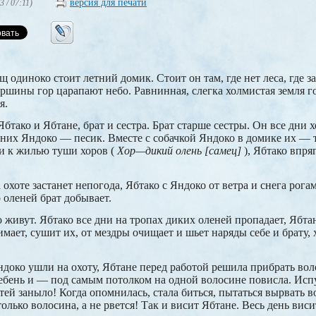
версия для печати
3 / 07:11)
 одиноко стоит летний домик. Стоит он там, где нет леса, где з
ршины гор царапают небо. Равнинная, слегка холмистая земля го
я.
бтако и Ябтане, брат и сестра. Брат старше сестры. Он все дни 
у них Яндоко — песик. Вместе с собачкой Яндоко в домике их —
и к жилью туши хоров (
Хор—дикий олень [самец]
), Ябтако впря
 охоте застанет непогода, Ябтако с Яндоко от ветра и снега рог
оленей брат добывает.
 живут. Ябтако все дни на тропах диких оленей пропадает, Ябтан
мает, сушит их, от мездры очищает и шьет наряды себе и брату, х
ндоко ушли на охоту, Ябтане перед работой решила прибрать вол
 гребень и — под самым потолком на одной волосине повисла. Исп
гтей заныло! Когда опомнилась, стала биться, пытаться вырвать 
олько волосина, а не рвется! Так и висит Ябтане. Весь день виси