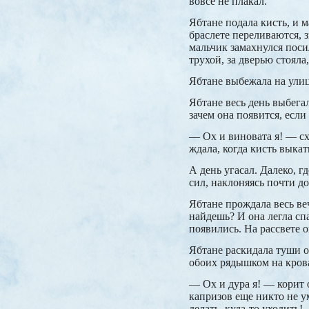
вовсе не плакал.
Ябтане подала кисть, и 
браслете переливаются, з
мальчик замахнулся посил
трухой, за дверью стояла
Ябтане выбежала на улиц
Ябтане весь день выбегал
зачем она появится, если
— Ох и виновата я! — сх
ждала, когда кисть выкат
А день угасал. Далеко, г
сил, наклоняясь почти до
Ябтане прождала весь ве
найдешь? И она легла спа
появились. На рассвете 
Ябтане раскидала туши о
обоих рядышком на крова
— Ох и дура я! — корит 
капризов еще никто не ум
делать, куда-то уходить!..