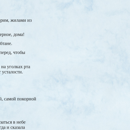
орим, жилами из
ерное, дома!
бтане.
перед, чтобы
 на уголках рта
 усталости.
ой, самой покорной
заться в небе
гда и сказала