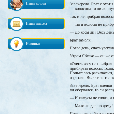
Наши друзья
Завечерело. Брат с охоты
— волосина то ли лопнул
Так и не прибрав волосы,
Наши письма
— Ты и волосы не прибра
— До косы ли? Весь день
Брат замолк.
Новинки
Погас день, спать улегли
Утром Ябтако — он же ох
«Опять косу не прибрала.
прибирать волосы. Тольк
Попыталась раскачаться,
изрезала. Волосина тольк
Завечерело. Брат оленьи 
ли оборвался, то ли рас
— И камусы не сняла, и 
— Мало ли дел по дому! 
После ужина брат из как