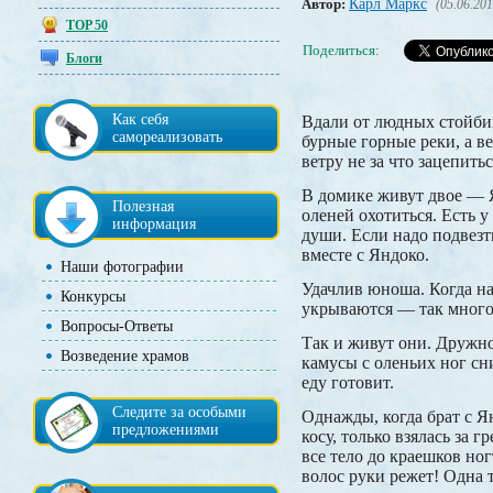
Автор:
Карл Маркс
(05.06.201
TOP 50
Поделиться:
Блоги
Как себя
Вдали от людных стойбищ
самореализовать
бурные горные реки, а ве
ветру не за что зацепитьс
В домике живут двое — Я
Полезная
оленей охотиться. Есть 
информация
души. Если надо подвезт
вместе с Яндоко.
Наши фотографии
Удачлив юноша. Когда на
Конкурсы
укрываются — так много 
Вопросы-Ответы
Так и живут они. Дружно
Возведение храмов
камусы с оленьих ног сни
еду готовит.
Следите за особыми
Однажды, когда брат с Я
предложениями
косу, только взялась за
все тело до краешков но
волос руки режет! Одна т