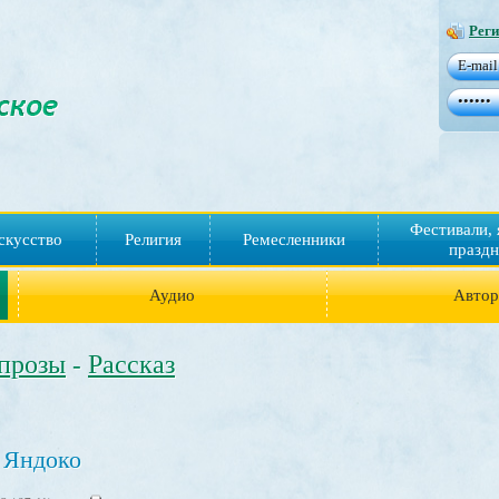
Реги
Фестивали, 
скусство
Религия
Ремесленники
праздн
Аудио
Авто
 прозы
Рассказ
-
 Яндоко