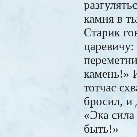
разгулять
камня в т
Старик го
царевичу:
переметни
камень!» 
тотчас схв
бросил, и 
«Эка сила
быть!»