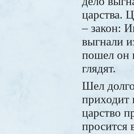
дело выгн
царства. 
– закон: 
выгнали и
пошел он 
глядят.
Шел долго
приходит 
царство п
просится 