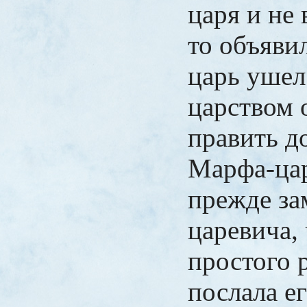
царя и не 
то объяви
царь ушел
царством 
править д
Марфа-цар
прежде за
царевича, 
простого р
послала ег