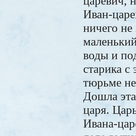
царевич, 
Иван-царе
ничего не
маленький
воды и по
старика с 
тюрьме не
Дошла эта
царя. Цар
Ивана-цар