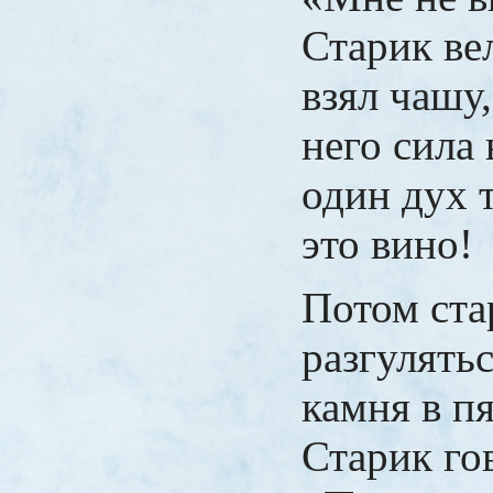
Старик ве
взял чашу,
него сила 
один дух 
это вино!
Потом ста
разгулять
камня в пя
Старик го