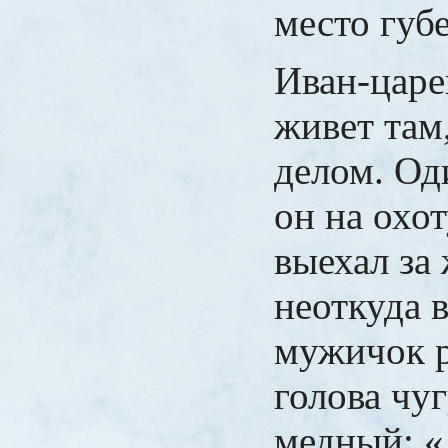
место губ
Иван-царе
живет там
делом. Од
он на охот
выехал за 
неоткуда 
мужичок р
голова чу
медный: «