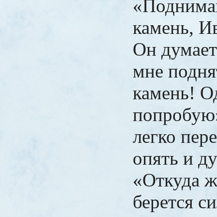
«Поднима
камень, И
Он думает
мне подня
камень! О
попробую»
легко пер
опять и ду
«Откуда ж
берется с