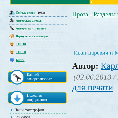
Сейчас в сети
Проза
Разделы
(1053)
-
Авторские анонсы
Авторы приглашают
Вернуться на главную
TOP 10
Иван-царевич и 
TOP 50
Блоги
Кар
Автор:
Как себя
(02.06.2013 /
самореализовать
для печати
Полезная
информация
Наши фотографии
Конкурсы