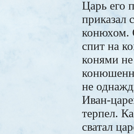
Царь его 
приказал 
конюхом. 
спит на к
конями не
конюшенн
не однажд
Иван-царе
терпел. К
сватал цар