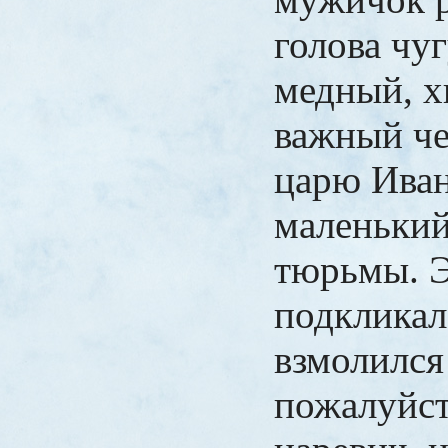
голова чу
медный, х
важный че
царю Иван
маленький
тюрьмы. Э
подкликал 
взмолился
пожалуйст