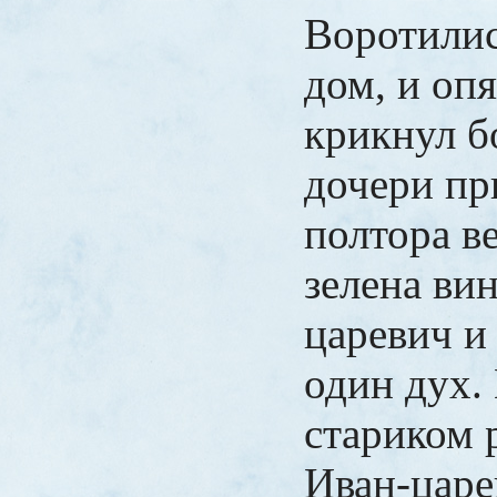
Воротилис
дом, и опя
крикнул 
дочери пр
полтора в
зелена вин
царевич и
один дух.
стариком 
Иван-царе