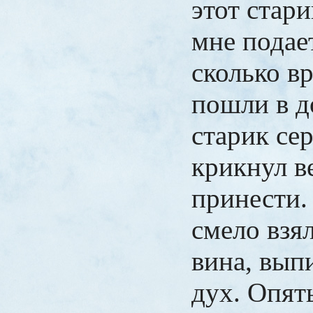
этот стари
мне подае
сколько в
пошли в д
старик се
крикнул в
принести.
смело взя
вина, вып
дух. Опят