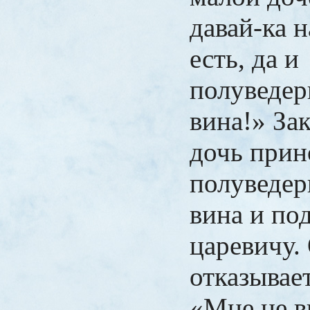
давай-ка 
есть, да и
полуведе
вина!» За
дочь прин
полуведе
вина и по
царевичу.
отказывает
«Мне не в