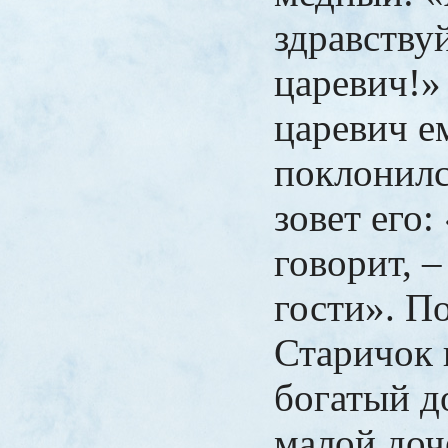
здравству
царевич!»
царевич е
поклонилс
зовет его:
говорит, –
гости». П
Старичок 
богатый д
малой доч