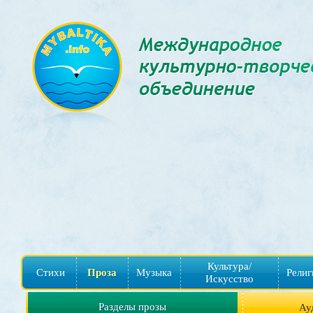
Культура/
Стихи
Проза
Музыка
Религ
Искусство
Разделы прозы
Ау