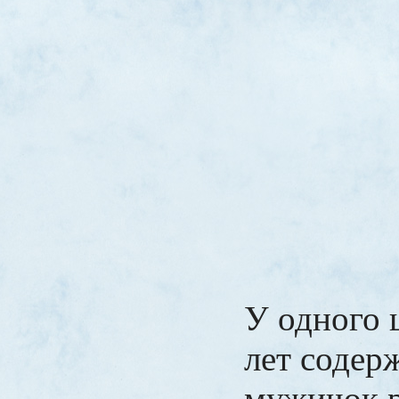
У одного 
лет содер
мужичок р