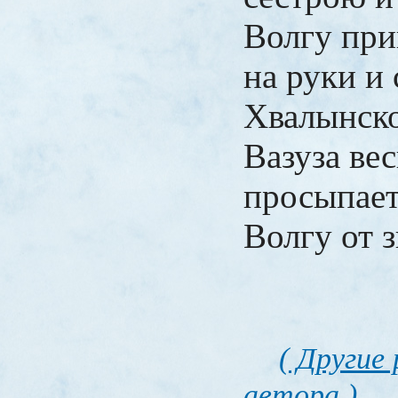
Волгу прин
на руки и 
Хвалынско
Вазуза ве
просыпает
Волгу от з
( Другие
автора )