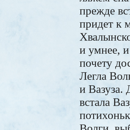
прежде вс
придет к 
Хвалынско
и умнее, и
почету до
Легла Волг
и Вазуза.
встала Ваз
потихоньк
Волги, вы