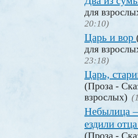
Два из сум
для взрослы
20:10)
Царь и вор
для взрослы
23:18)
Царь, стари
(Проза - Ска
взрослых)
(
Небылица —
ездили отца
(Проза - Ска