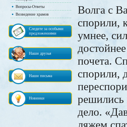
Волга с В
Вопросы-Ответы
Возведение храмов
спорили, 
Следите за особыми
умнее, си
предложениями
достойнее
Наши друзья
почета. С
спорили, 
Наши письма
переспори
решились 
Новинки
дело. «Да
ляжем спат