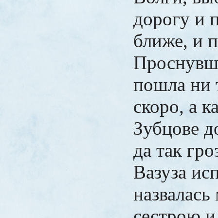
дорогу и 
ближе, и п
Проснувши
пошла ни 
скоро, а к
Зубцове д
да так гро
Вазуза исп
назвалась
сестрою и