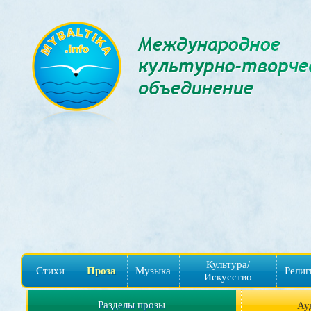
Культура/
Стихи
Проза
Музыка
Религ
Искусство
Разделы прозы
Ау