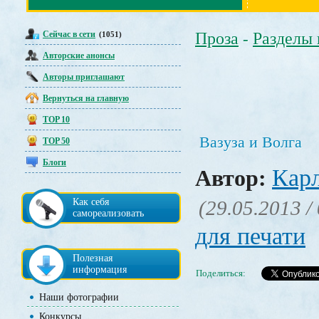
Сейчас в сети
Проза
Разделы
(1051)
-
Авторские анонсы
Авторы приглашают
Вернуться на главную
TOP 10
Вазуза и Волга
TOP 50
Блоги
Кар
Автор:
Как себя
(29.05.2013 /
самореализовать
для печати
Полезная
информация
Поделиться:
Наши фотографии
Конкурсы