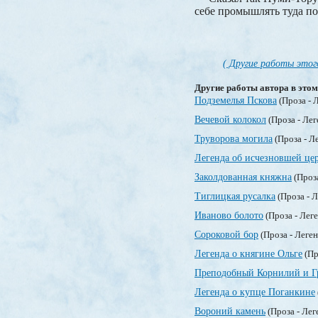
себе промышлять туда по
( Другие работы этог
Другие работы автора в этом
Подземелья Пскова
(Проза - 
Вечевой колокол
(Проза - Ле
Труворова могила
(Проза - Л
Легенда об исчезновшей це
Заколдованная княжна
(Проз
Тиглицкая русалка
(Проза - 
Иваново болото
(Проза - Лег
Сороковой бор
(Проза - Леге
Легенда о княгине Ольге
(Пр
Преподобный Корнилий и Г
Легенда о купце Поганкине
Вороний камень
(Проза - Ле