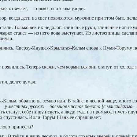
а отвечает,— только ты отсюда уходи.
ор, когда дети на свет появляются, мужчине при этом быть нельз
али. Только век их недолог: глиняные руки, глиняные ноги куд
 жарко станет — из него вода выступает. Из лиственницы сдела
тонули.
явились, Сверху-Идущая-Крылатая-Кальм снова к Нуми-Торуму п
появились. Теперь скажи, чем кормиться они станут, от холода 
ил, долго думал.
Кальм, обратно на землю иди. В тайге, в лесной чаще, много сох
 — у местных русских —большое чистое болото [с мансийского—
ть станут, себе пищу искать, а люди туда на промысел пусть иду
ю спустилась. Иоли-Торум-Шань ее спрашивает:
слово принесла?
: «В тайгу, в чащу лесную, в болота сохатых зверей и оленей 