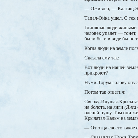
— Оживлю, — Калтащ-Экв
Тапал-Ойка ушел. С тех п
Глиняные люди живыми ст
человек упадет — тонет,
были бы и в воде бы не 
Когда люди на земле по
Сказала ему так:
Вот люди на нашей земле 
прикроют?
Нуми-Торум голову опуст
Потом так ответил:
Сверху-Идущая-Крылатая-
на болота, на янги
(Янга
оленей пущу. Там они жи
Крылатая-Кальм на земл
— От отца своего какое 
— Сказал так Нуми-Торум