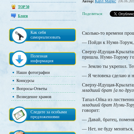
Автор:
Карл Маркс
(06.06.201
TOP 50
Поделиться:
Блоги
Как себя
Сколько-то времени про
самореализовать
— Пойди к Нуми-Торум, с
Сверху-Идущая-Крылатая-
Полезная
пришла. Нуми-Торуму го
информация
— Землю ты укрепил. Теп
Наши фотографии
— Я человека сделаю и н
Конкурсы
Сверху-Идущая-Крылата
Вопросы-Ответы
младший брат [а по дру
Возведение храмов
Тапал-Ойка из лиственн
младший брат Нуми-Тор
говорит:
Следите за особыми
предложениями
— Давай, братец, поменя
— Нет, не буду меняться