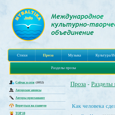
Стихи
Проза
Музыка
Культура/И
Разделы прозы
Сейчас в сети
Проза
Разделы
(1052)
-
Авторские анонсы
Авторы приглашают
Как человека сде
Вернуться на главную
TOP 10