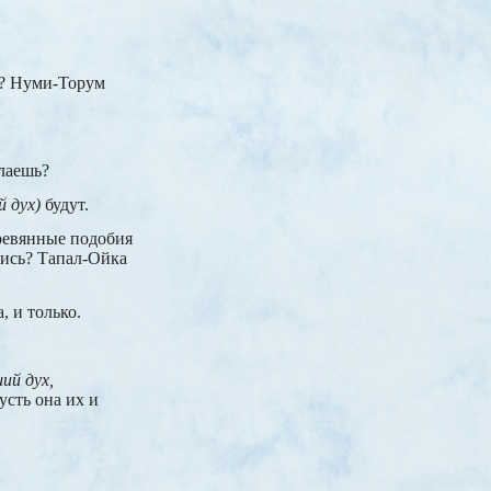
ь? Нуми-Торум
лаешь?
й дух)
будут.
ревянные подобия
лись? Тапал-Ойка
, и только.
ий дух,
усть она их и