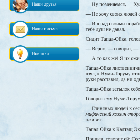
— Ну поменяемся, — Хул
Наши друзья
— Не хочу своих людей от
— И я над своими пораб
Наши письма
тебе душ не давал.
Сидит Тапал-Ойка, голов
— Верно, — говорит, — 
Новинки
— А то как же! Я их ож
Тапал-Ойка лиственничн
взял, к Нуми-Торуму отн
руки расставил, да ни од
Тапал-Ойка затылок себе 
Говорит ему Нуми-Торум
— Глиняных людей к сес
мифический хозяин второ
оживит.
Тапал-Ойка к Калтащ-Эк
Пришел, говорит ей: Сес