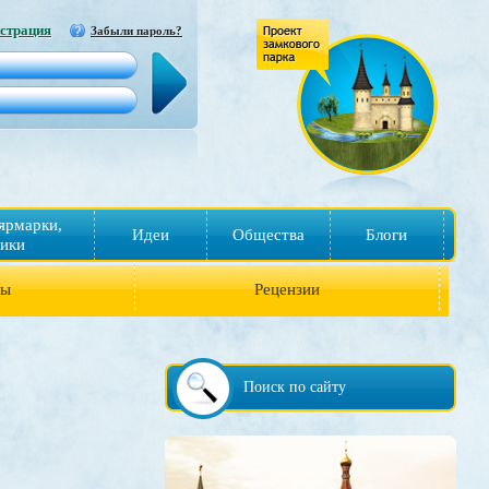
страция
Забыли пароль?
ярмарки,
Идеи
Общества
Блоги
ики
ры
Рецензии
Поиск по сайту