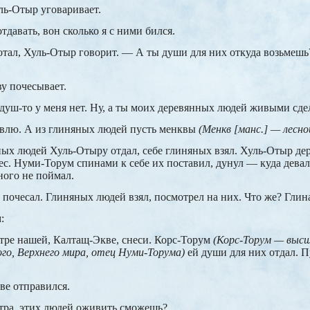
ь-Отыр уговаривает.
давать, вон сколько я с ними бился.
отал, Хуль-Отыр говорит. — А ты души для них откуда возьмеш
у почесывает.
душ-то у меня нет. Ну, а ты моих деревянных людей живыми сде
ивлю. А из глиняных людей пусть менквы
(Менкв [манс.] — лесно
ых людей Хуль-Отыру отдал, себе глиняных взял. Хуль-Отыр де
ес. Нуми-Торум спинами к себе их поставил, дунул — куда дева
ного не поймал.
почесал. Глиняных людей взял, посмотрел на них. Что же? Глина
:
тре нашей, Калтащ-Экве, снеси. Корс-Торум
(Корс-Торум — высш
го, Верхнего мира, отец Нуми-Торума)
ей души для них отдал. П
ве отправился.
тра, этих людей оживить сможешь?