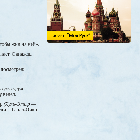
чтобы жил на ней».
знает. Однажды
 посмотрел:
олум-Торум —
у велел.
ыр
(Хуль-Отыр —
епил. Тапал-Ойка