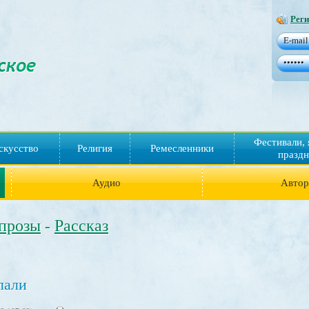
Реги
Фестивали, 
скусство
Религия
Ремесленники
праздн
Аудио
Авто
 прозы
Рассказ
-
лали