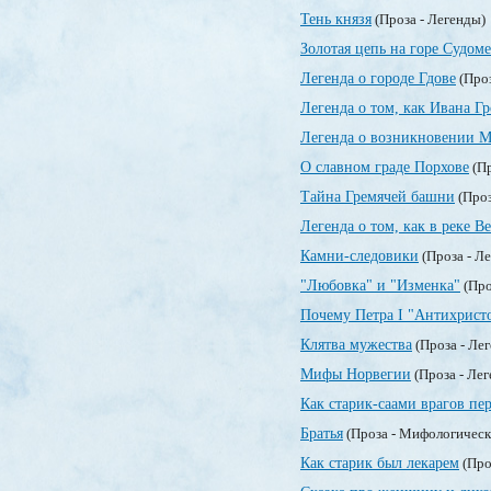
Тень князя
(Проза - Легенды)
Золотая цепь на горе Судоме
Легенда о городе Гдове
(Проз
Легенда о том, как Ивана Г
Легенда о возникновении М
О славном граде Порхове
(Пр
Тайна Гремячей башни
(Проз
Легенда о том, как в реке 
Камни-следовики
(Проза - Л
"Любовка" и "Изменка"
(Про
Почему Петра I "Антихрист
Клятва мужества
(Проза - Ле
Мифы Норвегии
(Проза - Ле
Как старик-саами врагов пе
Братья
(Проза - Мифологическ
Как старик был лекарем
(Про