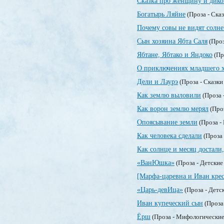
Сказка про женщину и дико
Богатырь Ляйне
(Проза - Ска
Почему совы не видят солне
Сын хозяина Ябта Саля
(Проз
Ябтане, Ябтако и Яндоко
(Пр
О приключениях младшего 
Дели и Лаурэ
(Проза - Сказки
Как землю выловили
(Проза 
Как ворон землю мерял
(Про
Опоясывание земли
(Проза -
Как человека сделали
(Проза 
Как солнце и месяц достали
«ВанЮшка»
(Проза - Детские
[Марфа-царевна и Иван кре
«Царь-девИца»
(Проза - Детс
Иван купеческий сын
(Проза 
Ёрш
(Проза - Мифологические