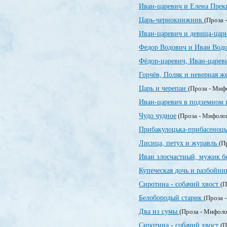
Иван-царевич и Елена Прек
Царь-чернокнижник
(Проза 
Иван-царевич и девица-ца
Федор Водович и Иван Вод
Фёдор-царевич, Иван-царев
Горчёв, Поляк и неверная ж
Царь и черепан
(Проза - Миф
Иван-царевич в подземном 
Чудо чудное
(Проза - Мифоло
Прибакулоцька-прибасеноц
Лисица, петух и журавль
(П
Иван злосчастный, мужик б
Купеческая дочь и разбойн
Сиротина - собачий хвост
(П
Белобородый старик
(Проза 
Два из сумы
(Проза - Мифоло
Сиротина - собачий хвост
(П