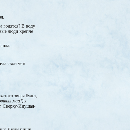
я.
а годятся? В воду
нные люди крепче
ошла.
тела свои чем
атого зверя будет,
янкыл маа])
я
т. Сверху-Идущая-
пущу. Люди пищу