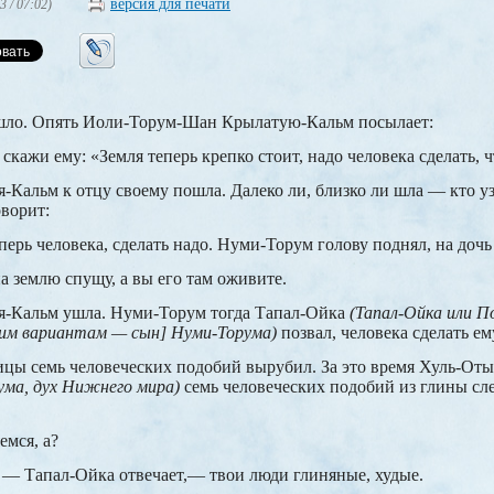
версия для печати
3 / 07:02)
шло. Опять Иоли-Торум-Шан Крылатую-Кальм посылает:
кажи ему: «Земля теперь крепко стоит, надо человека сделать, 
Кальм к отцу своему пошла. Далеко ли, близко ли шла — кто у
ворит:
ерь человека, сделать надо. Нуми-Торум голову поднял, на дочь
а землю спущу, а вы его там оживите.
я-Кальм ушла. Нуми-Торум тогда Тапал-Ойка
(Тапал-Ойка или П
гим вариантам — сын] Нуми-Торума)
позвал, человека сделать ем
ицы семь человеческих подобий вырубил. За это время Хуль-От
ума, дух Нижнего мира)
семь человеческих подобий из глины сл
емся, а?
, — Тапал-Ойка отвечает,— твои люди глиняные, худые.