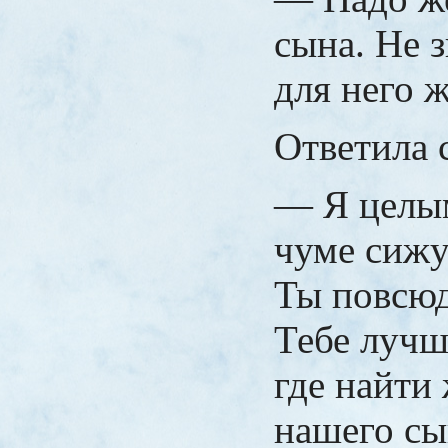
сына. Не 
для него 
Ответила 
— Я целы
чуме сижу
Ты повсюд
Тебе лучш
где найти
нашего сы