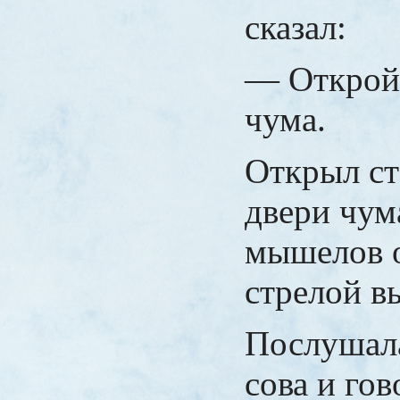
сказал:
— Открой
чума.
Открыл ст
двери чум
мышелов 
стрелой в
Послушала
сова и гов