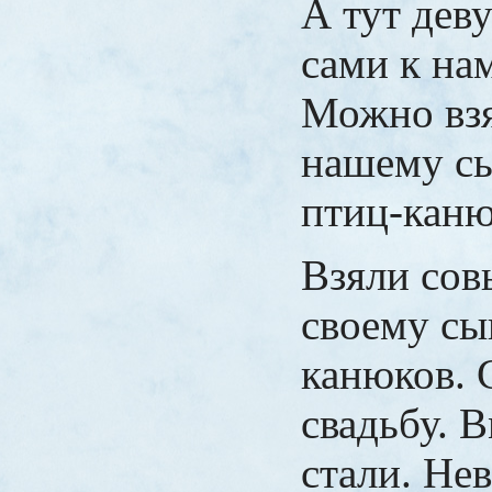
А тут дев
сами к на
Можно взя
нашему с
птиц-каню
Взяли сов
своему сы
канюков. 
свадьбу. 
стали. Нев