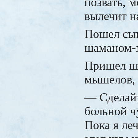
позвать, м
вылечит н
Пошел сын
шаманом-
Пришел ш
мышелов, 
— Сделайт
больной ч
Пока я леч