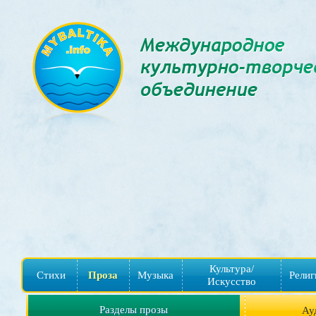
Культура/
Стихи
Проза
Музыка
Религ
Искусство
Разделы прозы
Ау