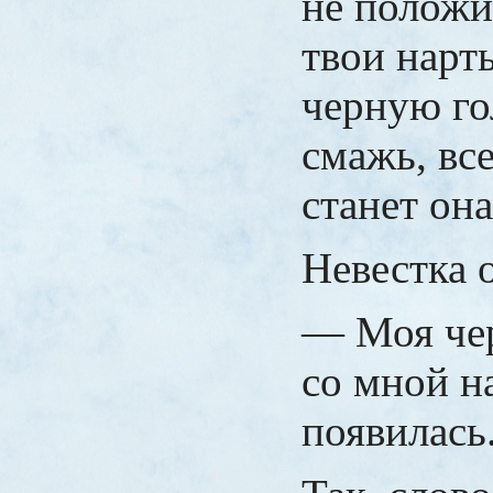
не положи
твои нарт
черную го
смажь, все
станет она
Невестка 
— Моя чер
со мной на
появилась