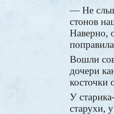
— Не слы
стонов на
Наверно, 
поправила
Вошли сов
дочери ка
косточки 
У старика-
старухи, у