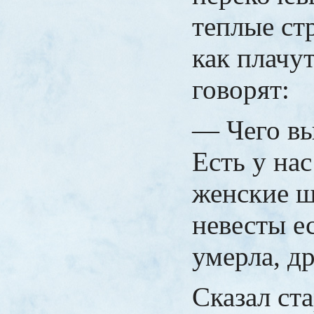
теплые ст
как плачут
говорят:
— Чего вы
Есть у нас
женские ш
невесты е
умерла, д
Сказал ста