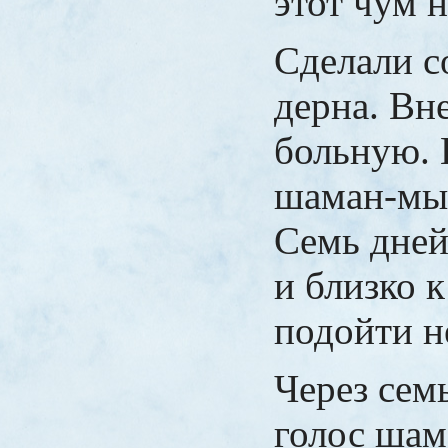
этот чум н
Сделали с
дерна. Вн
больную. 
шаман-мы
Семь дней
и близко 
подойти н
Через сем
голос шам