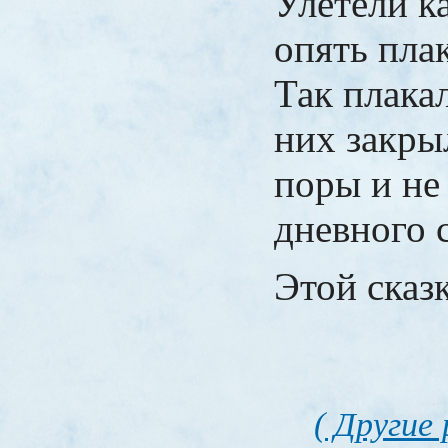
Улетели к
опять плак
Так плакал
них закры
поры и не
дневного с
Этой сказк
( Другие