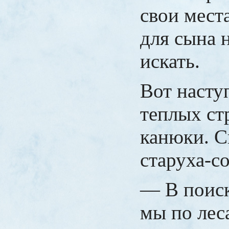
свои мест
для сына 
искать.
Вот насту
теплых ст
канюки. С
старуха-со
— В поиск
мы по лес