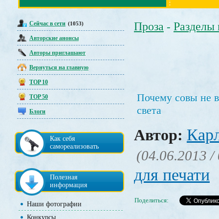
Сейчас в сети
Проза
Разделы
(1053)
-
Авторские анонсы
Авторы приглашают
Вернуться на главную
TOP 10
Почему совы не в
TOP 50
света
Блоги
Кар
Автор:
Как себя
самореализовать
(04.06.2013 /
для печати
Полезная
информация
Поделиться:
Наши фотографии
Конкурсы