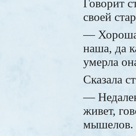
Говорит с
своей стар
— Хороша
наша, да к
умерла он
Сказала ст
— Недалек
живет, го
мышелов.