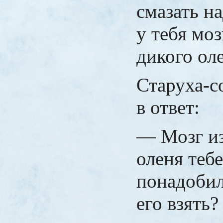
смазать н
у тебя моз
дикого ол
Старуха-с
в ответ:
— Мозг из
оленя тебе
понадобил
его взять