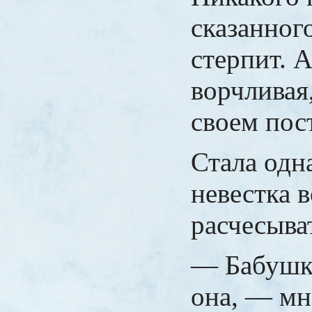
сказанного
стерпит. А
ворчливая,
своем пос
Стала одн
невестка 
расчесыва
— Бабушк
она, — мн