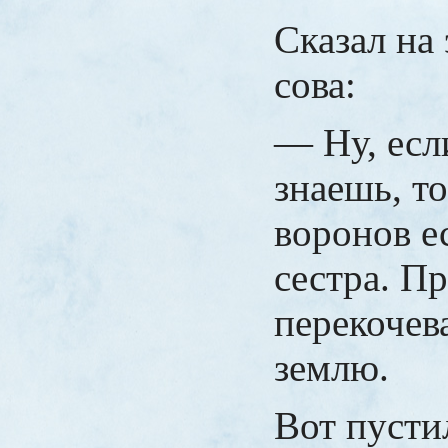
Сказал на 
сова:
— Ну, есл
знаешь, то
воронов е
сестра. П
перекочева
землю.
Вот пусти