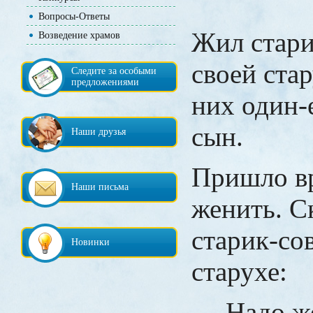
Вопросы-Ответы
Жил стари
Возведение храмов
своей стар
Следите за особыми
предложениями
них один-
сын.
Наши друзья
Пришло в
Наши письма
женить. С
старик-со
Новинки
старухе:
— Надо ж