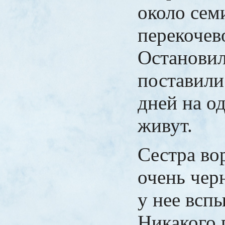
около сем
перекочев
Остановил
поставили
дней на о
живут.
Сестра во
очень чер
у нее всп
Никакого 