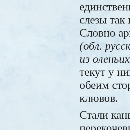
единствен
слезы так 
Словно а
(обл. русс
из оленьи
текут у ни
обеим сто
клювов.
Стали ка
перекочев