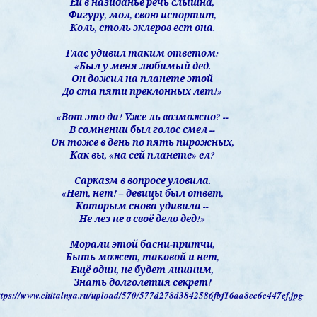
Ей в назиданье речь слышна,
Фигуру, мол, свою испортит,
Коль, столь эклеров ест она.
Глас удивил таким ответом:
«Был у меня любимый дед.
Он дожил на планете этой
До ста пяти преклонных лет!»
«Вот это да! Уже ль возможно? --
В сомнении был голос смел --
Он тоже в день по пять пирожных,
Как вы, «на сей планете» ел?
Сарказм в вопросе уловила.
«Нет, нет! – девицы был ответ,
Которым снова удивила --
Не лез не в своё дело дед!»
Морали этой басни-притчи,
Быть может, таковой и нет,
Ещё один, не будет лишним,
Знать долголетия секрет!