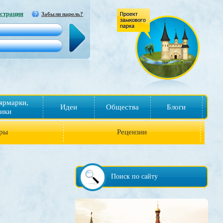
страция
Забыли пароль?
ярмарки,
Идеи
Общества
Блоги
ики
ры
Рецензии
Поиск по сайту