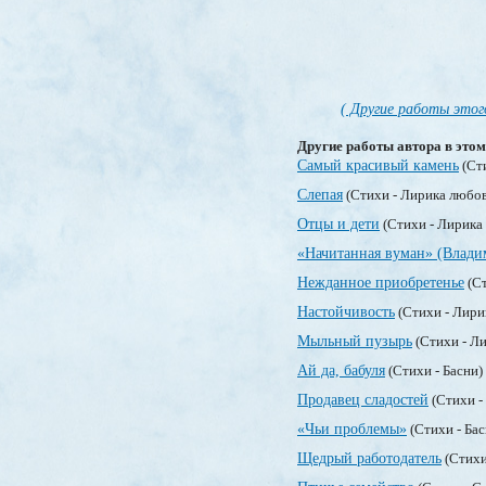
( Другие работы этог
Другие работы автора в этом
Самый красивый камень
(Ст
Слепая
(Стихи - Лирика любо
Отцы и дети
(Стихи - Лирика
«Начитанная вуман» (Влади
Нежданное приобретенье
(Ст
Настойчивость
(Стихи - Лири
Мыльный пузырь
(Стихи - Л
Ай да, бабуля
(Стихи - Басни)
Продавец сладостей
(Стихи -
«Чьи проблемы»
(Стихи - Ба
Щедрый работодатель
(Стихи