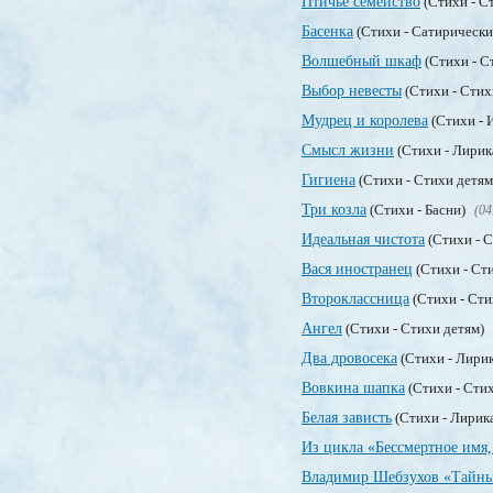
Птичье семейство
(Стихи - С
Басенка
(Стихи - Сатирически
Волшебный шкаф
(Стихи - С
Выбор невесты
(Стихи - Стих
Мудрец и королева
(Стихи - 
Смысл жизни
(Стихи - Лирик
Гигиена
(Стихи - Стихи детя
Три козла
(Стихи - Басни)
(04
Идеальная чистота
(Стихи - 
Вася иностранец
(Стихи - Ст
Второклассница
(Стихи - Сти
Ангел
(Стихи - Стихи детям)
Два дровосека
(Стихи - Лири
Вовкина шапка
(Стихи - Сти
Белая зависть
(Стихи - Лирик
Из цикла «Бессмертное имя,
Владимир Шебзухов «Тайны