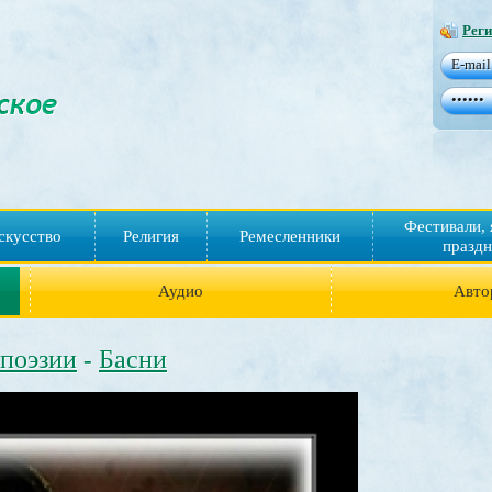
Реги
Фестивали, 
скусство
Религия
Ремесленники
праздн
Аудио
Авто
 поэзии
Басни
-