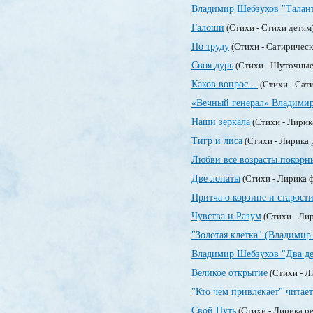
Владимир Шебзухов "Талан
Галоши
(Стихи - Стихи детям
По труду
(Стихи - Сатирическ
Своя дурь
(Стихи - Шуточные
Каков вопрос…
(Стихи - Сат
«Вечный генерал» Владими
Наши зеркала
(Стихи - Лирик
Тигр и лиса
(Стихи - Лирика 
Любви все возрасты покорн
Две лопаты
(Стихи - Лирика 
Притча о корзине и старост
Чувства и Разум
(Стихи - Ли
"Золотая клетка" (Владимир
Владимир Шебзухов "Два де
Великое открытие
(Стихи - Л
"Кто чем привлекает" читает
Свой Путь
(Стихи - Лирика р