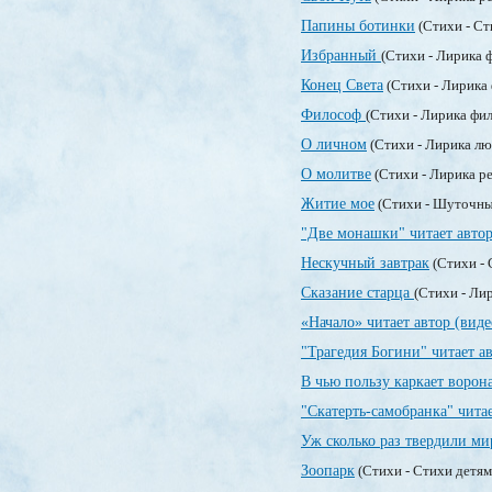
Папины ботинки
(Стихи - Ст
Избранный
(Стихи - Лирика 
Конец Света
(Стихи - Лирика
Философ
(Стихи - Лирика фи
О личном
(Стихи - Лирика л
О молитве
(Стихи - Лирика р
Житие мое
(Стихи - Шуточны
"Две монашки" читает автор
Нескучный завтрак
(Стихи - 
Сказание старца
(Стихи - Ли
«Начало» читает автор (виде
"Трагедия Богини" читает а
В чью пользу каркает ворон
"Скатерть-самобранка" читае
Уж сколько раз твердили ми
Зоопарк
(Стихи - Стихи детя