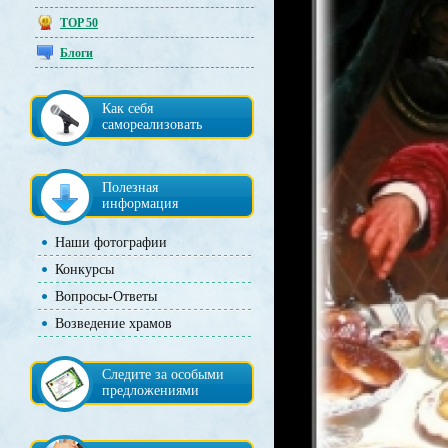
TOP 50
Блоги
Как себя
самореализовать
Полезная
информация
Наши фотографии
Конкурсы
Вопросы-Ответы
Возведение храмов
Следите за особыми
предложениями