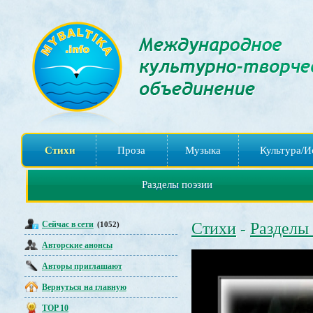
Стихи
Проза
Музыка
Культура/И
Разделы поэзии
Сейчас в сети
Стихи
Разделы
(1052)
-
Авторские анонсы
Авторы приглашают
Вернуться на главную
TOP 10