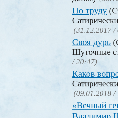
По труду
(С
Сатирически
(31.12.2017 /
Своя дурь
(
Шуточные с
/ 20:47)
Каков воп
Сатирически
(09.01.2018 /
«Вечный ге
Владимир 