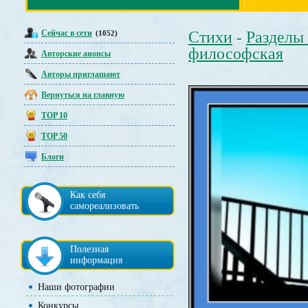
Сейчас в сети
Стихи
Разделы
(1052)
-
философская
Авторские анонсы
Авторы приглашают
Вернуться на главную
TOP 10
TOP 50
Блоги
Как себя
самореализовать
Полезная
информация
Наши фотографии
Конкурсы