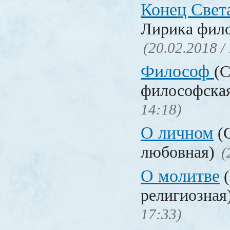
Конец Свет
Лирика фил
(20.02.2018 /
Философ
(С
философска
14:18)
О личном
(С
любовная)
(
О молитве
(
религиозная
17:33)