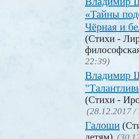
Владимир 
«Тайны под
Чёрная и б
(Стихи - Ли
философска
22:39)
Владимир 
"Талантлив
(Стихи - Ир
(28.12.2017 /
Галоши
(Сти
детям)
(30.1