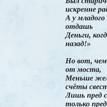
Был старич
искренне ра
А у младого
отдашь
Деньги, ког
назад!»
Но вот, че
от моста,
Меньше жел
счёты свес
Лишь пред 
только пред