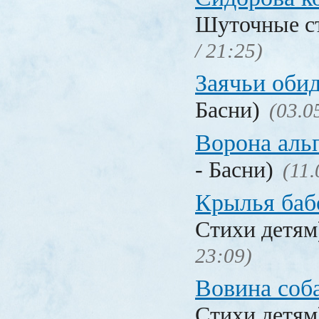
Шуточные с
/ 21:25)
Заячьи оби
Басни)
(03.0
Ворона аль
- Басни)
(11.
Крылья баб
Стихи детя
23:09)
Вовина соб
Стихи детя