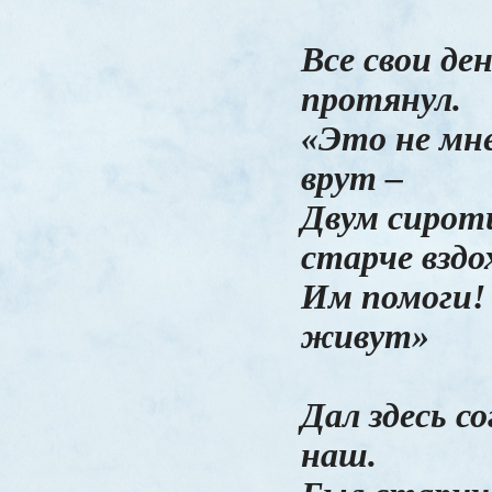
Все свои де
протянул.
«Это не мне
врут –
Двум сирот
старче вздо
Им помоги!
живут»
Дал здесь с
наш.