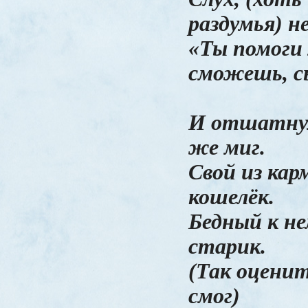
раздумья) н
«Ты помоги 
сможешь, с
И отшатнул
же миг.
Свой из кар
кошелёк.
Бедный к н
старик.
(Так оцени
смог)