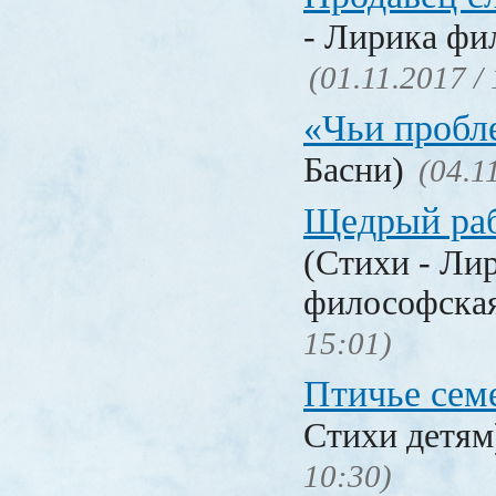
- Лирика фи
(01.11.2017 /
«Чьи проб
Басни)
(04.1
Щедрый раб
(Стихи - Ли
философска
15:01)
Птичье сем
Стихи детя
10:30)