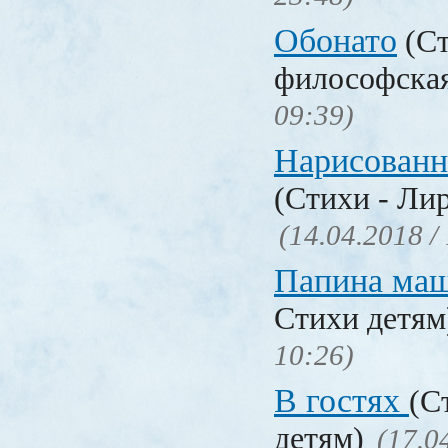
Обонато
(Ст
философска
09:39)
Нарисованн
(Стихи - Ли
(14.04.2018 /
Папина ма
Стихи детя
10:26)
В гостях
(С
детям)
(17.0