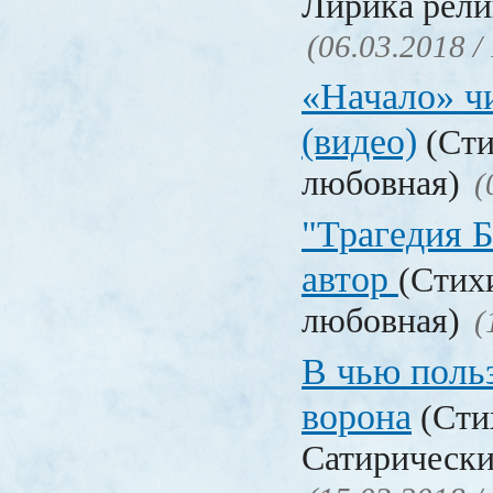
Лирика рели
(06.03.2018 /
«Начало» чи
(видео)
(Сти
любовная)
(
"Трагедия Б
автор
(Стих
любовная)
(
В чью польз
ворона
(Сти
Сатирически