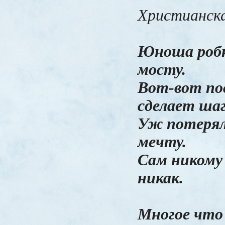
­Христианск
Юноша робк
мосту.
Вот-вот по
сделает шаг
Уж потерял 
мечту.
Сам никому
никак.
Многое что