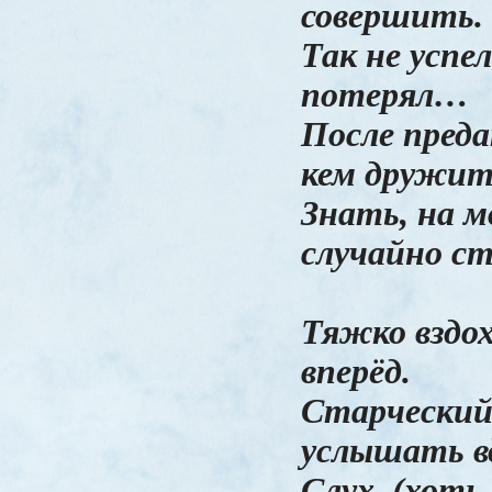
совершить.
Так не успе
потерял…
После преда
кем дружит
Знать, на м
случайно ст
Тяжко вздох
вперёд.
Старческий
услышать вд
Слух, (хоть