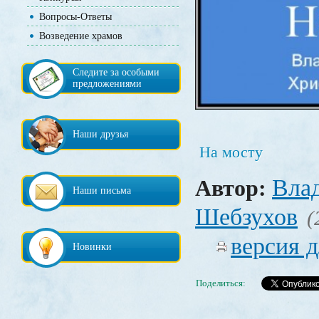
Вопросы-Ответы
Возведение храмов
Следите за особыми
предложениями
Наши друзья
На мосту
Вла
Автор:
Наши письма
Шебзухов
(
версия д
Новинки
Поделиться: