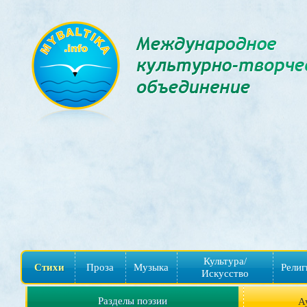
Культура/
Стихи
Проза
Музыка
Религ
Искусство
Разделы поэзии
А