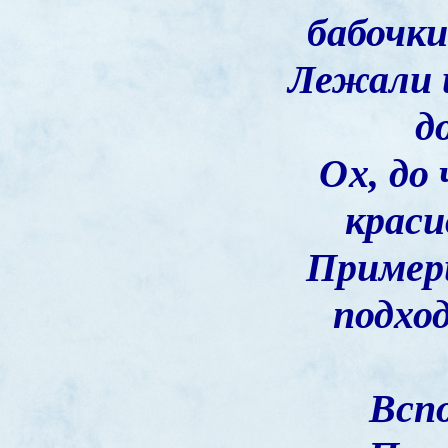
бабочки
Лежали и
д
Ох, до
краси
Примери
подхо
Вспо