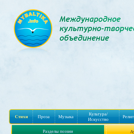
Культура/
Стихи
Проза
Музыка
Религ
Искусство
Разделы поэзии
А