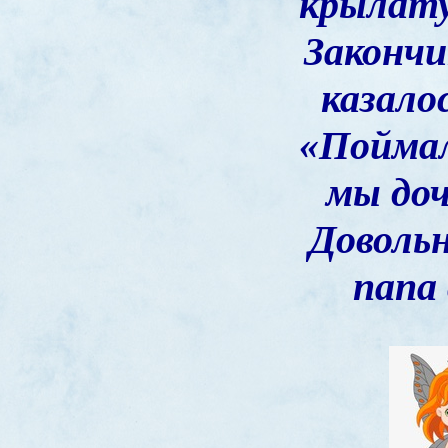
крылат
Закончи
казало
«Поймал
мы доч
Довольн
папа