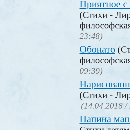
Приятное с
(Стихи - Ли
философска
23:48)
Обонато
(Ст
философска
09:39)
Нарисованн
(Стихи - Ли
(14.04.2018 /
Папина ма
Стихи детя