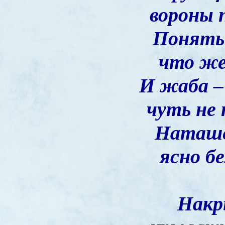
вороны 
Понять
что же
И жаба –
чуть не 
Наташе
ясно бе
Накр