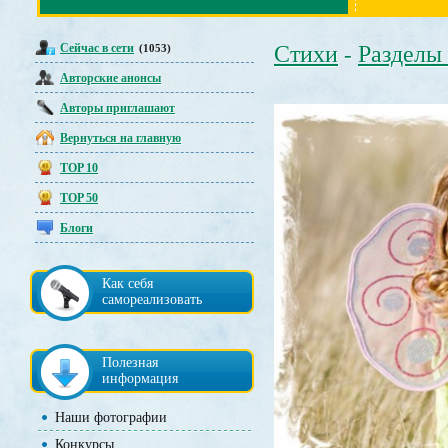
Сейчас в сети
Стихи
Разделы
(1053)
-
Авторские анонсы
Авторы приглашают
Вернуться на главную
TOP 10
TOP 50
Блоги
Как себя
самореализовать
Полезная
информация
Наши фотографии
Конкурсы