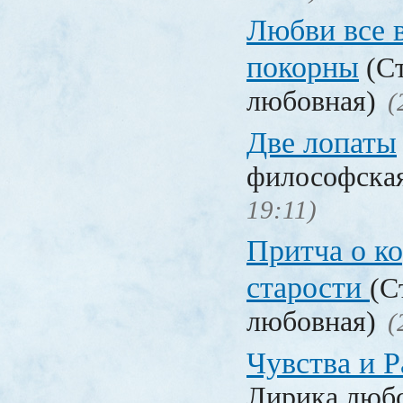
Любви все 
покорны
(Ст
любовная)
(
Две лопаты
философска
19:11)
Притча о ко
старости
(С
любовная)
(
Чувства и Р
Лирика люб