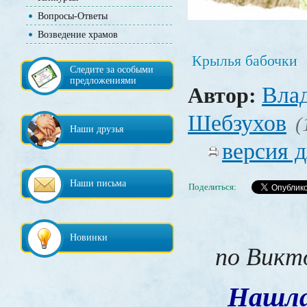
Вопросы-Ответы
Возведение храмов
Крылья бабочки
Следите за особыми
предложениями
Вла
Автор:
Шебзухов
(
Наши друзья
версия д
Наши письма
Поделиться:
Новинки
по Викт
Нашл