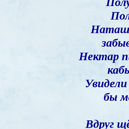
Полу
Пол
Наташа
забыв
Нектар п
каб
Увидели
бы м
Вдруг щ