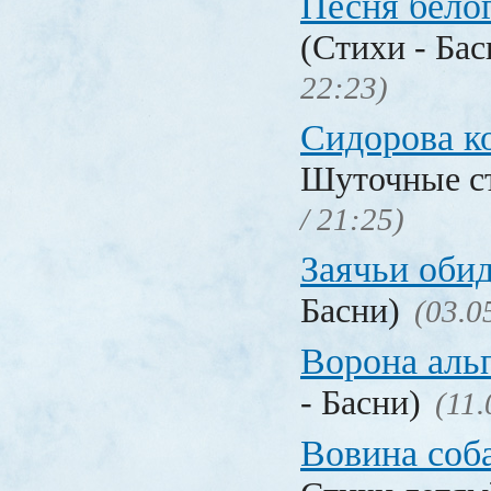
Песня бело
(Стихи - Ба
22:23)
Сидорова к
Шуточные с
/ 21:25)
Заячьи оби
Басни)
(03.0
Ворона аль
- Басни)
(11.
Вовина соб