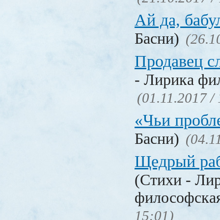
Ай да, бабу
Басни)
(26.1
Продавец с
- Лирика фи
(01.11.2017 /
«Чьи проб
Басни)
(04.1
Щедрый раб
(Стихи - Ли
философска
15:01)