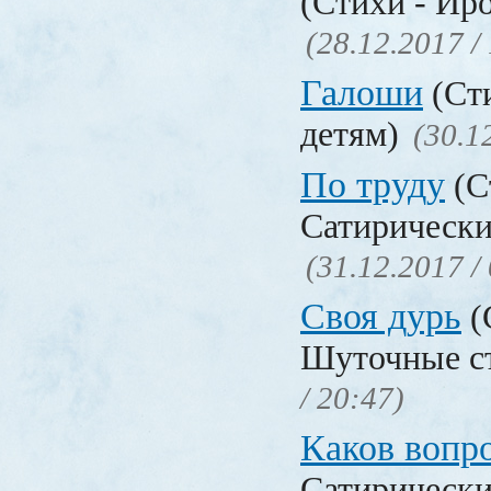
(Стихи - Ир
(28.12.2017 /
Галоши
(Сти
детям)
(30.1
По труду
(С
Сатирически
(31.12.2017 /
Своя дурь
(
Шуточные с
/ 20:47)
Каков воп
Сатирически