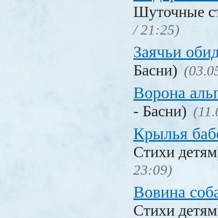
Шуточные с
/ 21:25)
Заячьи оби
Басни)
(03.0
Ворона аль
- Басни)
(11.
Крылья баб
Стихи детя
23:09)
Вовина соб
Стихи детя