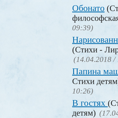
Обонато
(Ст
философска
09:39)
Нарисованн
(Стихи - Ли
(14.04.2018 /
Папина ма
Стихи детя
10:26)
В гостях
(С
детям)
(17.0