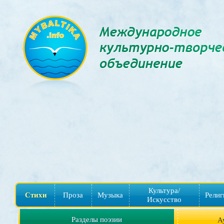
Культура/
Стихи
Проза
Музыка
Религ
Искусство
Разделы поэзии
А