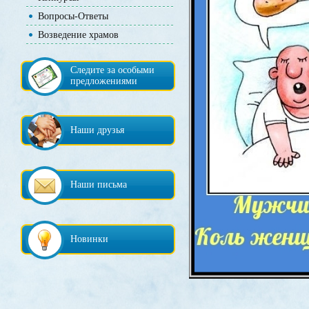
Вопросы-Ответы
Возведение храмов
Следите за особыми
предложениями
Наши друзья
Наши письма
Новинки