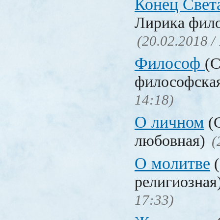
Конец Свет
Лирика фил
(20.02.2018 /
Философ
(С
философска
14:18)
О личном
(С
любовная)
(
О молитве
(
религиозная
17:33)