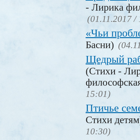
- Лирика фи
(01.11.2017 /
«Чьи проб
Басни)
(04.1
Щедрый раб
(Стихи - Ли
философска
15:01)
Птичье сем
Стихи детя
10:30)