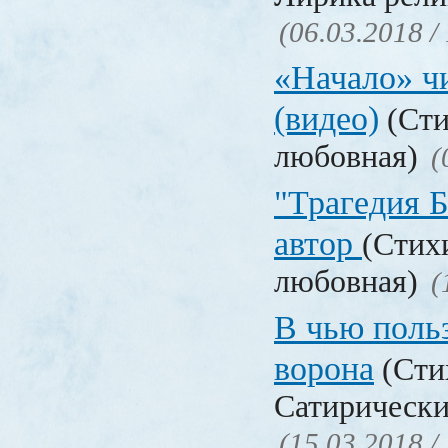
(06.03.2018 /
«Начало» чи
(видео)
(Сти
любовная)
(
"Трагедия Б
автор
(Стих
любовная)
(
В чью польз
ворона
(Сти
Сатирически
(15.03.2018 /