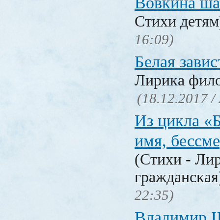
Вовкина ша
Стихи детя
16:09)
Белая завис
Лирика фил
(18.12.2017 /
Из цикла «
имя, бессм
(Стихи - Ли
гражданска
22:35)
Владимир 