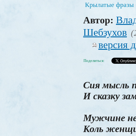
Крылатые фразы
Вла
Автор:
Шебзухов
(
версия д
Поделиться:
Сия мысль 
И сказку за
Мужчине не
Коль женщи