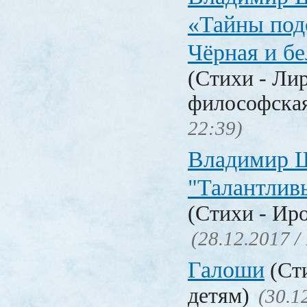
«Тайны под
Чёрная и б
(Стихи - Ли
философска
22:39)
Владимир 
"Талантлив
(Стихи - Ир
(28.12.2017 /
Галоши
(Сти
детям)
(30.1