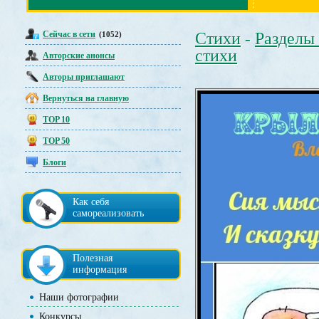
Сейчас в сети
Стихи
Разделы
(1052)
-
стихи
Авторские анонсы
Авторы приглашают
Вернуться на главную
TOP 10
TOP 50
Блоги
Как себя
самореализовать
Полезная
информация
Наши фотографии
Конкурсы