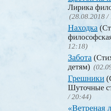
Лирика фил
(28.08.2018 /
Находка
(Ст
философска
12:18)
Забота
(Стих
детям)
(02.0
Грешники
(
Шуточные с
/ 20:44)
«Ветреная 