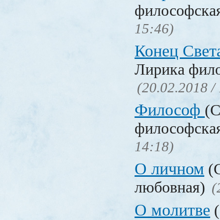
философска
15:46)
Конец Свет
Лирика фил
(20.02.2018 /
Философ
(С
философска
14:18)
О личном
(С
любовная)
(
О молитве
(