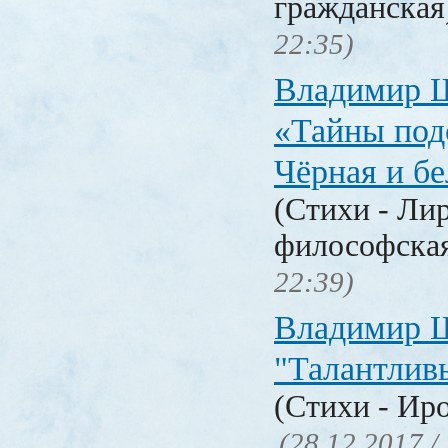
гражданска
22:35)
Владимир 
«Тайны под
Чёрная и б
(Стихи - Ли
философска
22:39)
Владимир 
"Талантлив
(Стихи - Ир
(28.12.2017 /