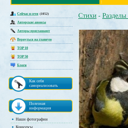
Сейчас в сети
Стихи
Разделы
(1052)
-
Авторские анонсы
Авторы приглашают
Вернуться на главную
TOP 10
TOP 50
Блоги
Как себя
самореализовать
Полезная
информация
Наши фотографии
Конкурсы