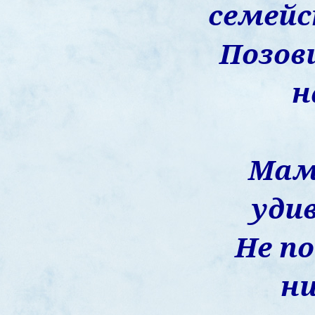
семейс
Позови
н
Мам
уди
Не п
ни