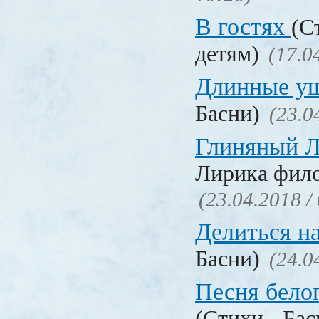
В гостях
(С
детям)
(17.0
Длинные у
Басни)
(23.0
Глиняный 
Лирика фил
(23.04.2018 /
Делиться н
Басни)
(24.0
Песня бело
(Стихи - Ба