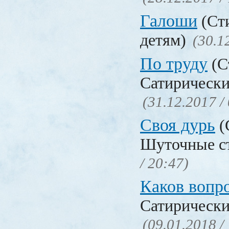
Галоши
(Сти
детям)
(30.1
По труду
(С
Сатирически
(31.12.2017 /
Своя дурь
(
Шуточные с
/ 20:47)
Каков воп
Сатирически
(09.01.2018 /