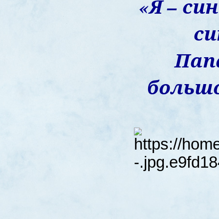
«Я – си
си
Пап
большо