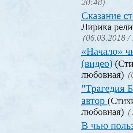
20:48)
Сказание с
Лирика рели
(06.03.2018 /
«Начало» чи
(видео)
(Сти
любовная)
(
"Трагедия Б
автор
(Стих
любовная)
(
В чью польз