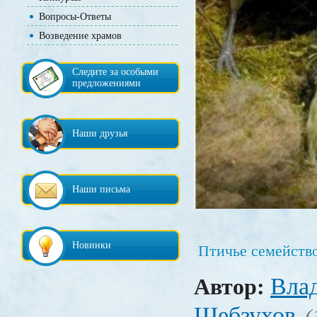
Вопросы-Ответы
Возведение храмов
Следите за особыми
предложениями
Наши друзья
Наши письма
Новинки
Птичье семейств
Вла
Автор:
Шебзухов
(