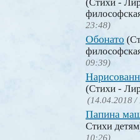
(Стихи - Ли
философска
23:48)
Обонато
(Ст
философска
09:39)
Нарисованн
(Стихи - Ли
(14.04.2018 /
Папина ма
Стихи детя
10:26)