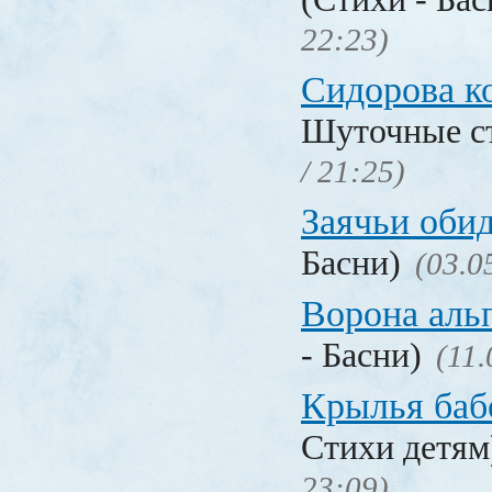
22:23)
Сидорова к
Шуточные с
/ 21:25)
Заячьи оби
Басни)
(03.0
Ворона аль
- Басни)
(11.
Крылья баб
Стихи детя
23:09)