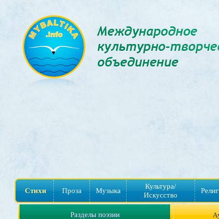
Культура/
Стихи
Проза
Музыка
Религ
Искусство
Разделы поэзии
А