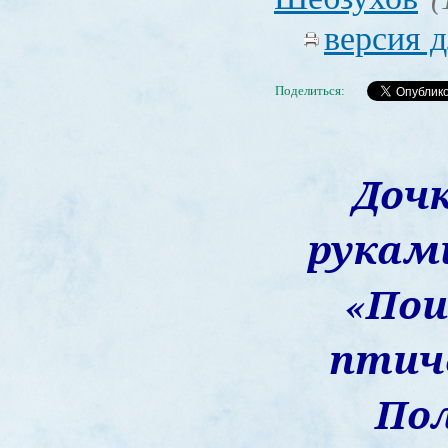
версия д
Поделиться:
Дочк
рукам
«Пои
птич
По