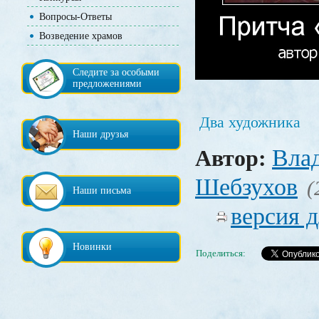
Вопросы-Ответы
Возведение храмов
Следите за особыми
предложениями
Два художника
Наши друзья
Вла
Автор:
Шебзухов
(
Наши письма
версия д
Новинки
Поделиться: