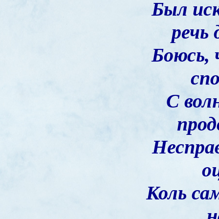
Был иск
речь
Боюсь, 
спо
С вол
прод
Несправ
о
Коль са
н