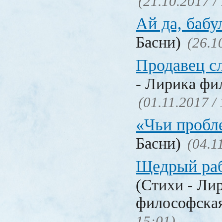
(21.10.2017 /
Ай да, бабу
Басни)
(26.1
Продавец с
- Лирика фи
(01.11.2017 /
«Чьи проб
Басни)
(04.1
Щедрый раб
(Стихи - Ли
философска
15:01)