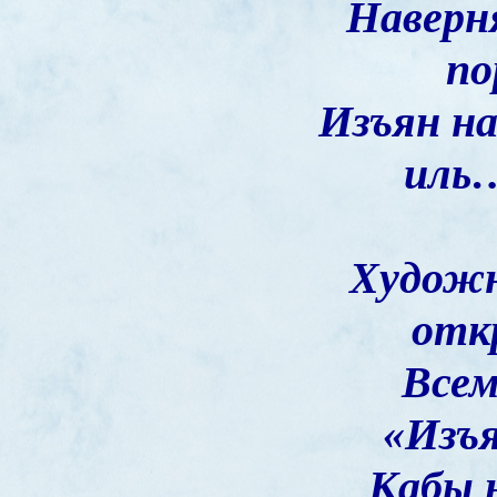
Наверня
по
Изъян н
иль
Художн
отк
Всем
«Изъя
Кабы 