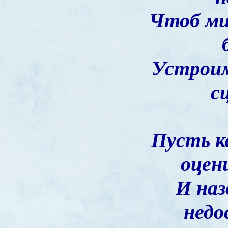
Чтоб ми
Устрои
с
Пусть к
оцен
И наз
недо