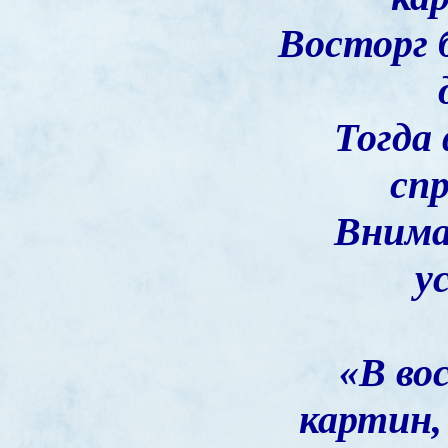
Восторг 
Тогда
сп
Внима
у
«В во
картин,