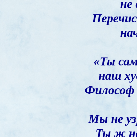
не
Перечис
на
«Ты са
наш ху
Философ 
Мы не уз
Ты ж н