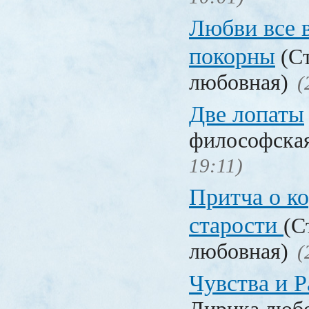
Любви все 
покорны
(Ст
любовная)
(
Две лопаты
философска
19:11)
Притча о ко
старости
(С
любовная)
(
Чувства и Р