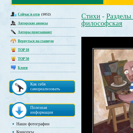
Сейчас в сети
Стихи
Разделы
(1052)
-
философская
Авторские анонсы
Авторы приглашают
Вернуться на главную
TOP 10
TOP 50
Блоги
Как себя
самореализовать
Полезная
информация
Наши фотографии
Конкурсы