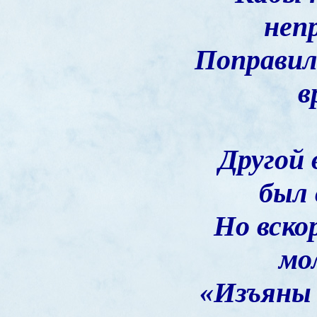
неп
Поправил
в
Другой 
был 
Но вско
мо
«Изъяны 