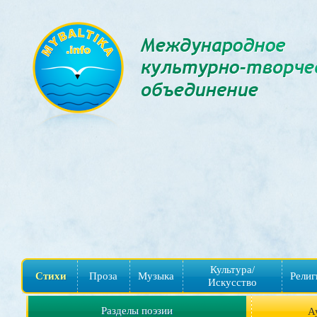
Культура/
Стихи
Проза
Музыка
Религ
Искусство
Разделы поэзии
А