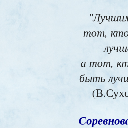
"Лучшим
тот, кто
лучш
а тот, к
быть лучш
(В.Сух
Соревнов