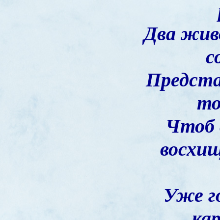
Два жив
с
Предста
то
Чтоб
восхищ
Уже г
ка