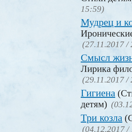
15:59)
Мудрец и к
Иронические
(27.11.2017 /
Смысл жиз
Лирика фил
(29.11.2017 /
Гигиена
(Ст
детям)
(03.1
Три козла
(С
(04.12.2017 /