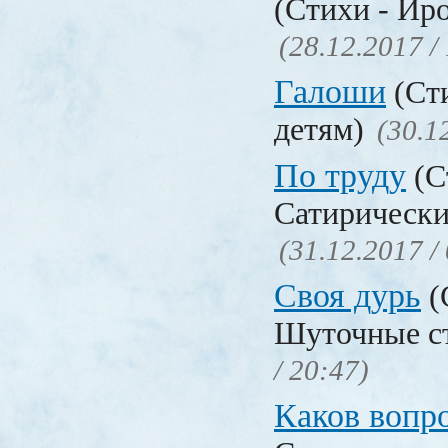
(Стихи - Ир
(28.12.2017 /
Галоши
(Сти
детям)
(30.1
По труду
(С
Сатирически
(31.12.2017 /
Своя дурь
(
Шуточные с
/ 20:47)
Каков воп