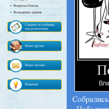
Вопросы-Ответы
Возведение храмов
Следите за особыми
предложениями
Наши друзья
Наши письма
Новинки