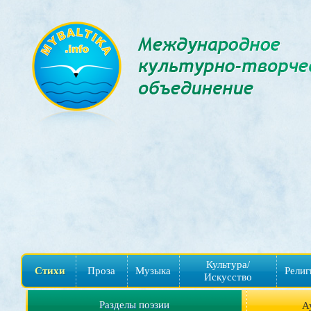
Культура/
Стихи
Проза
Музыка
Религ
Искусство
Разделы поэзии
А