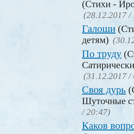
(Стихи - Ир
(28.12.2017 /
Галоши
(Сти
детям)
(30.1
По труду
(С
Сатирически
(31.12.2017 /
Своя дурь
(
Шуточные с
/ 20:47)
Каков воп