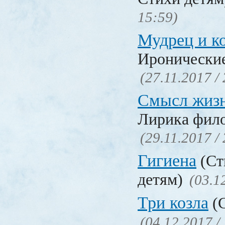
15:59)
Мудрец и к
Иронические
(27.11.2017 /
Смысл жиз
Лирика фил
(29.11.2017 /
Гигиена
(Ст
детям)
(03.1
Три козла
(С
(04.12.2017 /