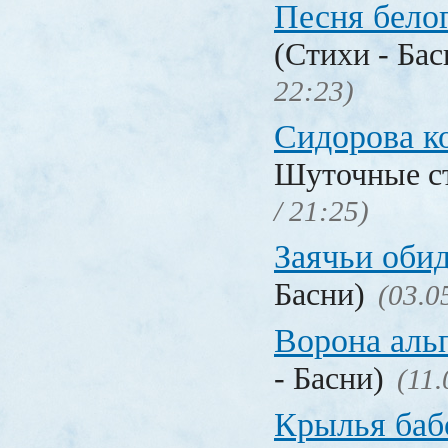
Песня бело
(Стихи - Ба
22:23)
Сидорова к
Шуточные с
/ 21:25)
Заячьи оби
Басни)
(03.0
Ворона аль
- Басни)
(11.
Крылья баб