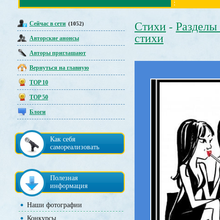
Сейчас в сети
Стихи
Разделы
(1052)
-
стихи
Авторские анонсы
Авторы приглашают
Вернуться на главную
TOP 10
TOP 50
Блоги
Как себя
самореализовать
Полезная
информация
Наши фотографии
Конкурсы