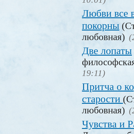
Любви все 
покорны
(Ст
любовная)
(
Две лопаты
философска
19:11)
Притча о ко
старости
(С
любовная)
(
Чувства и Р