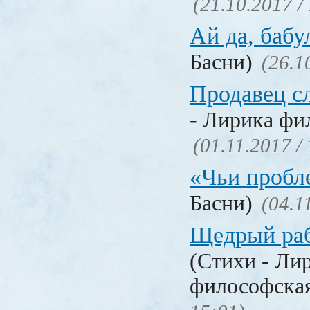
(21.10.2017 /
Ай да, бабу
Басни)
(26.1
Продавец с
- Лирика фи
(01.11.2017 /
«Чьи проб
Басни)
(04.1
Щедрый раб
(Стихи - Ли
философска