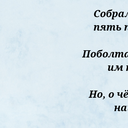
Собрал
пять 
Поболта
им 
Но, о ч
н