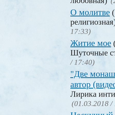
любовная)
(
О молитве
(
религиозная
17:33)
Житие мое
Шуточные с
/ 17:40)
"Две монаш
автор (виде
Лирика инти
(01.03.2018 /