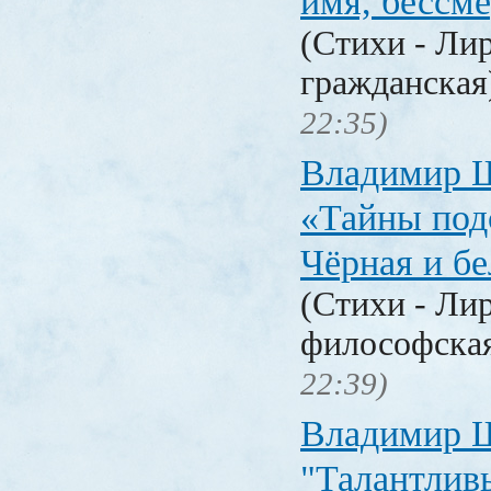
имя, бессм
(Стихи - Ли
гражданска
22:35)
Владимир 
«Тайны под
Чёрная и б
(Стихи - Ли
философска
22:39)
Владимир 
"Талантлив