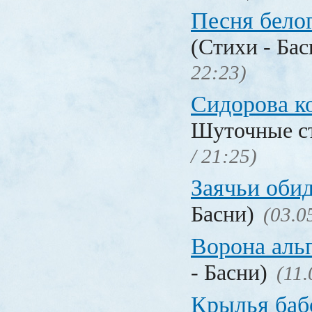
Песня бело
(Стихи - Ба
22:23)
Сидорова к
Шуточные с
/ 21:25)
Заячьи оби
Басни)
(03.0
Ворона аль
- Басни)
(11.
Крылья баб