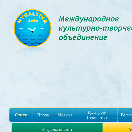
Культура/
Стихи
Проза
Музыка
Религ
Искусство
Разделы поэзии
А