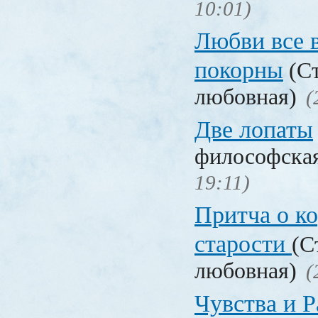
10:01)
Любви все 
покорны
(Ст
любовная)
(
Две лопаты
философска
19:11)
Притча о ко
старости
(С
любовная)
(
Чувства и Р