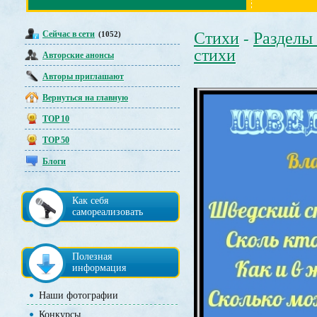
Сейчас в сети
Стихи
Разделы
(1052)
-
стихи
Авторские анонсы
Авторы приглашают
Вернуться на главную
TOP 10
TOP 50
Блоги
Как себя
самореализовать
Полезная
информация
Наши фотографии
Конкурсы