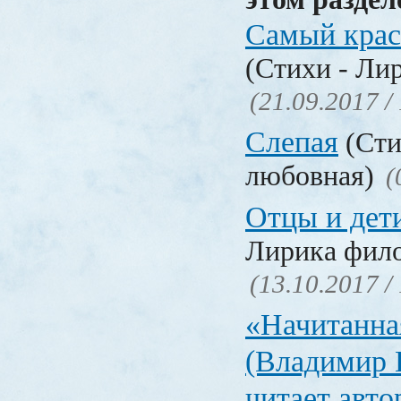
Самый крас
(Стихи - Ли
(21.09.2017 /
Слепая
(Сти
любовная)
(
Отцы и дет
Лирика фил
(13.10.2017 /
«Начитанна
(Владимир 
читает авт