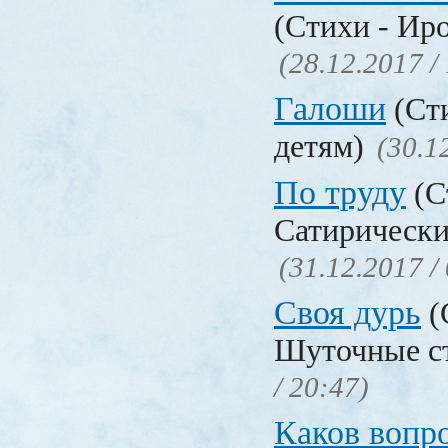
(Стихи - Ир
(28.12.2017 /
Галоши
(Сти
детям)
(30.1
По труду
(С
Сатирически
(31.12.2017 /
Своя дурь
(
Шуточные с
/ 20:47)
Каков воп