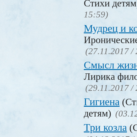
Стихи детя
15:59)
Мудрец и к
Иронические
(27.11.2017 /
Смысл жиз
Лирика фил
(29.11.2017 /
Гигиена
(Ст
детям)
(03.1
Три козла
(С