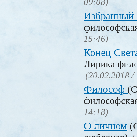
09:08)
Избранный
философска
15:46)
Конец Свет
Лирика фил
(20.02.2018 /
Философ
(С
философска
14:18)
О личном
(С