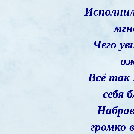
Исполнил
мгн
Чего ув
ож
Всё так
себя 
Набрав
громко в