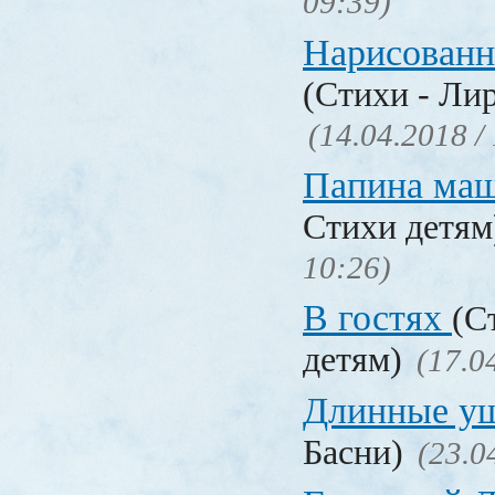
09:39)
Нарисованн
(Стихи - Ли
(14.04.2018 /
Папина ма
Стихи детя
10:26)
В гостях
(С
детям)
(17.0
Длинные у
Басни)
(23.0