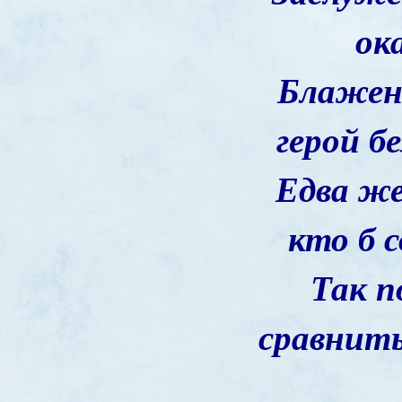
ок
Блажен
герой б
Едва же
кто б 
Так п
сравнить