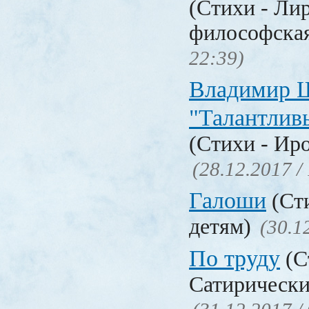
(Стихи - Ли
философска
22:39)
Владимир 
"Талантлив
(Стихи - Ир
(28.12.2017 /
Галоши
(Сти
детям)
(30.1
По труду
(С
Сатирически