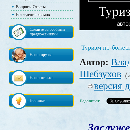
Вопросы-Ответы
Возведение храмов
Следите за особыми
предложениями
Туризм по-божес
Наши друзья
Вла
Автор:
Шебзухов
(
Наши письма
версия д
Новинки
Поделиться:
Заслуже