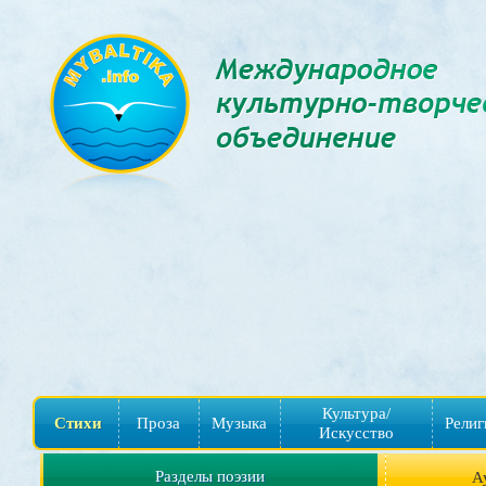
Культура/
Стихи
Проза
Музыка
Религ
Искусство
Разделы поэзии
А