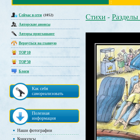
Сейчас в сети
Стихи
Разделы
(1052)
-
Авторские анонсы
Авторы приглашают
Вернуться на главную
TOP 10
TOP 50
Блоги
Как себя
самореализовать
Полезная
информация
Наши фотографии
Конкурсы