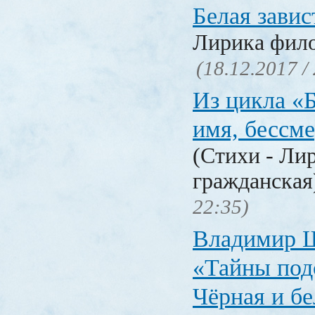
Белая завис
Лирика фил
(18.12.2017 /
Из цикла «
имя, бессм
(Стихи - Ли
гражданска
22:35)
Владимир 
«Тайны под
Чёрная и б