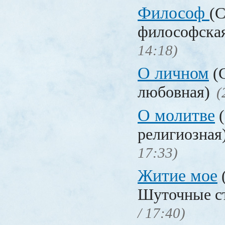
Философ
(С
философска
14:18)
О личном
(С
любовная)
(
О молитве
(
религиозная
17:33)
Житие мое
Шуточные с
/ 17:40)