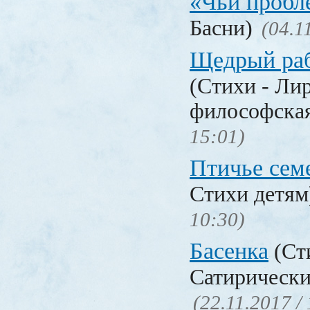
«Чьи проб
Басни)
(04.1
Щедрый раб
(Стихи - Ли
философска
15:01)
Птичье сем
Стихи детя
10:30)
Басенка
(Ст
Сатирически
(22.11.2017 /