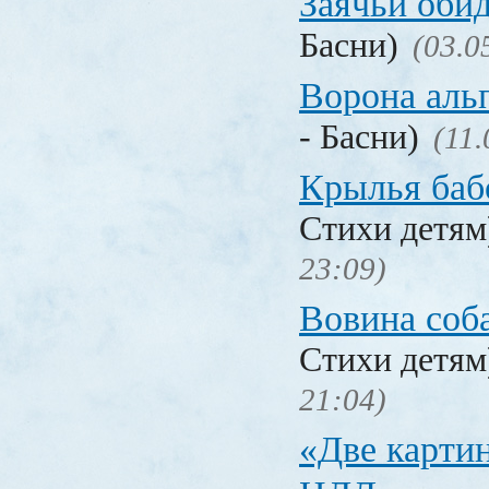
Заячьи оби
Басни)
(03.0
Ворона аль
- Басни)
(11.
Крылья баб
Стихи детя
23:09)
Вовина соб
Стихи детя
21:04)
«Две карти