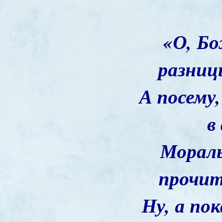
«О, Бо
разниц
А посему
в
Мораль
прочит
Ну, а по