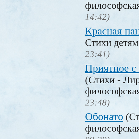
философска
14:42)
Красная па
Стихи детя
23:41)
Приятное с
(Стихи - Ли
философска
23:48)
Обонато
(Ст
философска