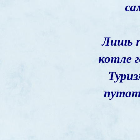
са
Лишь п
котле 
Туриз
путат