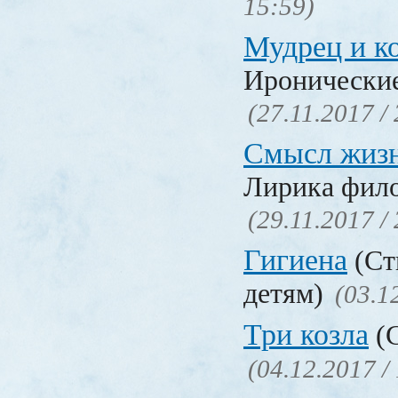
15:59)
Мудрец и к
Иронические
(27.11.2017 /
Смысл жиз
Лирика фил
(29.11.2017 /
Гигиена
(Ст
детям)
(03.1
Три козла
(С
(04.12.2017 /