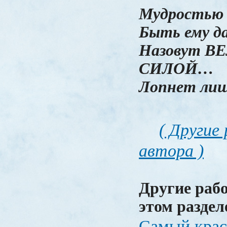
Мудростью
Быть ему да
Назовут В
СИЛОЙ…
Лопнет лиш
( Другие
автора )
Другие раб
этом раздел
Самый крас