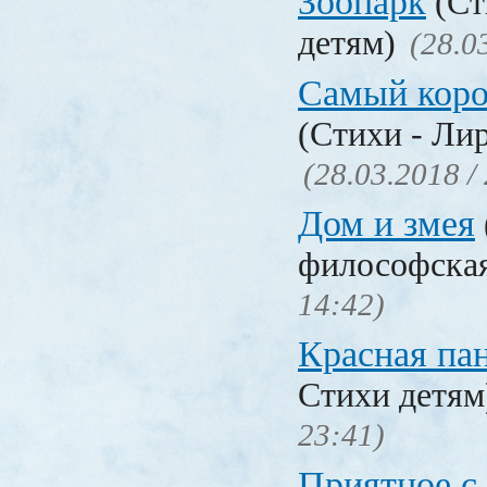
Зоопарк
(Ст
детям)
(28.0
Самый коро
(Стихи - Ли
(28.03.2018 /
Дом и змея
философска
14:42)
Красная па
Стихи детя
23:41)
Приятное с