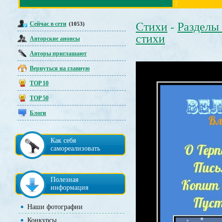
Сейчас в сети
Стихи
Разделы
(1053)
-
стихи
Авторские анонсы
Авторы приглашают
Вернуться на главную
TOP 10
TOP 50
Блоги
Как себя
самореализовать
Полезная
информация
Наши фотографии
Конкурсы