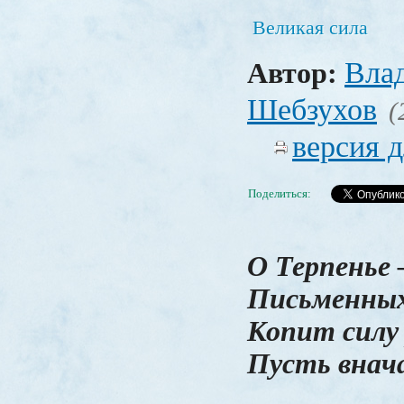
Великая сила
Вла
Автор:
Шебзухов
(
версия д
Поделиться:
О Терпенье 
Письменных
Копит силу 
Пусть внача