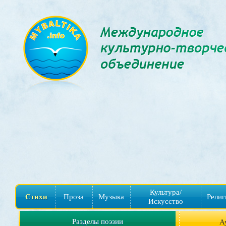
Культура/
Стихи
Проза
Музыка
Религ
Искусство
Разделы поэзии
А