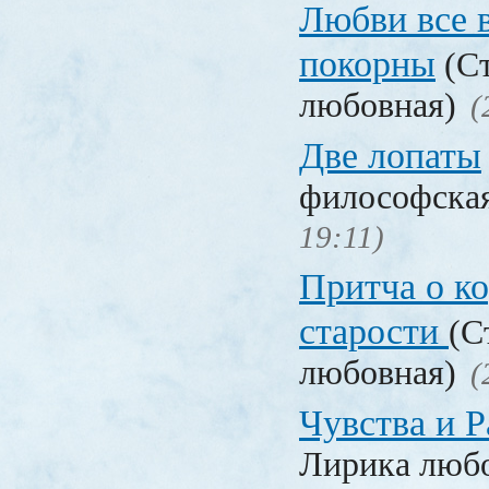
Любви все 
покорны
(Ст
любовная)
(
Две лопаты
философска
19:11)
Притча о ко
старости
(С
любовная)
(
Чувства и Р
Лирика люб