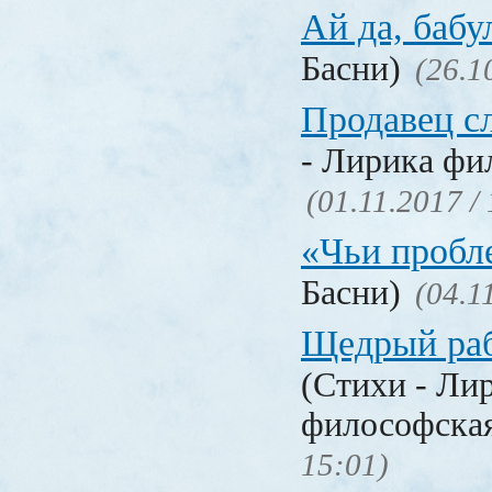
Ай да, бабу
Басни)
(26.1
Продавец с
- Лирика фи
(01.11.2017 /
«Чьи проб
Басни)
(04.1
Щедрый раб
(Стихи - Ли
философска
15:01)