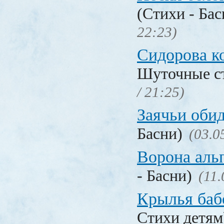
(Стихи - Ба
22:23)
Сидорова к
Шуточные с
/ 21:25)
Заячьи оби
Басни)
(03.0
Ворона аль
- Басни)
(11.
Крылья баб
Стихи детя