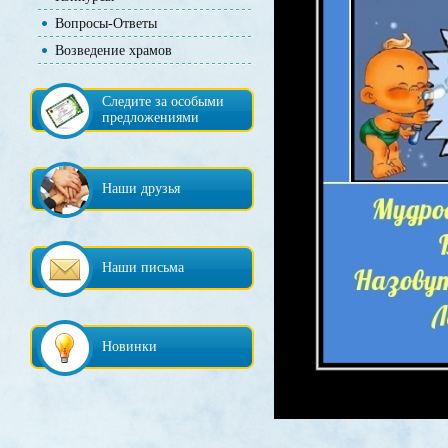
Вопросы-Ответы
Возведение храмов
Следите за особыми
предложениями
Наши друзья
Наши письма
Новинки