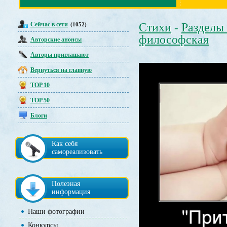
Сейчас в сети
Стихи
Разделы
(1052)
-
философская
Авторские анонсы
Авторы приглашают
Вернуться на главную
TOP 10
TOP 50
Блоги
Как себя
самореализовать
Полезная
информация
Наши фотографии
Конкурсы