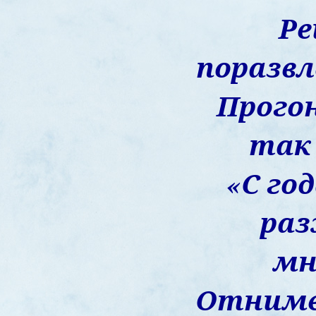
Р
поразвл
Прого
так 
«С го
ра
мн
Отниме