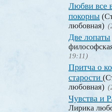
Любви все 
покорны
(Ст
любовная)
(
Две лопаты
философска
19:11)
Притча о ко
старости
(С
любовная)
(
Чувства и Р
Лирика люб