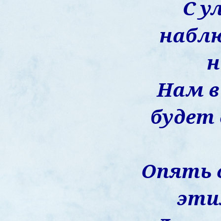
С у
набл
н
Нам в
будет
Опять 
эти