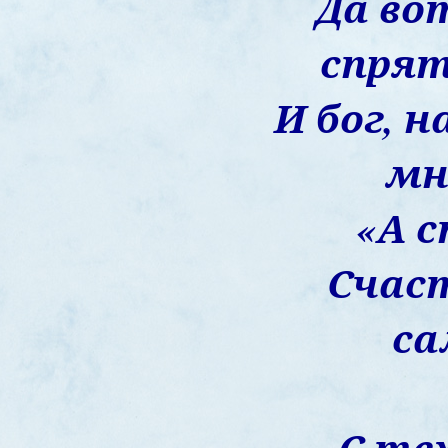
Да во
спря
И бог, н
мн
«А 
Счаст
са