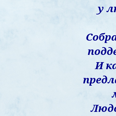
у л
Собр
подд
И 
предл
Людс