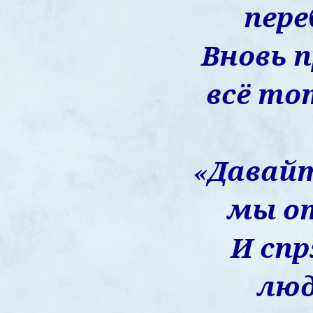
пере
Вновь 
всё тот
«Давай
мы о
И сп
люд