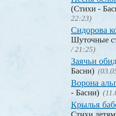
(Стихи - Ба
22:23)
Сидорова к
Шуточные с
/ 21:25)
Заячьи оби
Басни)
(03.0
Ворона аль
- Басни)
(11.
Крылья баб
Стихи детя