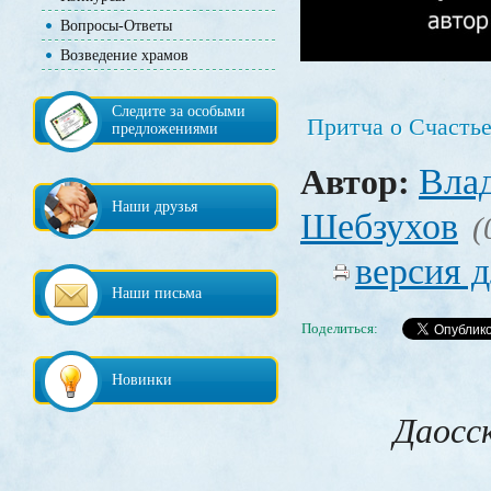
Вопросы-Ответы
Возведение храмов
Следите за особыми
Притча о Счасть
предложениями
Вла
Автор:
Наши друзья
Шебзухов
(
версия д
Наши письма
Поделиться:
Новинки
Даосс