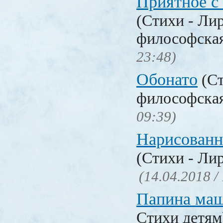
Приятное с
(Стихи - Ли
философска
23:48)
Обонато
(Ст
философска
09:39)
Нарисованн
(Стихи - Ли
(14.04.2018 /
Папина ма
Стихи детя