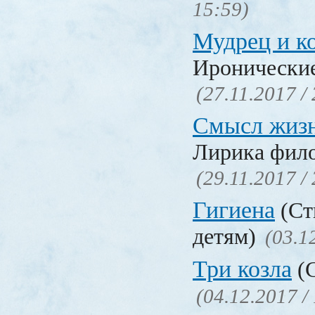
15:59)
Мудрец и к
Иронические
(27.11.2017 /
Смысл жиз
Лирика фил
(29.11.2017 /
Гигиена
(Ст
детям)
(03.1
Три козла
(С
(04.12.2017 /