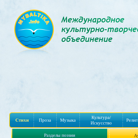
Культура/
Стихи
Проза
Музыка
Религ
Искусство
Разделы поэзии
А