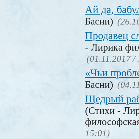
Ай да, бабу
Басни)
(26.1
Продавец с
- Лирика фи
(01.11.2017 /
«Чьи проб
Басни)
(04.1
Щедрый раб
(Стихи - Ли
философска
15:01)