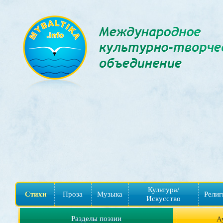
Культура/
Стихи
Проза
Музыка
Религ
Искусство
Разделы поэзии
А