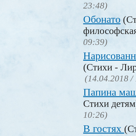
23:48)
Обонато
(Ст
философска
09:39)
Нарисованн
(Стихи - Ли
(14.04.2018 /
Папина ма
Стихи детя
10:26)
В гостях
(С