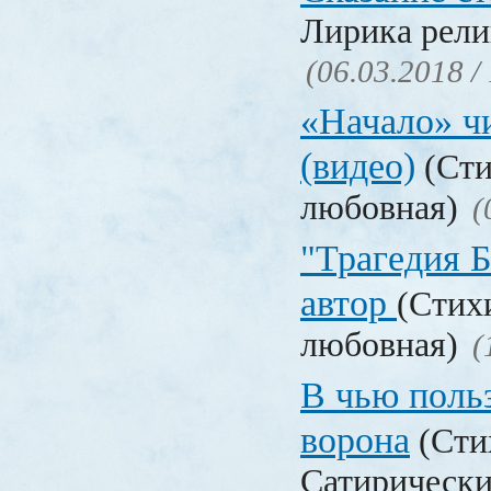
Лирика рели
(06.03.2018 /
«Начало» чи
(видео)
(Сти
любовная)
(
"Трагедия Б
автор
(Стих
любовная)
(
В чью польз
ворона
(Сти
Сатирически