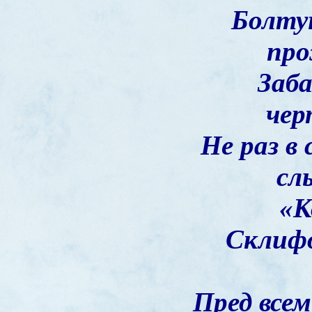
Болтун
про
Заб
чер
Не раз в 
сл
«К
Склифо
Пред все