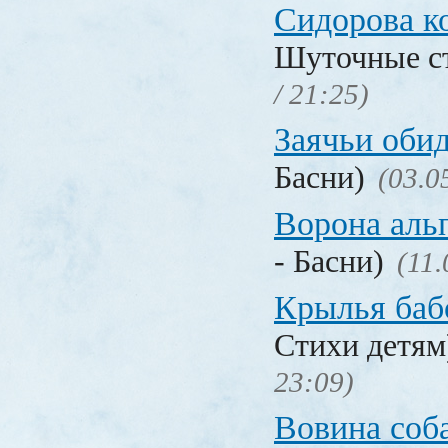
Сидорова к
Шуточные с
/ 21:25)
Заячьи оби
Басни)
(03.0
Ворона аль
- Басни)
(11.
Крылья баб
Стихи детя
23:09)
Вовина соб