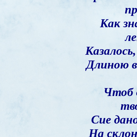
пр
Как з
л
Казалось,
Длиною 
Чтоб 
тв
Сие дан
На склон