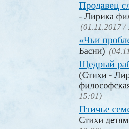
Продавец с
- Лирика фи
(01.11.2017 /
«Чьи проб
Басни)
(04.1
Щедрый раб
(Стихи - Ли
философска
15:01)
Птичье сем
Стихи детя