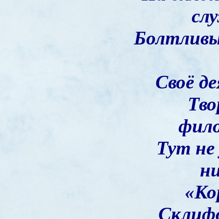
сл
Болтливый
Своё де
Тво
фило
Тут не
ни
«Ко
Склифо