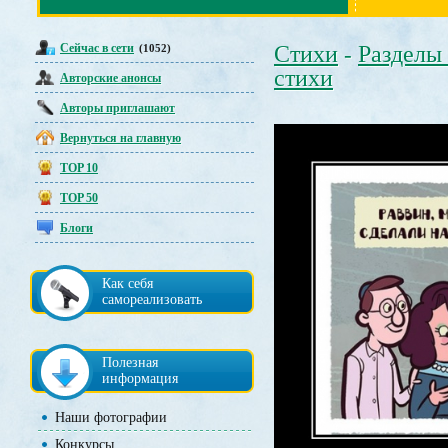
Сейчас в сети
Стихи
Разделы
(1052)
-
стихи
Авторские анонсы
Авторы приглашают
Вернуться на главную
TOP 10
TOP 50
Блоги
Как себя
самореализовать
Полезная
информация
Наши фотографии
Конкурсы