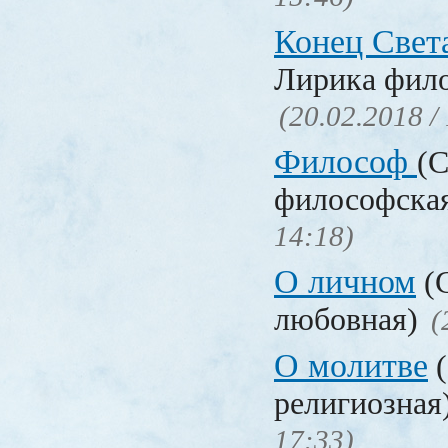
Конец Свет
Лирика фил
(20.02.2018 /
Философ
(С
философска
14:18)
О личном
(С
любовная)
(
О молитве
(
религиозная
17:33)