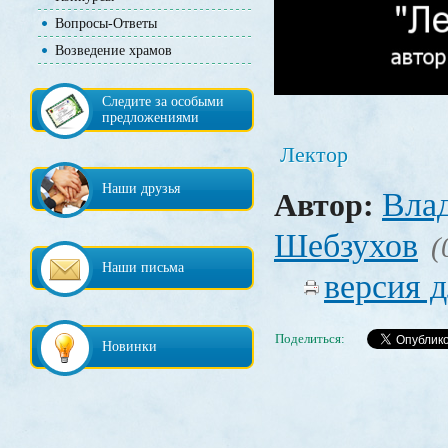
Вопросы-Ответы
Возведение храмов
Следите за особыми
предложениями
Лектор
Наши друзья
Вла
Автор:
Шебзухов
(
Наши письма
версия д
Поделиться:
Новинки