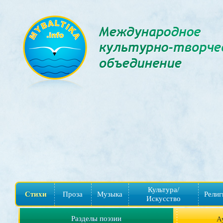
Культура/
Стихи
Проза
Музыка
Религ
Искусство
Разделы поэзии
А