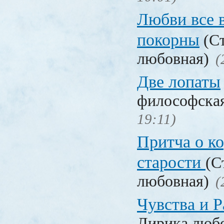
Любви все 
покорны
(Ст
любовная)
(
Две лопаты
философска
19:11)
Притча о ко
старости
(С
любовная)
(
Чувства и Р
Лирика люб