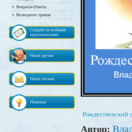
Вопросы-Ответы
Возведение храмов
Следите за особыми
предложениями
Наши друзья
Наши письма
Новинки
Рождественский 
Вла
Автор: