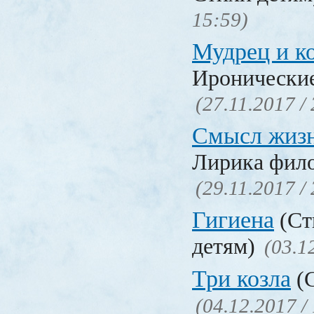
15:59)
Мудрец и к
Иронические
(27.11.2017 /
Смысл жиз
Лирика фил
(29.11.2017 /
Гигиена
(Ст
детям)
(03.1
Три козла
(С
(04.12.2017 /