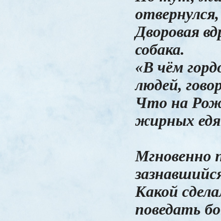
отвернулся,
Дворовая вд
собака.
«В чём горд
людей, гово
Что на Рож
жирных едя
Мгновенно 
зазнавшийся
Какой сдела
поведать бо