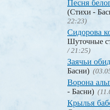
Песня бело
(Стихи - Ба
22:23)
Сидорова к
Шуточные с
/ 21:25)
Заячьи оби
Басни)
(03.0
Ворона аль
- Басни)
(11.
Крылья баб