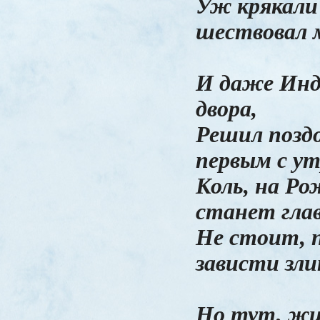
Уж крякали
шествовал 
И даже Инд
двора,
Решил позд
первым с ут
Коль, на Р
станет гла
Не стоит, 
зависти зли
Но тут, жи