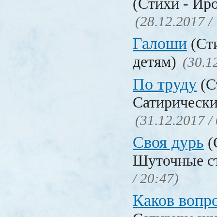
(Стихи - Ир
(28.12.2017 /
Галоши
(Сти
детям)
(30.1
По труду
(С
Сатирически
(31.12.2017 /
Своя дурь
(
Шуточные с
/ 20:47)
Каков воп