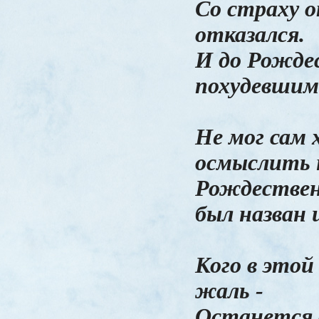
Со страху 
отказался.
И до Рожде
похудевшим
Не мог сам 
осмыслить н
Рождествен
был назван 
Кого в этой
жаль -
Останется с