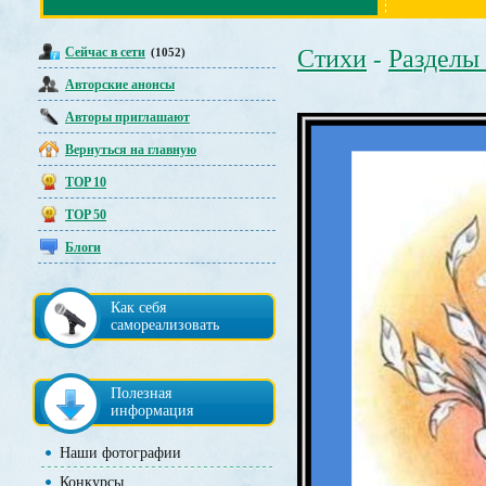
Сейчас в сети
Стихи
Разделы
(1052)
-
Авторские анонсы
Авторы приглашают
Вернуться на главную
TOP 10
TOP 50
Блоги
Как себя
самореализовать
Полезная
информация
Наши фотографии
Конкурсы