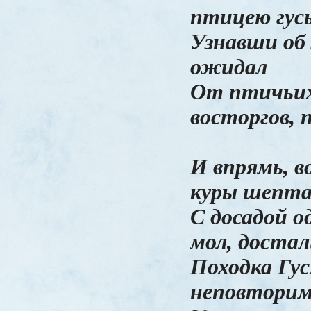
птицею гусь
Узнавши об 
ожидал
От птичьих
восторгов,
И впрямь, в
куры шепта
С досадой о
мол, достал
Походка Гус
неповторим