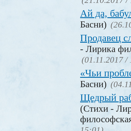
(21.10.2017 /
Ай да, бабу
Басни)
(26.1
Продавец с
- Лирика фи
(01.11.2017 /
«Чьи проб
Басни)
(04.1
Щедрый раб
(Стихи - Ли
философска
15:01)