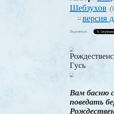
Шебзухов
(
версия д
Поделиться:
Вам басню 
поведать бе
Рождествен