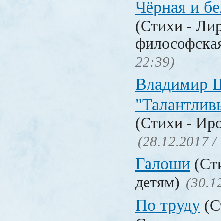
Чёрная и б
(Стихи - Ли
философска
22:39)
Владимир 
"Талантлив
(Стихи - Ир
(28.12.2017 /
Галоши
(Сти
детям)
(30.1
По труду
(С