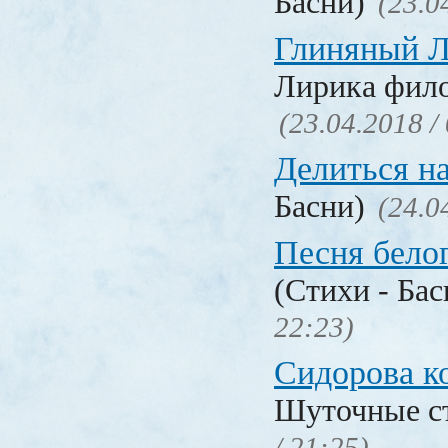
Басни)
(23.0
Глиняный 
Лирика фил
(23.04.2018 /
Делиться н
Басни)
(24.0
Песня бело
(Стихи - Ба
22:23)
Сидорова к
Шуточные с
/ 21:25)