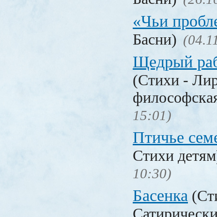
«Чьи проб
Басни)
(04.1
Щедрый раб
(Стихи - Ли
философска
15:01)
Птичье сем
Стихи детя
10:30)
Басенка
(Ст
Сатирически