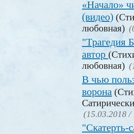
«Начало» чи
(видео)
(Сти
любовная)
(
"Трагедия Б
автор
(Стих
любовная)
(
В чью польз
ворона
(Сти
Сатирически
(15.03.2018 /
"Скатерть-