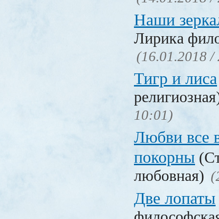
Наши зерка
Лирика фил
(16.01.2018 /
Тигр и лиса
религиозная
10:01)
Любви все 
покорны
(Ст
любовная)
(
Две лопаты
философска