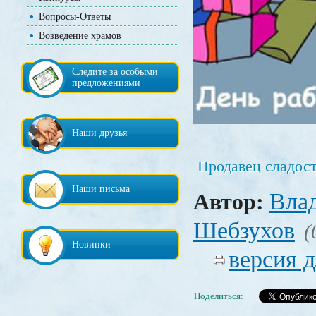
Вопросы-Ответы
Возведение храмов
Следите за особыми
предложениями
Наши друзья
Продавец сладос
Наши письма
Вла
Автор:
Шебзухов
(
Новинки
версия д
Поделиться: