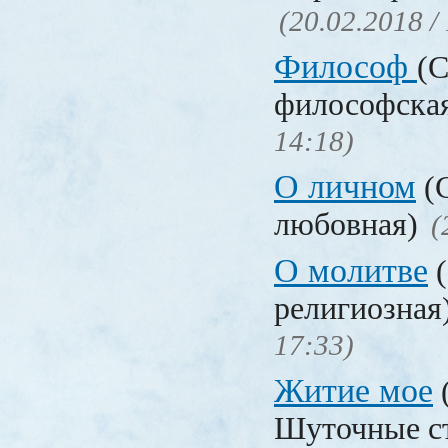
(20.02.2018 /
Философ
(С
философска
14:18)
О личном
(С
любовная)
(
О молитве
(
религиозная
17:33)
Житие мое
Шуточные с