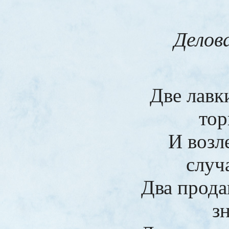
Делов
Две лавк
тор
И возл
случ
Два прода
з