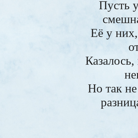
Пусть 
смешн
Её у них
о
Казалось,
не
Но так не
разниц