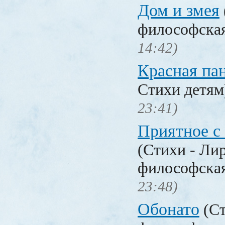
Дом и змея
философска
14:42)
Красная па
Стихи детя
23:41)
Приятное с
(Стихи - Ли
философска
23:48)
Обонато
(Ст