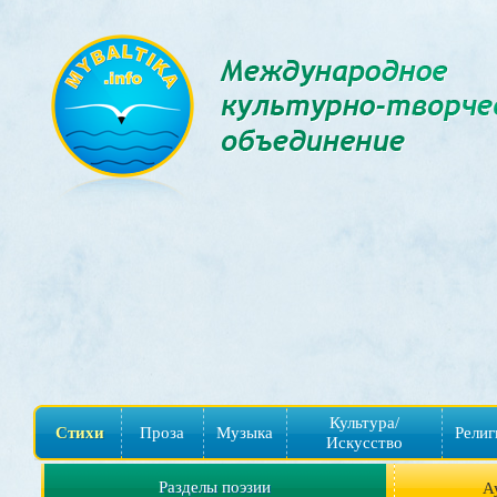
Культура/
Стихи
Проза
Музыка
Религ
Искусство
Разделы поэзии
А