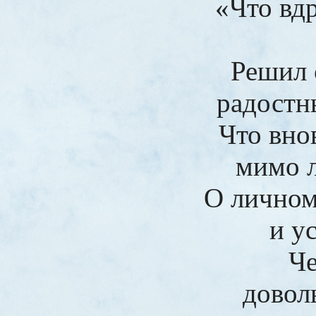
«Что вдр
Решил 
радостн
Что вно
мимо 
О личном
и у
Че
довол