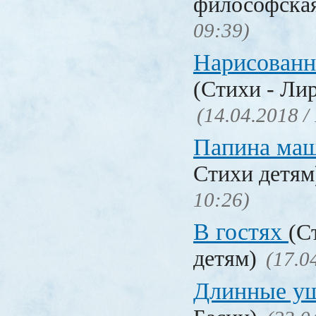
философска
09:39)
Нарисованн
(Стихи - Ли
(14.04.2018 /
Папина ма
Стихи детя
10:26)
В гостях
(С
детям)
(17.0
Длинные у