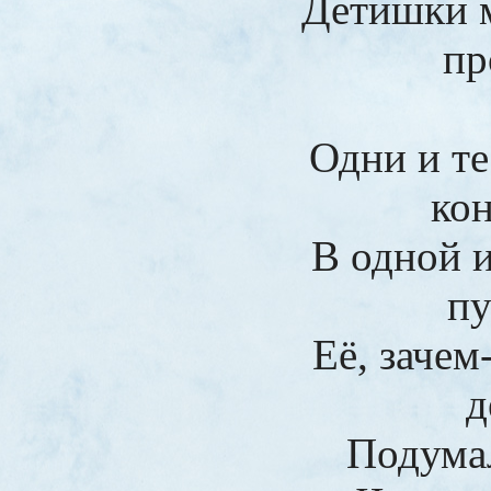
Детишки 
пр
Одни и те
ко
В одной и
пу
Её, зачем
д
Подума