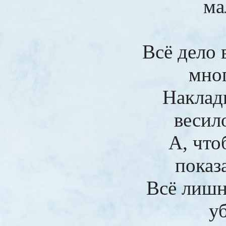
ма
Всё дело 
мно
Наклад
весило
А, что
показ
Всё лишн
у