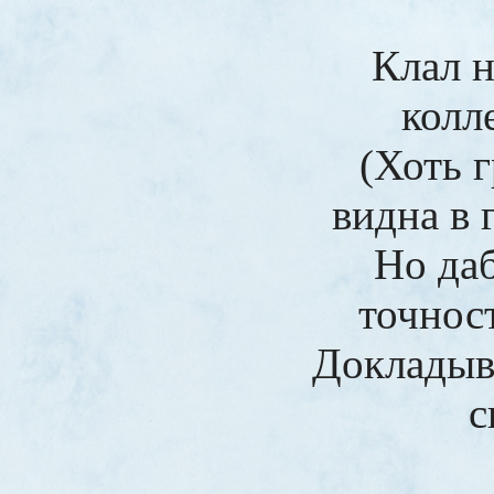
Клал н
колл
(Хоть 
видна в 
Но да
точнос
Докладыв
с