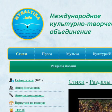
Стихи
Проза
Музыка
Культура/И
Разделы поэзии
Сейчас в сети
Стихи
Разделы
(1051)
-
Авторские анонсы
Авторы приглашают
Вернуться на главную
TOP 10