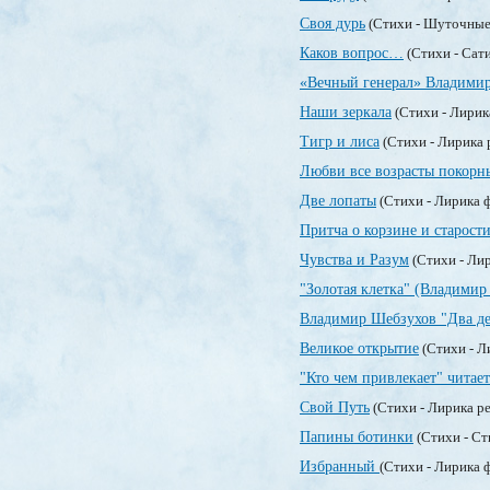
Своя дурь
(Стихи - Шуточные
Каков вопрос…
(Стихи - Сат
«Вечный генерал» Владими
Наши зеркала
(Стихи - Лирик
Тигр и лиса
(Стихи - Лирика 
Любви все возрасты покорн
Две лопаты
(Стихи - Лирика 
Притча о корзине и старост
Чувства и Разум
(Стихи - Ли
"Золотая клетка" (Владимир
Владимир Шебзухов "Два де
Великое открытие
(Стихи - Л
"Кто чем привлекает" читает
Свой Путь
(Стихи - Лирика р
Папины ботинки
(Стихи - Ст
Избранный
(Стихи - Лирика 