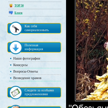
TOP 50
Блоги
Как себя
самореализовать
Полезная
информация
Наши фотографии
Конкурсы
Вопросы-Ответы
Возведение храмов
Следите за особыми
предложениями