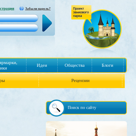
страция
Забыли пароль?
ярмарки,
Идеи
Общества
Блоги
ики
ры
Рецензии
Поиск по сайту