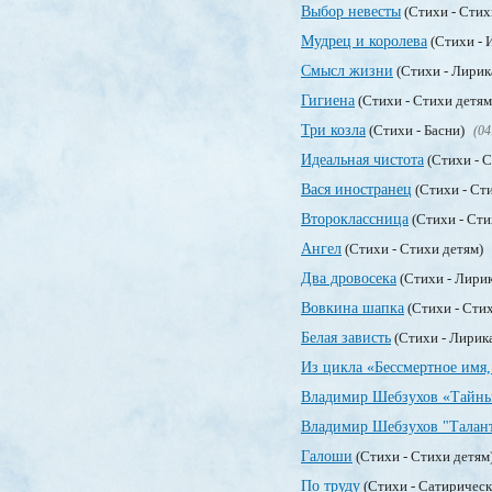
Выбор невесты
(Стихи - Стих
Мудрец и королева
(Стихи - 
Смысл жизни
(Стихи - Лирик
Гигиена
(Стихи - Стихи детя
Три козла
(Стихи - Басни)
(04
Идеальная чистота
(Стихи - 
Вася иностранец
(Стихи - Ст
Второклассница
(Стихи - Сти
Ангел
(Стихи - Стихи детям)
Два дровосека
(Стихи - Лири
Вовкина шапка
(Стихи - Сти
Белая зависть
(Стихи - Лирик
Из цикла «Бессмертное имя,
Владимир Шебзухов «Тайны
Владимир Шебзухов "Талан
Галоши
(Стихи - Стихи детям
По труду
(Стихи - Сатирическ