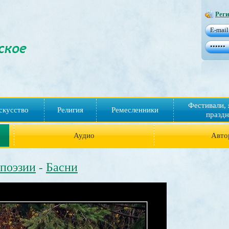
Реги
Фестивали, 
скусство
Религия
Ремесленники
праздн
Аудио
Авто
 поэзии
Басни
-