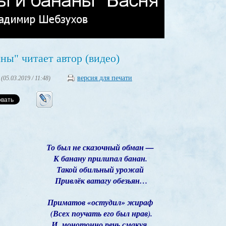
ны" читает автор (видео)
версия для печати
(05.03.2019 / 11:48)
​То был не сказочный обман —
К банану прилипал банан.
Такой обильный урожай
Привлёк ватагу обезьян…
Приматов «остудил» жираф
(Всех поучать его был нрав).
И, монотонно речь смакуя,