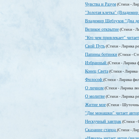
Чувства и Разум
(Стихи - Ли
"Золотая клетка" (Владимир
Владимир Шебзухов "Два де
Великое открытие
(Стихи - Л
"Кто чем привлекает" читает
Свой Путь
(Стихи - Лирика р
Папины ботинки
(Стихи - Ст
Избранный
(Стихи - Лирика 
Конец Света
(Стихи - Лирика
Философ
(Стихи - Лирика фи
О личном
(Стихи - Лирика л
О молитве
(Стихи - Лирика р
Житие мое
(Стихи - Шуточны
"Две монашки" читает автор
Нескучный завтрак
(Стихи - 
Сказание старца
(Стихи - Ли
«Начало» читает автор (виде