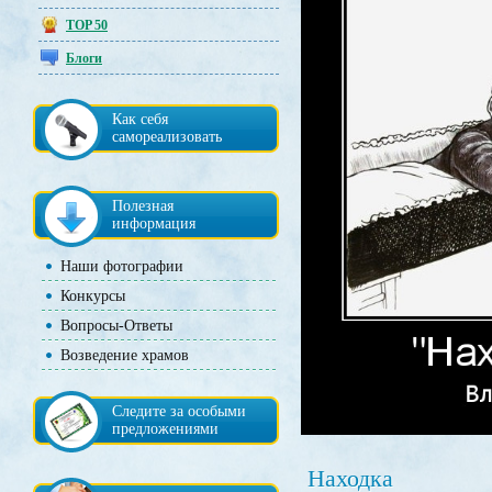
TOP 50
Блоги
Как себя
самореализовать
Полезная
информация
Наши фотографии
Конкурсы
Вопросы-Ответы
Возведение храмов
Следите за особыми
предложениями
Находка