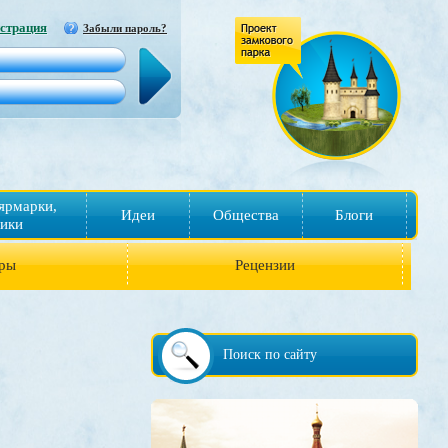
страция
Забыли пароль?
ярмарки,
Идеи
Общества
Блоги
ики
ры
Рецензии
Поиск по сайту