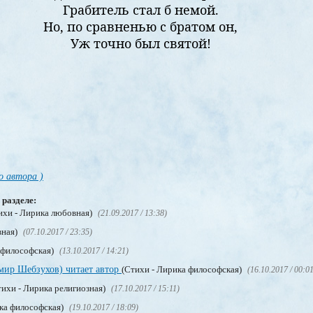
Грабитель стал б немой.
Но, по сравненью с братом он,
Уж точно был святой!
о автора )
 разделе:
ихи - Лирика любовная)
(21.09.2017 / 13:38)
вная)
(07.10.2017 / 23:35)
 философская)
(13.10.2017 / 14:21)
мир Шебзухов) читает автор
(Стихи - Лирика философская)
(16.10.2017 / 00:0
ихи - Лирика религиозная)
(17.10.2017 / 15:11)
ка философская)
(19.10.2017 / 18:09)