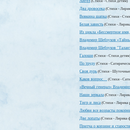
Ангел
(Стихи - Стихи детям)
Два дровосека
(Стихи - Лири
Вовкина шапка
(Стихи - Сти
Белая зависть
(Стихи - Лирик
Из цикла «Бессмертное имя,
Владимир Шебзухов «Тайны
Владимир Шебзухов "Талан
Галоши
(Стихи - Стихи детям
По труду
(Стихи - Сатирическ
Своя дурь
(Стихи - Шуточные
Каков вопрос…
(Стихи - Сат
«Вечный генерал» Владими
Наши зеркала
(Стихи - Лирик
Тигр и лиса
(Стихи - Лирика 
Любви все возрасты покорн
Две лопаты
(Стихи - Лирика 
Притча о корзине и старост