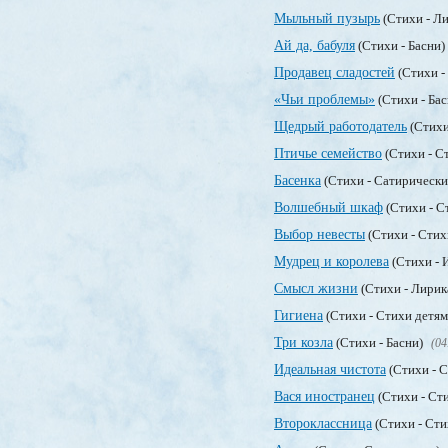
Мыльный пузырь
(Стихи - Л
Ай да, бабуля
(Стихи - Басни)
Продавец сладостей
(Стихи -
«Чьи проблемы»
(Стихи - Ба
Щедрый работодатель
(Стихи
Птичье семейство
(Стихи - С
Басенка
(Стихи - Сатирически
Волшебный шкаф
(Стихи - С
Выбор невесты
(Стихи - Стих
Мудрец и королева
(Стихи - 
Смысл жизни
(Стихи - Лирик
Гигиена
(Стихи - Стихи детя
Три козла
(Стихи - Басни)
(04
Идеальная чистота
(Стихи - 
Вася иностранец
(Стихи - Ст
Второклассница
(Стихи - Сти