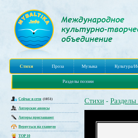
Стихи
Проза
Музыка
Культура/И
Разделы поэзии
Сейчас в сети
Стихи
Разделы
(1051)
-
Авторские анонсы
Авторы приглашают
Вернуться на главную
TOP 10