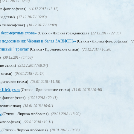
(12.12.2017 / 16:39)
ка философская)
(14.12.2017 / 13:12)
хи детям)
(17.12.2017 / 16:09)
а философская)
(18.12.2017 / 22:09)
 бессмертные слова»
(Стихи - Лирика гражданская)
(22.12.2017 / 22:35)
 подсознания: Чёрная и белая ЗАВИСТЬ»
(Стихи - Лирика философская)
(2
тливый" трактат
(Стихи - Иронические стихи)
(28.12.2017 / 16:20)
)
(30.12.2017 / 14:59)
ие стихи)
(31.12.2017 / 08:34)
 стихи)
(03.01.2018 / 20:47)
ирические стихи)
(09.01.2018 / 14:18)
р Шебзухов
(Стихи - Иронические стихи)
(14.01.2018 / 20:46)
а философская)
(16.01.2018 / 20:41)
религиозная)
(18.01.2018 / 10:01)
ы
(Стихи - Лирика любовная)
(20.01.2018 / 18:20)
философская)
(22.01.2018 / 19:11)
и
(Стихи - Лирика любовная)
(28.01.2018 / 19:38)