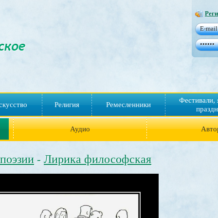
Реги
Фестивали, 
скусство
Религия
Ремесленники
праздн
Аудио
Авто
 поэзии
Лирика философская
-