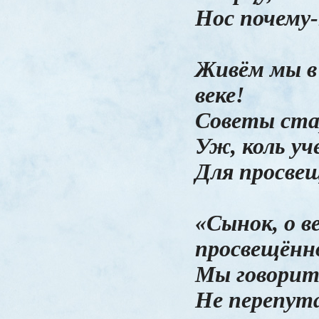
Нос почему-
Живём мы в
веке!
Советы ста
Уж, коль уч
Для просве
«Сынок, о в
просвещённ
Мы говорит
Не перепут