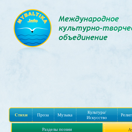
Культура/
Стихи
Проза
Музыка
Религ
Искусство
Разделы поэзии
А