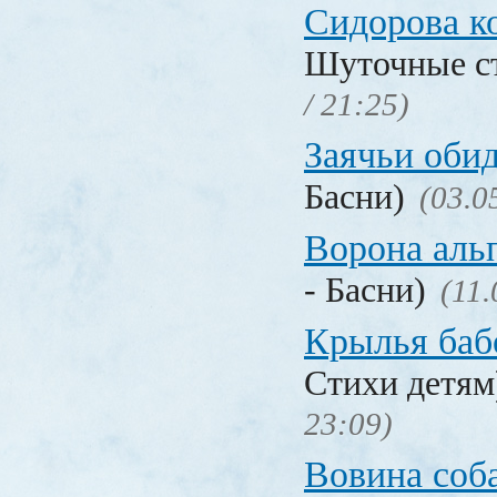
Сидорова к
Шуточные с
/ 21:25)
Заячьи оби
Басни)
(03.0
Ворона аль
- Басни)
(11.
Крылья баб
Стихи детя
23:09)
Вовина соб