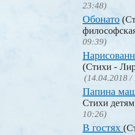
23:48)
Обонато
(Ст
философска
09:39)
Нарисованн
(Стихи - Ли
(14.04.2018 /
Папина ма
Стихи детя
10:26)
В гостях
(С