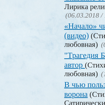
Лирика рели
(06.03.2018 /
«Начало» чи
(видео)
(Сти
любовная)
(
"Трагедия Б
автор
(Стих
любовная)
(
В чью польз
ворона
(Сти
Сатирически