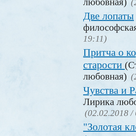
любовная)
(
Две лопаты
философска
19:11)
Притча о ко
старости
(С
любовная)
(
Чувства и Р
Лирика люб
(02.02.2018 /
"Золотая кл