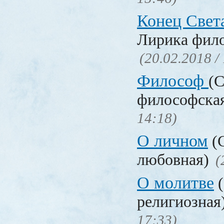
Конец Свет
Лирика фил
(20.02.2018 /
Философ
(С
философска
14:18)
О личном
(С
любовная)
(
О молитве
(
религиозная
17:33)