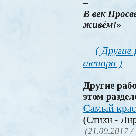
–
В век Прос
живём!»
( Другие
автора )
Другие раб
этом раздел
Самый крас
(Стихи - Ли
(21.09.2017 /