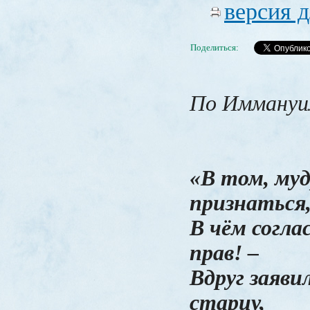
версия д
Поделиться:
По Иммануи
«В том, му
признаться
В чём согла
прав! –
Вдруг заяви
старцу,