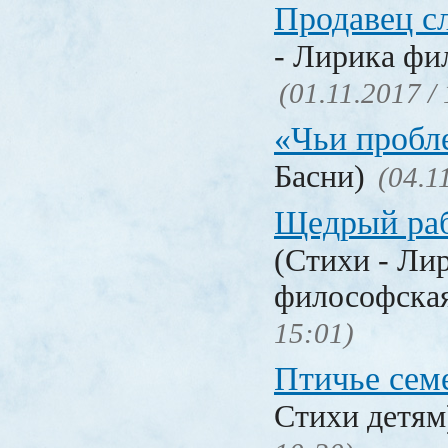
Продавец с
- Лирика фи
(01.11.2017 /
«Чьи проб
Басни)
(04.1
Щедрый раб
(Стихи - Ли
философска
15:01)
Птичье сем
Стихи детя