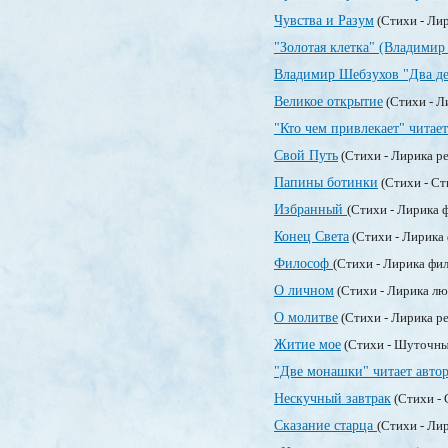
Чувства и Разум
(Стихи - Ли
"Золотая клетка" (Владимир
Владимир Шебзухов "Два де
Великое открытие
(Стихи - Л
"Кто чем привлекает" читает
Свой Путь
(Стихи - Лирика р
Папины ботинки
(Стихи - Ст
Избранный
(Стихи - Лирика 
Конец Света
(Стихи - Лирика
Философ
(Стихи - Лирика фи
О личном
(Стихи - Лирика л
О молитве
(Стихи - Лирика р
Житие мое
(Стихи - Шуточны
"Две монашки" читает автор
Нескучный завтрак
(Стихи - 
Сказание старца
(Стихи - Ли