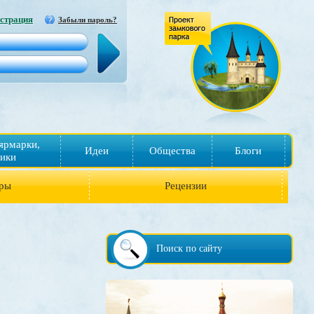
страция
Забыли пароль?
ярмарки,
Идеи
Общества
Блоги
ики
ры
Рецензии
Поиск по сайту