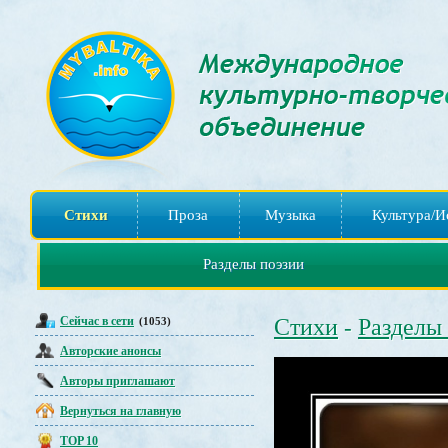
Стихи
Проза
Музыка
Культура/И
Разделы поэзии
Сейчас в сети
Стихи
Разделы
(1053)
-
Авторские анонсы
Авторы приглашают
Вернуться на главную
TOP 10