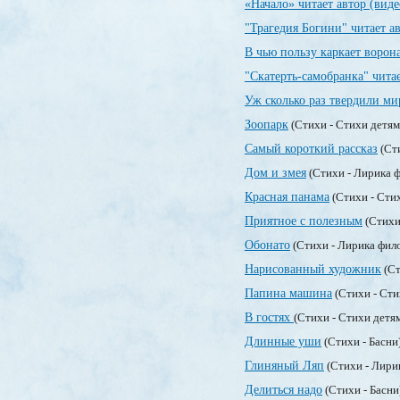
«Начало» читает автор (виде
"Трагедия Богини" читает а
В чью пользу каркает ворон
"Скатерть-самобранка" читае
Уж сколько раз твердили ми
Зоопарк
(Стихи - Стихи детя
Самый короткий рассказ
(Ст
Дом и змея
(Стихи - Лирика 
Красная панама
(Стихи - Сти
Приятное с полезным
(Стихи
Обонато
(Стихи - Лирика фил
Нарисованный художник
(Ст
Папина машина
(Стихи - Сти
В гостях
(Стихи - Стихи детя
Длинные уши
(Стихи - Басни
Глиняный Ляп
(Стихи - Лири
Делиться надо
(Стихи - Басни