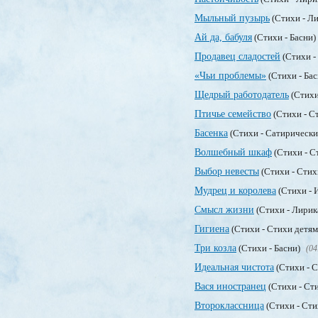
Мыльный пузырь
(Стихи - Л
Ай да, бабуля
(Стихи - Басни)
Продавец сладостей
(Стихи -
«Чьи проблемы»
(Стихи - Ба
Щедрый работодатель
(Стихи
Птичье семейство
(Стихи - С
Басенка
(Стихи - Сатирически
Волшебный шкаф
(Стихи - С
Выбор невесты
(Стихи - Стих
Мудрец и королева
(Стихи - 
Смысл жизни
(Стихи - Лирик
Гигиена
(Стихи - Стихи детя
Три козла
(Стихи - Басни)
(04
Идеальная чистота
(Стихи - 
Вася иностранец
(Стихи - Ст
Второклассница
(Стихи - Сти