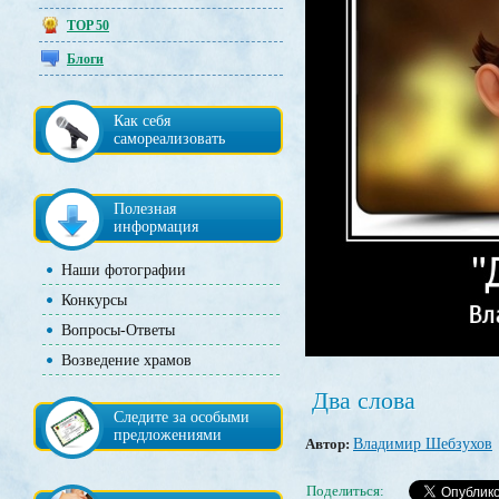
TOP 50
Блоги
Как себя
самореализовать
Полезная
информация
Наши фотографии
Конкурсы
Вопросы-Ответы
Возведение храмов
Два слова
Следите за особыми
предложениями
Автор:
Владимир Шебзухов
Поделиться: