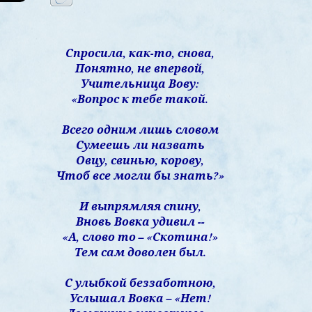
Спросила, как-то, снова,
Понятно, не впервой,
Учительница Вову:
«Вопрос к тебе такой.
Всего одним лишь словом
Сумеешь ли назвать
Овцу, свинью, корову,
Чтоб все могли бы знать?»
И выпрямляя спину,
Вновь Вовка удивил --
«А, слово то – «Скотина!»
Тем сам доволен был.
С улыбкой беззаботною,
Услышал Вовка – «Нет!