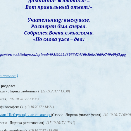
Домашние животные --
Вот правильный ответ!»
Учительницу выслушав,
Растерян был сперва.
Собрался Вовка с мыслями.
«Но слова уже – два!
о автора )
 разделе:
ихи - Лирика любовная)
(21.09.2017 / 13:38)
вная)
(07.10.2017 / 23:35)
 философская)
(13.10.2017 / 14:21)
мир Шебзухов) читает автор
(Стихи - Лирика философская)
(16.10.2017 / 00:0
ихи - Лирика религиозная)
(17.10.2017 / 15:11)
ка философская)
(19.10.2017 / 18:09)