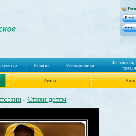
Реги
Фестивали, 
скусство
Религия
Ремесленники
праздн
Аудио
Авто
 поэзии
Стихи детям
-