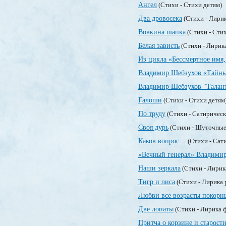
Ангел
(Стихи - Стихи детям)
Два дровосека
(Стихи - Лири
Вовкина шапка
(Стихи - Сти
Белая зависть
(Стихи - Лирик
Из цикла «Бессмертное имя,
Владимир Шебзухов «Тайны
Владимир Шебзухов "Талан
Галоши
(Стихи - Стихи детям
По труду
(Стихи - Сатирическ
Своя дурь
(Стихи - Шуточные
Каков вопрос…
(Стихи - Сат
«Вечный генерал» Владими
Наши зеркала
(Стихи - Лирик
Тигр и лиса
(Стихи - Лирика 
Любви все возрасты покорн
Две лопаты
(Стихи - Лирика 
Притча о корзине и старост