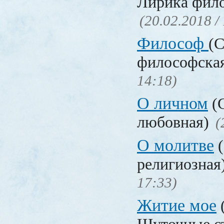
Лирика фил
(20.02.2018 /
Философ
(С
философска
14:18)
О личном
(С
любовная)
(
О молитве
(
религиозная
17:33)
Житие мое