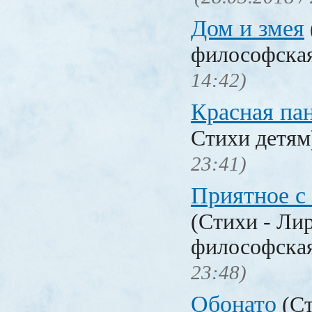
Дом и змея
философска
14:42)
Красная па
Стихи детя
23:41)
Приятное с
(Стихи - Ли
философска
23:48)
Обонато
(Ст