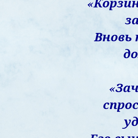
«Корзин
з
Вновь
д
«За
спрос
у