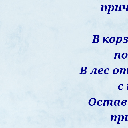
при
В кор
по
В лес о
с
Оставь
пр