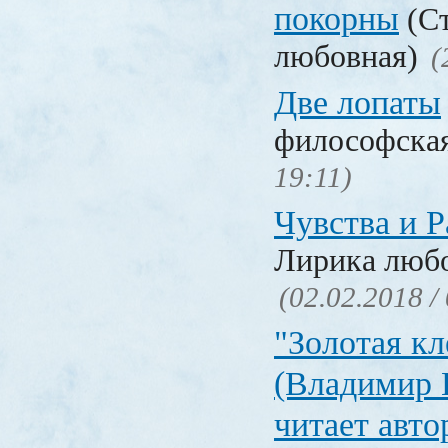
покорны
(Ст
любовная)
(
Две лопаты
философска
19:11)
Чувства и Р
Лирика люб
(02.02.2018 /
"Золотая кл
(Владимир 
читает авто