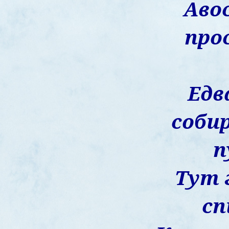
Авос
про
Едв
соби
п
Тут 
сп