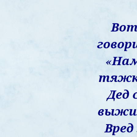
Во
говор
«На
тяжк
Дед
выжил
Вре