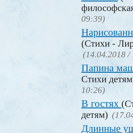
философска
09:39)
Нарисованн
(Стихи - Ли
(14.04.2018 /
Папина ма
Стихи детя
10:26)
В гостях
(С
детям)
(17.0
Длинные у