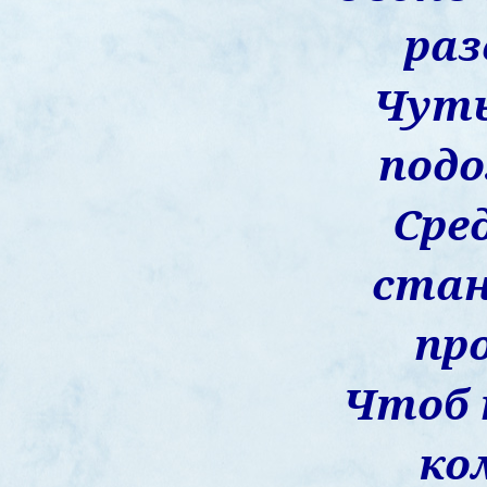
раз
Чуть
под
Сре
стан
пр
Чтоб 
ко