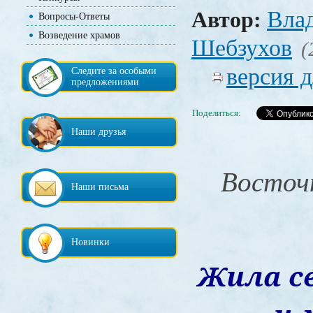
Вла
Автор:
Вопросы-Ответы
Возведение храмов
Шебзухов
(
версия д
Следите за особыми
предложениями
Поделиться:
Наши друзья
Восточ
Наши письма
Новинки
Жила с