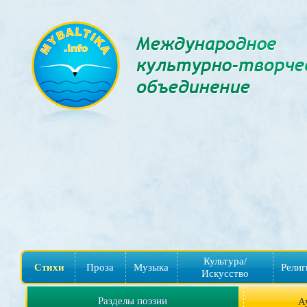
Культура/
Стихи
Проза
Музыка
Религ
Искусство
Разделы поэзии
А