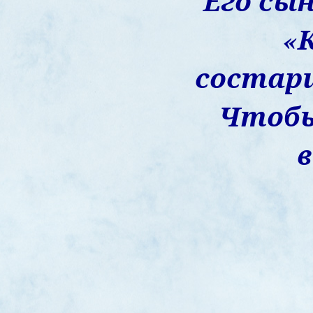
Его сын
«
состари
Чтобы
в