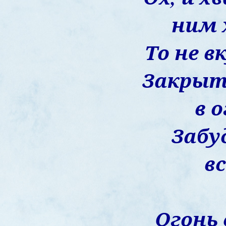
ним 
То не в
Закрыт
в о
Забу
вс
Огонь