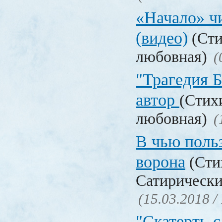
«Начало» чи
(видео)
(Сти
любовная)
(
"Трагедия Б
автор
(Стих
любовная)
(
В чью польз
ворона
(Сти
Сатирически
(15.03.2018 /
"Скатерть-