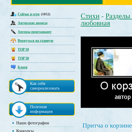
Сейчас в сети
Стихи
Разделы
(1052)
-
любовная
Авторские анонсы
Авторы приглашают
Вернуться на главную
TOP 10
TOP 50
Блоги
Как себя
самореализовать
Полезная
информация
Наши фотографии
Притча о корзине
Конкурсы