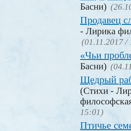
Басни)
(26.1
Продавец с
- Лирика фи
(01.11.2017 /
«Чьи проб
Басни)
(04.1
Щедрый раб
(Стихи - Ли
философска
15:01)
Птичье сем