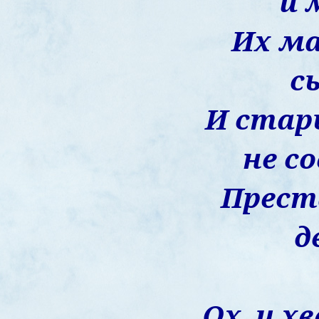
и 
Их м
с
И стар
не со
Прест
д
Ох, и х