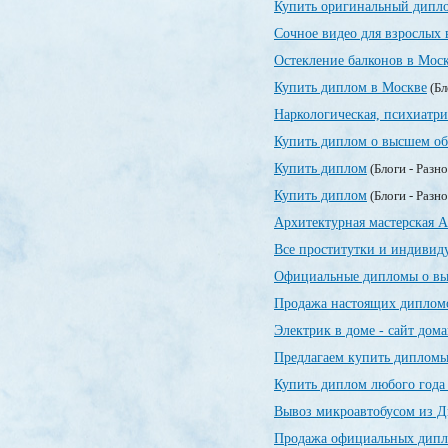
Купить оригинальный дипло
Сочное видео для взрослых 
Остекление балконов в Мос
Купить диплом в Москве
(Бл
Наркологическая, психиатр
Купить диплом о высшем об
Купить диплом
(Блоги - Разн
Купить диплом
(Блоги - Разн
Архитектурная мастерская А
Все проститутки и индивид
Официальные дипломы о вы
Продажа настоящих дипломо
Электрик в доме - сайт дом
Предлагаем купить дипломы
Купить диплом любого года
Вывоз микроавтобусом из Д
Продажа официальных дипло