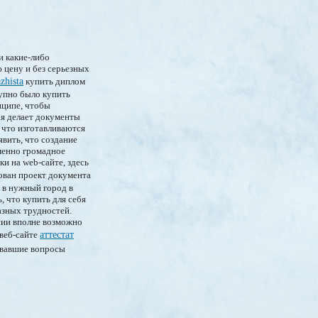
и какие-либо
 цену и без серьезных
zhista
купить диплом
тупно было купить
нципе, чтобы
ая делает документы
, что изготавливаются
вить, что создание
именно громадное
и на web-сайте, здесь
ован проект документа
у в нужный город в
, что купить для себя
азных трудностей.
нии вполне возможно
 веб-сайте
аттестат
совавшие вопросы