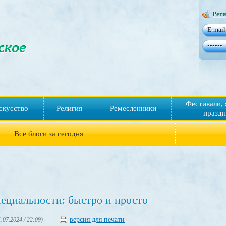
Реги
Фестивали, 
скусство
Религия
Ремесленники
праздн
Все блоги за сегодня
ециальности: быстро и просто
версия для печати
1.07.2024 / 22:09)