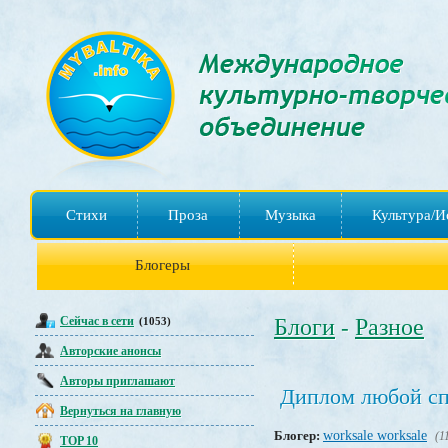
Стихи
Проза
Музыка
Культура/И
Блогеры
Сейчас в сети
Блоги
Разное
(1053)
-
Авторские анонсы
Авторы приглашают
Диплом любой сп
Вернуться на главную
Блогер:
worksale worksale
(1
TOP 10