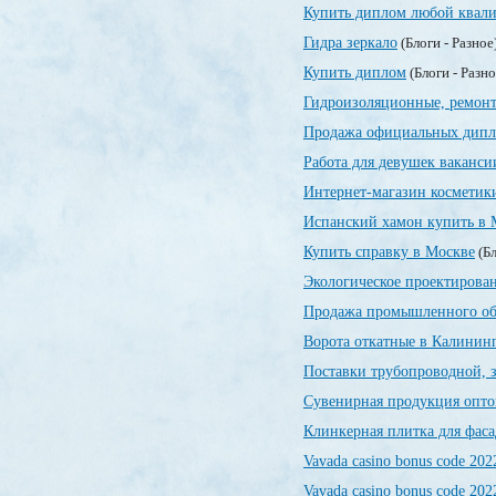
Купить диплом любой квали
Гидра зеркало
(Блоги - Разное
Купить диплом
(Блоги - Разн
Гидроизоляционные, ремонт
Продажа официальных дип
Работа для девушек ваканси
Интернет-магазин косметик
Испанский хамон купить в 
Купить справку в Москве
(Бл
Экологическое проектирован
Продажа промышленного об
Ворота откатные в Калинин
Поставки трубопроводной, 
Сувенирная продукция опт
Клинкерная плитка для фаса
Vavada casino bonus code 202
Vavada casino bonus code 202