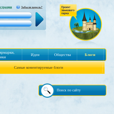
страция
Забыли пароль?
ярмарки,
Идеи
Общества
Блоги
ики
Самые коментируемые блоги
Поиск по сайту