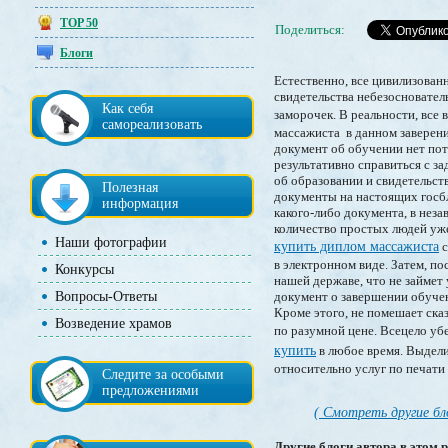
TOP 50
Поделиться:
Блоги
Естественно, все цивилизован
свидетельства небезосновател
Как себя
заморочек. В реальности, все
самореализовать
массажиста в данном заверени
документ об обучении нет пот
результативно справиться с з
об образовании и свидетельств
Полезная
документы на настоящих госбл
информация
какого-либо документа, в нез
количество простых людей уже
Наши фотографии
купить диплом массажиста
с
в электронном виде. Затем, п
Конкурсы
нашей державе, что не займет
Вопросы-Ответы
документ о завершении обучен
Кроме этого, не помешает ска
Возведение храмов
по разумной цене. Всецело уб
купить
в любое время. Выдели
относительно услуг по печати
Следите за особыми
предложениями
( Смотреть другие бл
Другие блоги автора в этом р