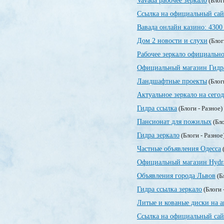
Vavada рабочее зеркало
(Блог
Ссылка на официальный сай
Вавада онлайн казино: 4300
Дом 2 новости и слухи
(Блог
Рабочее зеркало официально
Официальный магазин Гидр
Ландшафтные проекты
(Блог
Актуальное зеркало на сегод
Гидра ссылка
(Блоги - Разное)
Пансионат для пожилых
(Бло
Гидра зеркало
(Блоги - Разное
Частные объявления Одесса
(
Официальный магазин Hydr
Объявления города Львов
(Б
Гидра ссылка зеркало
(Блоги 
Литые и кованые диски на а
Ссылка на официальный сай