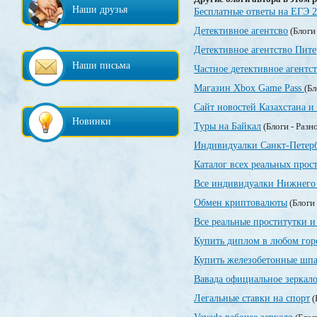
Наши друзья
Бесплатные ответы на ЕГЭ 
Детективное агентсво
(Блоги
Детективное агентство Пите
Наши письма
Частное детективное агентс
Магазин Xbox Game Pass
(Бл
Сайт новостей Казахстана и
Новинки
Туры на Байкал
(Блоги - Разн
Индивидуалки Санкт-Петер
Каталог всех реальных прос
Все индивидуалки Нижнего 
Обмен криптовалюты
(Блоги 
Все реальные проститутки и
Купить диплом в любом гор
Купить железобетонные шпа
Вавада официальное зеркал
Легальные ставки на спорт
(