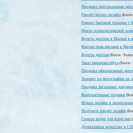
Продажа оригинальных дипл
Ранобэ читать онлайн
(Блоги
Ремонт бытовой техники с 
Центр психологической по
Купить диплом в Москве о 
Контекстная реклама в Янде
Купить диплом
(Блоги - Разн
Заказ микроавтобуса
(Блоги -
Продажа официальных дипл
Портрет по фотографии на х
Продажа легальных докумен
Корпоративные подарки
(Бло
Играть онлайн в лицензионн
Получите кредит онлайн
(Бл
Сочное видео для взрослых
(
Детективное агентство в СП