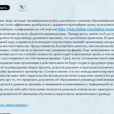
ные люди, которые запланировали купить документы о наличии образования ил
ьно хотят эффективно разобраться с заданием в кратчайшие сроки, за разумную
 возможно, а информация на web-портале
https://frees-diplom.com/diplom-massa
и позволит всецело убедиться индивидуально. Прежде всего, нынче чтоб дос
ребности куда-нибудь далековато выезжать, что достаточно практично. В при
адачей надо отправиться на интернет-портал ответственной организации, котор
а высокого качества. Предоставляется безупречное качество, как тем нюансом
анках, точно так же и опытностью специалистов фирмы. Еще, немаловажно зая
ависимости от его степени сложности, происходит в приемлемые сроки, в чем 
 удостоверилось на собственном примере. Сразу после составления своей заявк
пециалистами организации в действительности будет создан и продемонстрир
осле подтверждения общего проекта, делается документ и пересылается клиент
 уйму временного промежутка. Соответственно есть все поводы констатировать
ия или какое-либо свидетельство весьма реалистично в короткие сроки и без р
зать про то, что прикупить документы об образовании в рекомендуемой компа
едиться в данном не дилемма со вниманием познакомившись с информацией на
м, что на web-сайте безусловно получится разыскать ответы на все заинтере
 документов об окончании обучения и свидетельств, включительно о разводе.
оги этого автора )
азделе: