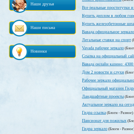
Наши друзья
Все реальные проститутки и
Купить диплом в любом гор
Купить железобетонные шпа
Наши письма
Вавада официальное зеркал
Легальные ставки на спорт
(
Vavada рабочее зеркало
(Блог
Новинки
Ссылка на официальный сай
Вавада онлайн казино: 4300
Дом 2 новости и слухи
(Блог
Рабочее зеркало официально
Официальный магазин Гидр
Ландшафтные проекты
(Блог
Актуальное зеркало на сегод
Гидра ссылка
(Блоги - Разное)
Пансионат для пожилых
(Бло
Гидра зеркало
(Блоги - Разное