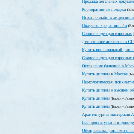
Продажа легальных докумен
Корпоративные подарки
(Бло
Играть онлайн в лицензионн
Получите кредит онлайн
(Бл
Сочное видео для взрослых
(
Детективное агентство в СП
Купить оригинальный дипло
Сочное видео для взрослых 
Остекление балконов в Мос
Купить диплом в Москве
(Бл
Наркологическая, психиатр
Купить диплом о высшем об
Купить диплом
(Блоги - Разн
Купить диплом
(Блоги - Разн
Архитектурная мастерская А
Все проститутки и индивид
Официальные дипломы о вы