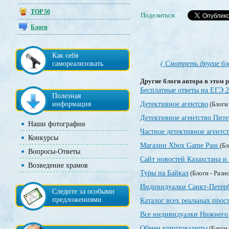
TOP 50
Поделиться:
Блоги
Как себя
самореализовать
( Смотреть другие бл
Другие блоги автора в этом р
Бесплатные ответы на ЕГЭ 
Полезная
информация
Детективное агентсво
(Блоги
Детективное агентство Пите
Наши фотографии
Частное детективное агентс
Конкурсы
Магазин Xbox Game Pass
(Бл
Вопросы-Ответы
Сайт новостей Казахстана и
Возведение храмов
Туры на Байкал
(Блоги - Разн
Индивидуалки Санкт-Петер
Следите за особыми
предложениями
Каталог всех реальных прос
Все индивидуалки Нижнего 
Обмен криптовалюты
(Блоги 