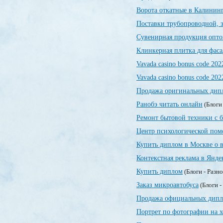
Ворота откатные в Калинин
Поставки трубопроводной, 
Сувенирная продукция опт
Клинкерная плитка для фаса
Vavada casino bonus code 202
Vavada casino bonus code 202
Продажа оригинальных дипл
Ранобэ читать онлайн
(Блоги
Ремонт бытовой техники с 
Центр психологической по
Купить диплом в Москве о 
Контекстная реклама в Янде
Купить диплом
(Блоги - Разн
Заказ микроавтобуса
(Блоги -
Продажа официальных дипл
Портрет по фотографии на х