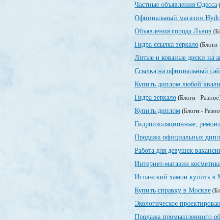
Частные объявления Одесса
(
Официальный магазин Hydr
Объявления города Львов
(Б
Гидра ссылка зеркало
(Блоги 
Литые и кованые диски на а
Ссылка на официальный сай
Купить диплом любой квали
Гидра зеркало
(Блоги - Разное
Купить диплом
(Блоги - Разн
Гидроизоляционные, ремонт
Продажа официальных дип
Работа для девушек ваканси
Интернет-магазин косметик
Испанский хамон купить в 
Купить справку в Москве
(Бл
Экологическое проектирован
Продажа промышленного об