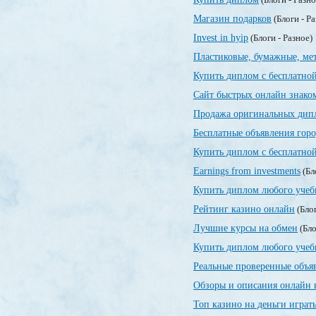
Магазин подарков
(Блоги - Р
Invest in hyip
(Блоги - Разное)
Пластиковые, бумажные, ме
Купить диплом с бесплатной
Сайт быстрых онлайн знако
Продажа оригинальных дипл
Бесплатные объявления гор
Купить диплом с бесплатной
Earnings from investments
(Бл
Купить диплом любого учеб
Рейтинг казино онлайн
(Блог
Лучшие курсы на обмен
(Бло
Купить диплом любого учеб
Реальные проверенные объя
Обзоры и описания онлайн к
Топ казино на деньги играт