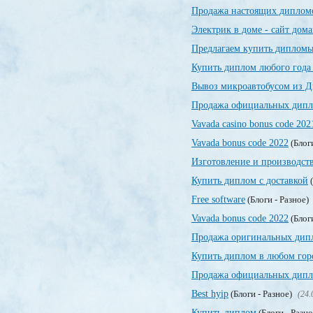
Продажа настоящих дипломо
Электрик в доме - сайт дом
Предлагаем купить дипломы
Купить диплом любого года
Вывоз микроавтобусом из Д
Продажа официальных дипло
Vavada casino bonus code 202
Vavada bonus code 2022
(Блог
Изготовление и производст
Купить диплом с доставкой
(
Free software
(Блоги - Разное)
Vavada bonus code 2022
(Блог
Продажа оригинальных дип
Купить диплом в любом гор
Продажа официальных дипло
Best hyip
(Блоги - Разное)
(24.
Купить диплом
(Блоги - Разн