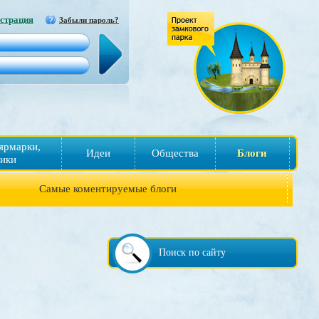
страция
Забыли пароль?
ярмарки,
Идеи
Общества
Блоги
ики
Самые коментируемые блоги
Поиск по сайту