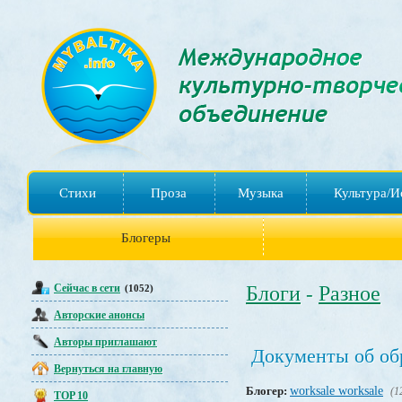
Стихи
Проза
Музыка
Культура/И
Блогеры
Сейчас в сети
Блоги
Разное
(1052)
-
Авторские анонсы
Авторы приглашают
Документы об об
Вернуться на главную
Блогер:
worksale worksale
(1
TOP 10