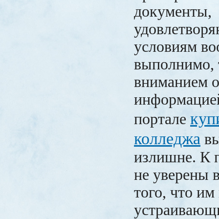
документы,
удовлетвор
условиям в
выполнимо, 
вниманием о
информацией
куп
портале
колледжа
вы
излишне. К 
не уверены 
того, что им
устраивающ