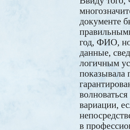
Ввиду того, 
многозначит
документе б
правильными
год, ФИО, н
данные, све
логичным ус
показывала 
гарантирован
волноваться 
вариации, е
непосредств
в професси