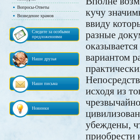
Вполне возм
Вопросы-Ответы
кучу значим
Возведение храмов
ввиду котор
Следите за особыми
разные док
предложениями
оказывается
вариантом р
Наши друзья
практически
Непосредств
Наши письма
исходя из то
чрезвычайно
Новинки
цивилизован
убеждены, ч
приобрести 