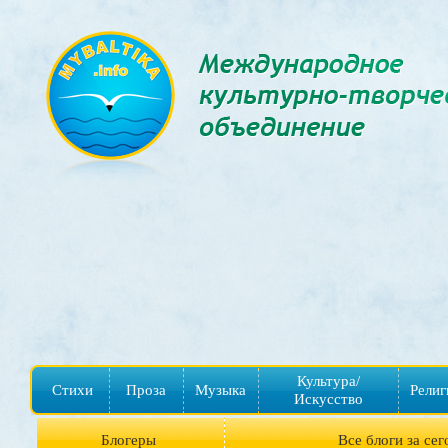
Культура/
Стихи
Проза
Музыка
Религ
Искусство
Блогеры
Все блоги за сег