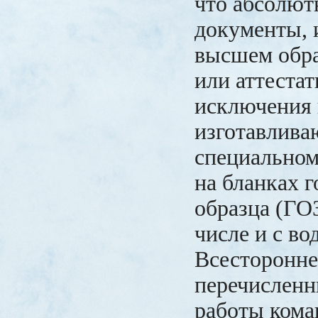
что абсолют
документы, 
высшем обра
или аттеста
исключения 
изготавлива
специальном
на бланках 
образца (ГО
числе и с в
Всесторонне
перечисленн
работы ком