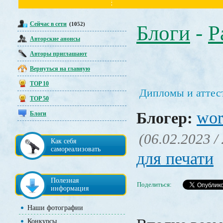
Сейчас в сети
(1052)
Блоги
-
Р
Авторские анонсы
Авторы приглашают
Вернуться на главную
TOP 10
Дипломы и аттес
TOP 50
wor
Блогер:
Блоги
(06.02.2023 /
Как себя
самореализовать
для печати
Полезная
Поделиться:
информация
Наши фотографии
Конкурсы