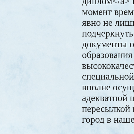
диплом</a> 
момент време
явно не ли
подчеркнуть
документы о
образования
высококачес
специальной
вполне осущ
адекватной ц
пересылкой 
город в наш