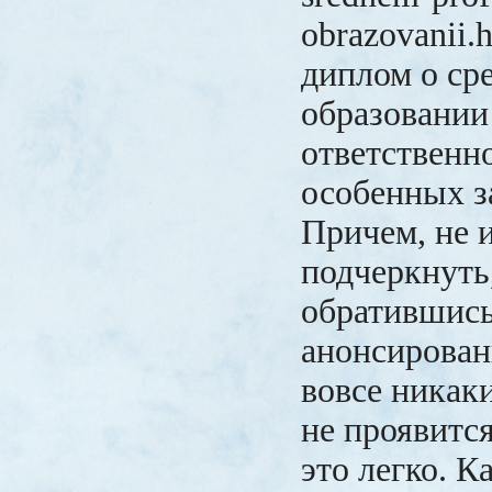
obrazovanii.
диплом о ср
образовании
ответственн
особенных з
Причем, не
подчеркнуть
обратившись
анонсирова
вовсе никак
не проявитс
это легко. К