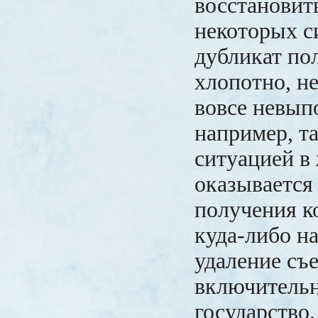
восстановить
некоторых с
дубликат по
хлопотно, н
вовсе невып
например, та
ситуацией в
оказывается 
получения к
куда-либо н
удаление съе
включительн
государство.