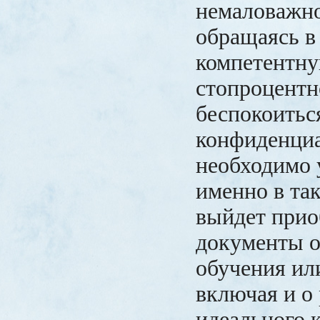
немаловажно
обращаясь в
компетентн
стопроцентн
беспокоитьс
конфиденциа
необходимо 
именно в та
выйдет прио
документы о
обучения ил
включая и о 
идеального 