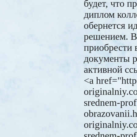
будет, что п
диплом кол
обернется и
решением. В
приобрести 
документы р
активной сс
<a href="http
originalniy.
srednem-prof
obrazovanii.h
originalniy.
srednem-prof