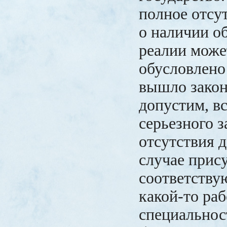
полное отсу
о наличии о
реалии може
обусловлено 
вышло закон
допустим, в
серьезного 
отсутствия д
случае прис
соответству
какой-то ра
специальнос