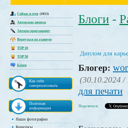
Сейчас в сети
(1053)
Блоги
-
Р
Авторские анонсы
Авторы приглашают
Вернуться на главную
TOP 10
Диплом для карье
TOP 50
wor
Блогер:
Блоги
(30.10.2024 /
Как себя
самореализовать
для печати
Полезная
Поделиться:
информация
Наши фотографии
Конкурсы