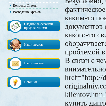
Безусловно, 
Вопросы-Ответы
фактическое
Возведение храмов
каким-то по
Следите за особыми
документов 
предложениями
какого-то св
оборачивает
Наши друзья
проблемой в
В связи с че
Наши письма
внимательно
href="http://
Новинки
originalniy.
klientov.htm
купить дипл