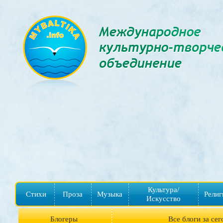
Культура/
Стихи
Проза
Музыка
Религ
Искусство
Блогеры
Все блоги за сег