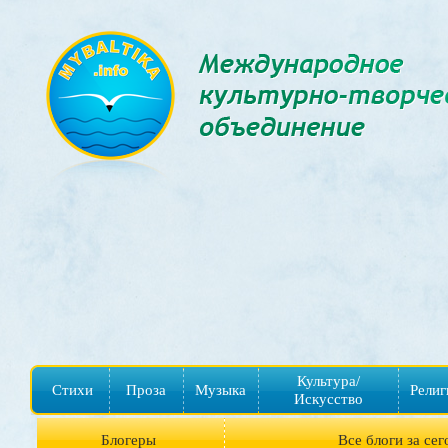
Культура/
Стихи
Проза
Музыка
Религ
Искусство
Блогеры
Все блоги за сег