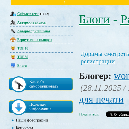
Сейчас в сети
(1052)
Блоги
-
Р
Авторские анонсы
Авторы приглашают
Вернуться на главную
TOP 10
Дорамы смотреть
TOP 50
регистрации
Блоги
wor
Блогер:
Как себя
(28.11.2025 /
самореализовать
для печати
Полезная
информация
Поделиться:
Наши фотографии
Конкурсы