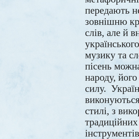
передають н
зовнішню кр
слів, але й 
українського
музику та сл
пісень можн
народу, його 
силу. Україн
виконуються
стилі, з вик
традиційних
інструментів