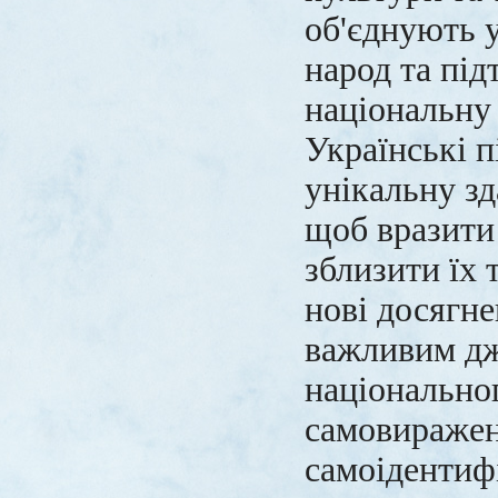
об'єднують 
народ та пі
національну 
Українські п
унікальну зд
щоб вразити
зблизити їх 
нові досягне
важливим д
національно
самовиражен
самоідентифі