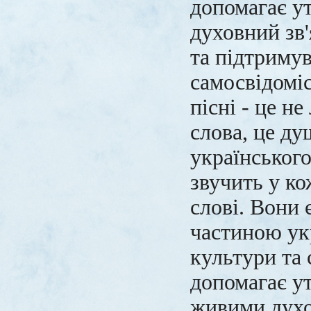
допомагає у
духовний зв
та підтриму
самосвідоміс
пісні - це н
слова, це ду
українського
звучить у ко
слові. Вони 
частиною ук
культури та
допомагає у
живими духо