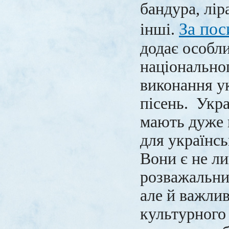
бандура, ліра
За по
інші.
додає особли
національно
виконання у
пісень. Укра
мають дуже 
для українсь
Вони є не л
розважальни
але й важли
культурного 