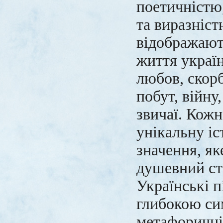
поетичністю
та виразніст
відображають
життя україн
любов, скорб
побут, війну,
звичаї. Кожн
унікальну іс
значення, як
душевний ст
Українські п
глибокою си
метафоричні