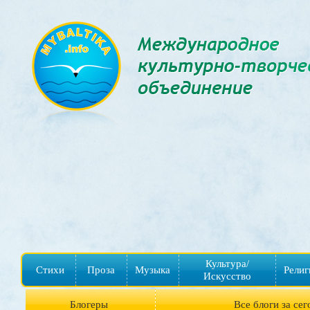
Культура/
Стихи
Проза
Музыка
Религ
Искусство
Блогеры
Все блоги за сег