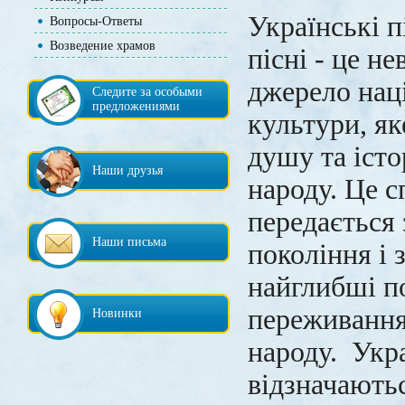
Українські п
Вопросы-Ответы
Возведение храмов
пісні - це н
джерело нац
Следите за особыми
предложениями
культури, як
душу та істо
Наши друзья
народу. Це с
передається 
Наши письма
покоління і з
найглибші п
переживання
Новинки
народу. Укра
відзначають