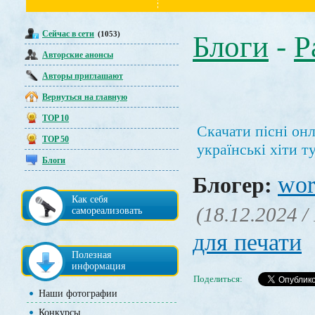
Сейчас в сети
(1053)
Блоги
-
Р
Авторские анонсы
Авторы приглашают
Вернуться на главную
TOP 10
Скачати пісні он
TOP 50
українські хіти т
Блоги
wor
Блогер:
Как себя
(18.12.2024 /
самореализовать
для печати
Полезная
информация
Поделиться:
Наши фотографии
Конкурсы