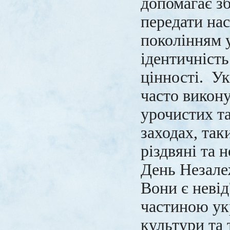
допомагає зб
передати на
поколінням 
ідентичність
цінності. Ук
часто викон
урочистих т
заходах, так
різдвяні та н
День Незалеж
Вони є неві
частиною ук
культури та 