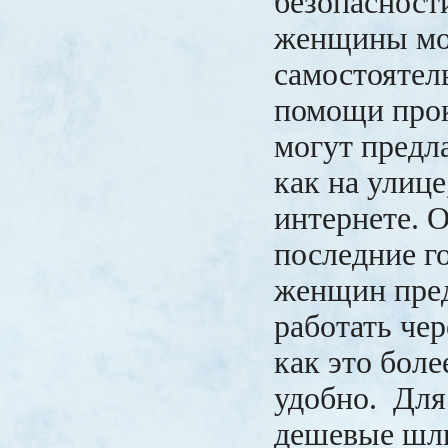
безопасност
женщины мог
самостоятель
помощи про
могут предла
как на улице,
интернете. О
последние г
женщин пре
работать чер
как это боле
удобно. Для
дешевые шлю