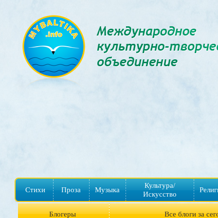
Культура/
Стихи
Проза
Музыка
Религ
Искусство
Блогеры
Все блоги за сег