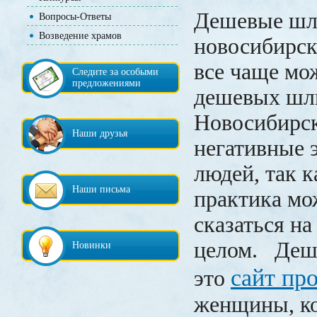
Дешевые ш
Вопросы-Ответы
Возведение храмов
новосибирск
все чаще мо
Следите за особыми
предложениями
дешевых шл
Новосибирск
Наши друзья
негативные 
людей, так к
Наши письма
практика мо
сказаться на
целом. Деш
Новинки
сайт пр
это
женщины, к