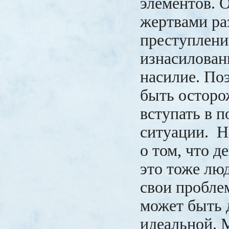
элементов. О
жертвами р
преступлени
изнасилован
насилие. По
быть осторо
вступать в 
ситуации. Н
о том, что 
это тоже люд
свои пробле
может быть 
идеальной. 