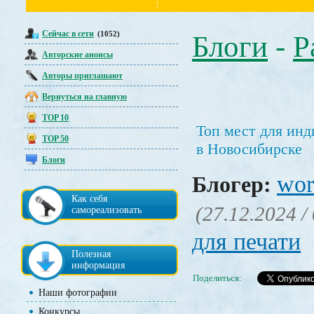
Сейчас в сети
(1052)
Блоги
-
Р
Авторские анонсы
Авторы приглашают
Вернуться на главную
TOP 10
Топ мест для инд
TOP 50
в Новосибирске
Блоги
wor
Блогер:
Как себя
(27.12.2024 /
самореализовать
для печати
Полезная
информация
Поделиться:
Наши фотографии
Конкурсы