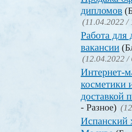
дипломов
(Б
(11.04.2022 /
Работа для
вакансии
(Бл
(12.04.2022 /
Интернет-м
косметики 
доставкой 
- Разное)
(12
Испанский 