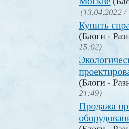
Москве
(Бло
(13.04.2022 /
Купить спр
(Блоги - Раз
15:02)
Экологичес
проектиров
(Блоги - Раз
21:49)
Продажа п
оборудован
(Блоги - Раз