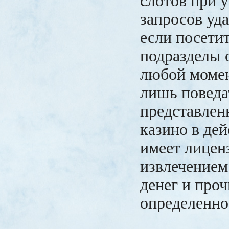
слотов при 
запросов уда
если посети
подразделы o
любой момен
лишь поведа
представлен
казино в де
имеет лиценз
извлечение
денег и про
определенно