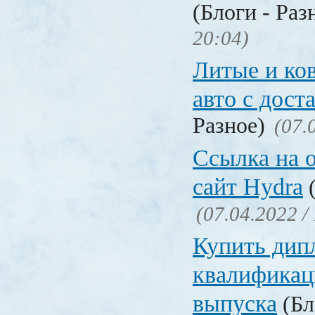
(Блоги - Раз
20:04)
Литые и ко
авто с дост
Разное)
(07.
Ссылка на 
сайт Hydra
(
(07.04.2022 /
Купить дип
квалификац
выпуска
(Бл