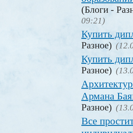
(Блоги - Раз
09:21)
Купить дип
Разное)
(12.
Купить дип
Разное)
(13.
Архитектур
Армана Бая
Разное)
(13.
Все прости