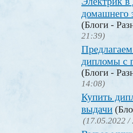
Электрик в 
домашнего 
(Блоги - Раз
21:39)
Предлагаем
дипломы с 
(Блоги - Раз
14:08)
Купить дип
выдачи
(Бло
(17.05.2022 /