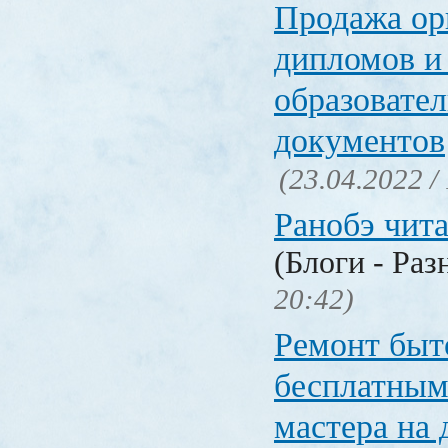
Продажа ор
дипломов и
образовате
документов
(23.04.2022 /
Ранобэ чит
(Блоги - Раз
20:42)
Ремонт быт
бесплатным
мастера на 