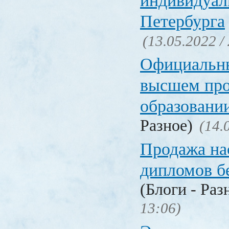
индивидуал
Петербурга
(13.05.2022 /
Официальн
высшем пр
образовани
Разное)
(14.
Продажа на
дипломов б
(Блоги - Раз
13:06)