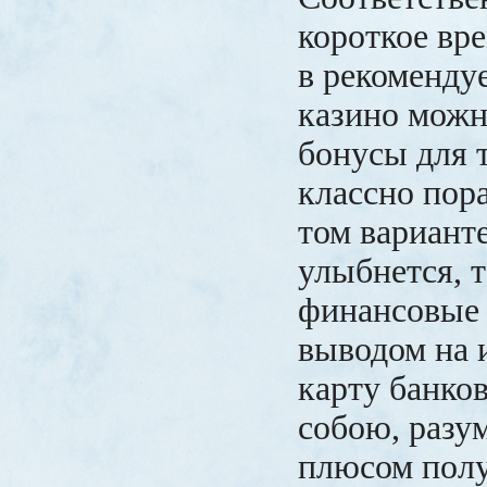
короткое вр
в рекоменду
казино можн
бонусы для 
классно пора
том вариант
улыбнется, 
финансовые 
выводом на
карту банко
собою, разу
плюсом получ