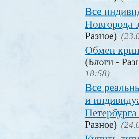
Все индиви
Новгорода 
Разное)
(23.
Обмен кри
(Блоги - Раз
18:58)
Все реальн
и индивиду
Петербурга 
Разное)
(24.
Купить дип