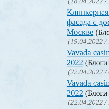
(18.04.2022 /
Клинкерная
фасада с до
Москве
(Бло
(19.04.2022 /
Vavada casi
2022
(Блоги 
(22.04.2022 /
Vavada casi
2022
(Блоги 
(22.04.2022 /