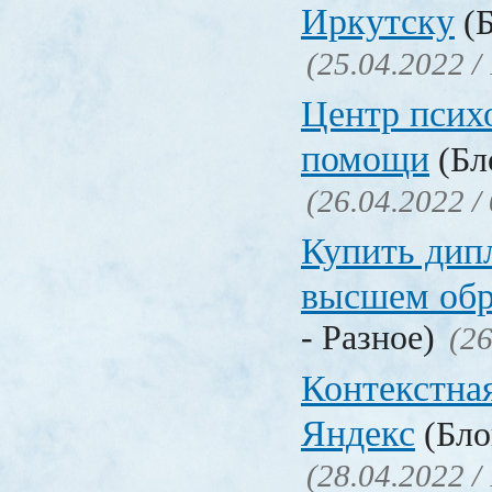
Иркутску
(Б
(25.04.2022 /
Центр псих
помощи
(Бл
(26.04.2022 /
Купить дип
высшем обр
- Разное)
(26
Контекстна
Яндекс
(Бло
(28.04.2022 /