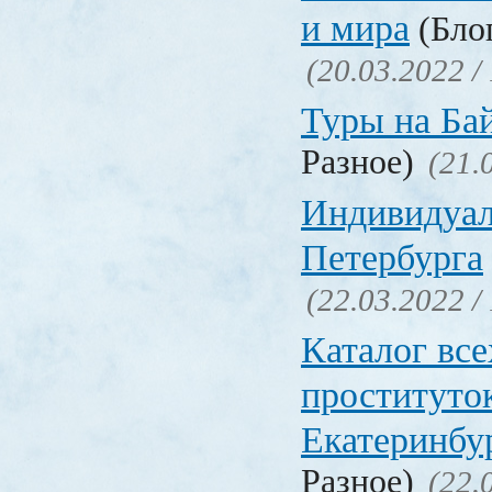
и мира
(Блог
(20.03.2022 /
Туры на Ба
Разное)
(21.
Индивидуал
Петербурга
(22.03.2022 /
Каталог вс
проституто
Екатеринбу
Разное)
(22.