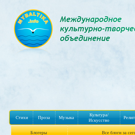
Культура/
Стихи
Проза
Музыка
Религ
Искусство
Блогеры
Все блоги за сег