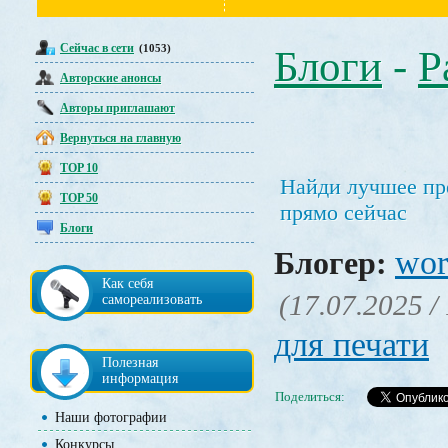
Сейчас в сети
(1053)
Блоги
-
Р
Авторские анонсы
Авторы приглашают
Вернуться на главную
TOP 10
Найди лучшее пр
TOP 50
прямо сейчас
Блоги
wor
Блогер:
Как себя
(17.07.2025 /
самореализовать
для печати
Полезная
информация
Поделиться:
Наши фотографии
Конкурсы