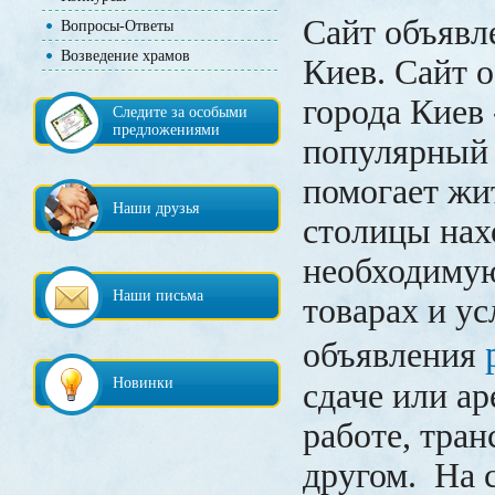
Сайт объявл
Вопросы-Ответы
Возведение храмов
Киев. Сайт 
города Киев 
Следите за особыми
предложениями
популярный 
помогает жи
Наши друзья
столицы нах
необходиму
Наши письма
товарах и ус
объявления
Новинки
сдаче или ар
работе, тран
другом. На 