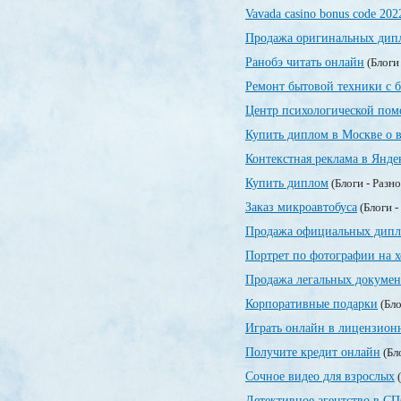
Vavada casino bonus code 202
Продажа оригинальных дипл
Ранобэ читать онлайн
(Блоги
Ремонт бытовой техники с 
Центр психологической по
Купить диплом в Москве о 
Контекстная реклама в Янде
Купить диплом
(Блоги - Разн
Заказ микроавтобуса
(Блоги -
Продажа официальных дипл
Портрет по фотографии на х
Продажа легальных докумен
Корпоративные подарки
(Бло
Играть онлайн в лицензионн
Получите кредит онлайн
(Бл
Сочное видео для взрослых
(
Детективное агентство в СП