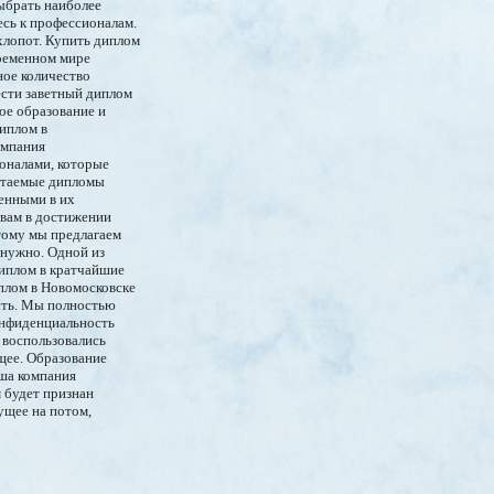
ыбрать наиболее
есь к профессионалам.
хлопот. Купить диплом
временном мире
ное количество
рести заветный диплом
ое образование и
иплом в
омпания
ионалами, которые
етаемые дипломы
ренными в их
 вам в достижении
тому мы предлагаем
 нужно. Одной из
диплом в кратчайшие
плом в Новомосковске
сть. Мы полностью
онфиденциальность
 воспользовались
щее. Образование
аша компания
 будет признан
ущее на потом,