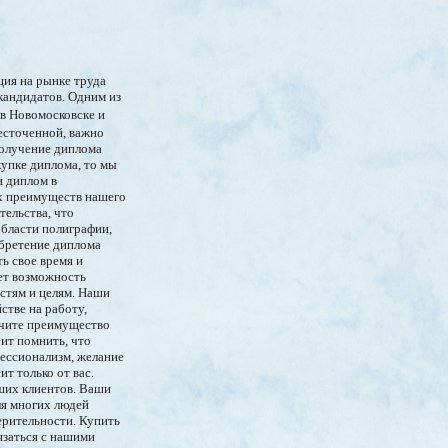
ция на рынке труда
кандидатов. Одним из
в Новомосковске и
жесточенной, важно
получение диплома
купке диплома, то мы
и диплом в
ых преимуществ нашего
тельства, что
области полиграфии,
обретение диплома
ь свое время и
дет возможность
стям и целям. Наши
тве на работу,
учите преимущество
ит помнить, что
фессионализм, желание
т только от вас.
ших клиентов. Ваши
ля многих людей
ерительности. Купить
язаться с нашими