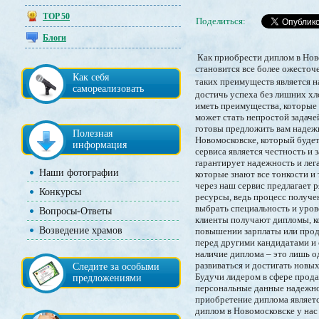
TOP 50
Поделиться:
Блоги
Как приобрести диплом в Ново
становится все более ожесточ
Как себя
таких преимуществ является 
самореализовать
достичь успеха без лишних хл
иметь преимущества, которые 
может стать непростой задаче
готовы предложить вам надеж
Полезная
Новомосковске, который будет
информация
сервиса является честность и
гарантирует надежность и лег
Наши фотографии
которые знают все тонкости и
через наш сервис предлагает 
Конкурсы
ресурсы, ведь процесс получе
выбрать специальность и уро
Вопросы-Ответы
клиенты получают дипломы, к
Возведение храмов
повышении зарплаты или прод
перед другими кандидатами и 
наличие диплома – это лишь о
развиваться и достигать новых
Следите за особыми
Будучи лидером в сфере прод
предложениями
персональные данные надежно
приобретение диплома являет
диплом в Новомосковске у нас 