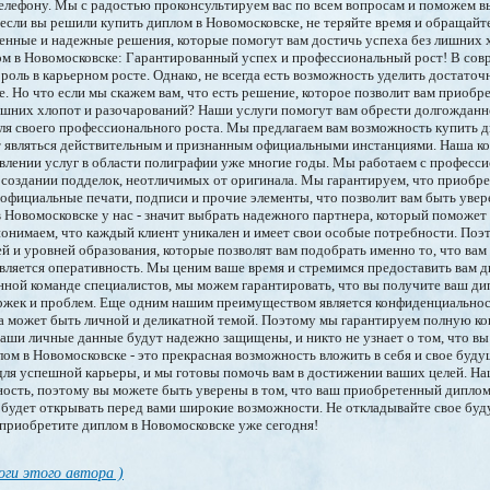
елефону. Мы с радостью проконсультируем вас по всем вопросам и поможем в
 если вы решили купить диплом в Новомосковске, не теряйте время и обращайт
енные и надежные решения, которые помогут вам достичь успеха без лишних 
ом в Новомосковске: Гарантированный успех и профессиональный рост! В со
роль в карьерном росте. Однако, не всегда есть возможность уделить достаточ
е. Но что если мы скажем вам, что есть решение, которое позволит вам приоб
ишних хлопот и разочарований? Наши услуги помогут вам обрести долгожданн
ля своего профессионального роста. Мы предлагаем вам возможность купить д
т являться действительным и признанным официальными инстанциями. Наша к
влении услуг в области полиграфии уже многие годы. Мы работаем с професс
создании подделок, неотличимых от оригинала. Мы гарантируем, что приобр
официальные печати, подписи и прочие элементы, что позволит вам быть уве
 Новомосковске у нас - значит выбрать надежного партнера, который поможет
онимаем, что каждый клиент уникален и имеет свои особые потребности. Поэ
 и уровней образования, которые позволят вам подобрать именно то, что вам
вляется оперативность. Мы ценим ваше время и стремимся предоставить вам 
нной команде специалистов, мы можем гарантировать, что вы получите ваш ди
держек и проблем. Еще одним нашим преимуществом является конфиденциально
ма может быть личной и деликатной темой. Поэтому мы гарантируем полную к
аши личные данные будут надежно защищены, и никто не узнает о том, что вы
ом в Новомосковске - это прекрасная возможность вложить в себя и свое буду
для успешной карьеры, и мы готовы помочь вам в достижении ваших целей. Н
ность, поэтому вы можете быть уверены в том, что ваш приобретенный диплом
будет открывать перед вами широкие возможности. Не откладывайте свое буд
приобретите диплом в Новомосковске уже сегодня!
оги этого автора )