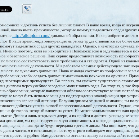
московске и достичь успеха без лишних хлопот В наше время, когда конкурен
енной, важно иметь преимущества, которые помогут выделиться среди других 
наличие
http://alldiplom.com/
диплома об образовании. Как приобрести диплом 
опот В наше время, когда конкуренция на рынке труда становится все более о
помогут выделиться среди других кандидатов. Однако, в некоторых случаях, 
й. Именно поэтому, если вы находитесь в Новомосковске и задумываетесь о по
ное и безопасное решение. Наш сервис предоставляет возможность приобрест
 полностью соответствовать всем требованиям и стандартам. Одной из главн
 законность нашей деятельности. Мы работаем в рамках действующего законода
альность получаемого документа. Наша команда состоит из профессионалов в 
 требования, чтобы создать документ максимально похожим на оригинал. При
ряд неоспоримых преимуществ. Во-первых, вы сможете существенно сэкономит
ния диплома через учебное заведение может занять годы. Во-вторых, у вас бу
вень образования, которые наилучшим образом соответствуют вашим потребно
оторые могут быть использованы для подтверждения квалификации при устройс
вижении по карьерной лестнице. Получив диплом от нашей компании, вы пол
сможете добиться успеха в своей профессиональной деятельности. Однако, сто
дин из факторов, который влияет на успех. Не менее важным является ваш про
 высот. Диплом лишь открывает двери, а их пройти и достичь успеха уже зависи
ажи дипломов, мы гарантируем полную анонимность и конфиденциальность на
 защищены, и никогда не будут переданы третьим лицам. Мы понимаем, что д
ся делом частным и интимным, и поэтому строго соблюдаем все принципы дов
– это просто и удобно. Вам достаточно оставить заявку на нашем сайте или св