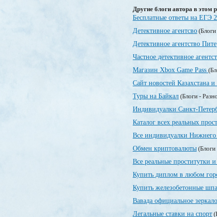
Другие блоги автора в этом р
Бесплатные ответы на ЕГЭ 
Детективное агентсво
(Блоги
Детективное агентство Пите
Частное детективное агентс
Магазин Xbox Game Pass
(Бл
Сайт новостей Казахстана и
Туры на Байкал
(Блоги - Разн
Индивидуалки Санкт-Петер
Каталог всех реальных прос
Все индивидуалки Нижнего 
Обмен криптовалюты
(Блоги 
Все реальные проститутки и
Купить диплом в любом гор
Купить железобетонные шпа
Вавада официальное зеркал
Легальные ставки на спорт
(