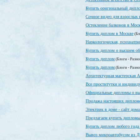
Купить оригинальный дипло
Сочное видео для взрослых 
Остекление балконов в Мос
Купить диплом в Москве
(Бл
Наркологическая, психиатр
Купить диплом о высшем об
Купить диплом
(Блоги - Разн
Купить диплом
(Блоги - Разн
Архитектурная мастерская А
Все проститутки и индивид
Официальные дипломы о вы
Продажа настоящих дипломо
Электрик в доме - сайт дом
Предлагаем купить дипломы
Купить диплом любого года
Вывоз микроавтобусом из Д