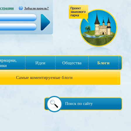
страция
Забыли пароль?
ярмарки,
Идеи
Общества
Блоги
ики
Самые коментируемые блоги
Поиск по сайту