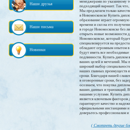
менеджерами по указанному т
Наши друзья
подходящий вариант. Так что,
Мы предлагаем только качеств
в Новомосковске Купить дипл
образование играет огромную 
времени и сил на его получени
Наши письма
в городе Новомосковске без л
открыть новые возможности д
Новомосковске, который буде
специализируется на предоста
обладают огромным опытом в 
Новинки
будут иметь все необходимые 
подлинности. Купить диплом в
ваших целей и мечтаний. Мы п
широкий выбор специальностей
наших главных преимуществ я
сроки. Благодаря нашей слаже
в оговоренные сроки, без за
осознаем, что покупка дипло
ваших данных и транзакций. В
нашими услугами. Купить дипл
является ключевым фактором 
гарантирует качество и надеж
официальными инстанциями и 
доверьтесь профессионалам и 
( Смотреть другие бл