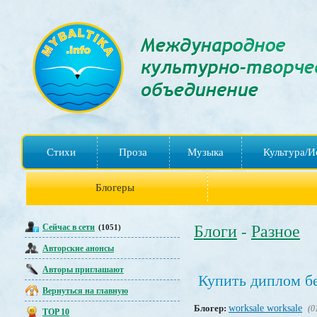
Стихи
Проза
Музыка
Культура/И
Блогеры
Сейчас в сети
Блоги
Разное
(1051)
-
Авторские анонсы
Авторы приглашают
Купить диплом б
Вернуться на главную
Блогер:
worksale worksale
(0
TOP 10