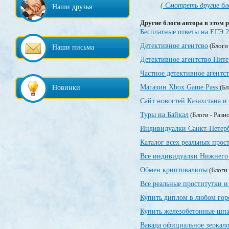
( Смотреть другие бл
Наши друзья
Другие блоги автора в этом р
Бесплатные ответы на ЕГЭ 
Детективное агентсво
(Блоги
Наши письма
Детективное агентство Пите
Частное детективное агентс
Магазин Xbox Game Pass
(Бл
Новинки
Сайт новостей Казахстана и
Туры на Байкал
(Блоги - Разн
Индивидуалки Санкт-Петер
Каталог всех реальных прос
Все индивидуалки Нижнего 
Обмен криптовалюты
(Блоги 
Все реальные проститутки и
Купить диплом в любом гор
Купить железобетонные шпа
Вавада официальное зеркал