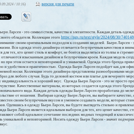
версия для печати
0.09.2024 / 10:16)
ьерн Ларсен - это символ стиля, качества и элегантности. Каждая деталь одеж
своего обладателя. Коллекции этого
https://ngs.ru/text/style/2024/08/30/740148
внимание своим оригинальным подходом к созданию моделей. Бьерн Ларсен - 
жизни. Вся одежда этого дизайнера отличается безупречным качеством и вним
 для тех, кто ценит стиль и комфорт, не боится выделяться из толпы и стреми
н отличаются изысканным дизайном и безупречным кроем. Каждая модель созд
но при этом остается неповторимой и узнаваемой. Одежда этого бренда привл
 но и удобством и практичностью. Одежда Бьерн Ларсен подойдет как для оф
дневной носки. Коллекции этого дизайнера представлены разнообразными моде
браз для любого случая. Будь то деловой костюм или платье для вечернего мер
 индивидуальность и хороший вкус. Одежда Бьерн Ларсен - это не просто пре
очувствие. Качественные материалы, из которых создается одежда этого бренд
воначального вида. Каждая деталь одежды Бьерн Ларсен проработана до мело
льствие от ношения. Выбирая одежду Бьерн Ларсен, вы выбираете качество, 
звестен своим безупречным вкусом и умением создавать модели, которые ста
ов. Одевшись в одежду Бьерн Ларсен, вы будете выглядеть стильно и привлек
да Бьерн Ларсен является идеальным выбором для тех, кто ценит качество, сти
тавляют собой идеальное сочетание последних модных тенденций и классичес
ь уникальной и неповторимой. Носить одежду Бьерн Ларсен - значит подчерк
вкус.