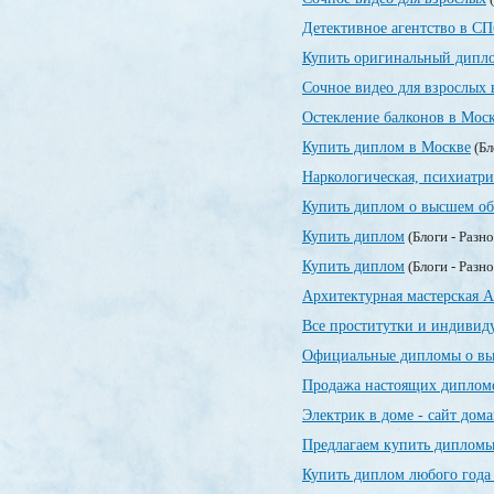
Детективное агентство в СП
Купить оригинальный дипло
Сочное видео для взрослых 
Остекление балконов в Мос
Купить диплом в Москве
(Бл
Наркологическая, психиатр
Купить диплом о высшем об
Купить диплом
(Блоги - Разн
Купить диплом
(Блоги - Разн
Архитектурная мастерская А
Все проститутки и индивид
Официальные дипломы о вы
Продажа настоящих дипломо
Электрик в доме - сайт дом
Предлагаем купить дипломы
Купить диплом любого года