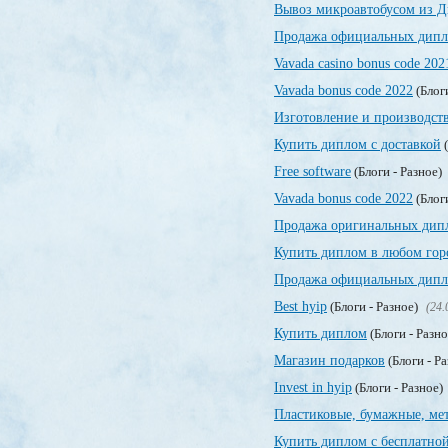
Вывоз микроавтобусом из Д
Продажа официальных дипло
Vavada casino bonus code 202
Vavada bonus code 2022
(Блог
Изготовление и производст
Купить диплом с доставкой
(
Free software
(Блоги - Разное)
Vavada bonus code 2022
(Блог
Продажа оригинальных дип
Купить диплом в любом гор
Продажа официальных дипло
Best hyip
(Блоги - Разное)
(24.
Купить диплом
(Блоги - Разн
Магазин подарков
(Блоги - Р
Invest in hyip
(Блоги - Разное)
Пластиковые, бумажные, ме
Купить диплом с бесплатной