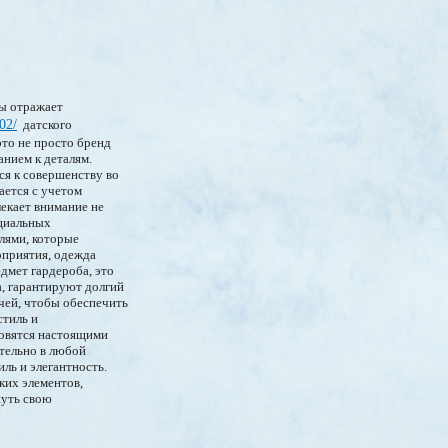
ды отражает
02/
датского
это не просто бренд
анием к деталям.
тся к совершенству во
ается с учетом
екает внимание не
ициальных
лями, которые
оприятия, одежда
дмет гардероба, это
а, гарантируют долгий
чей, чтобы обеспечить
стиль и
новятся настоящими
ательно в любой
ль и элегантность.
ких элементов,
нуть свою