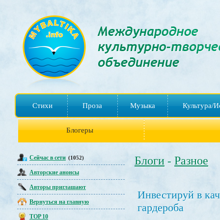
Стихи
Проза
Музыка
Культура/И
Блогеры
Сейчас в сети
Блоги
Разное
(1052)
-
Авторские анонсы
Авторы приглашают
Инвестируй в кач
Вернуться на главную
гардероба
TOP 10