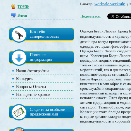
Блогер:
worksale worksale
(2
TOP 50
Блоги
Поделиться:
Одежда Бьерн Ларсен. Бренд Б
Как себя
самореализовать
индивидуальность и характер 
дизайнера всегда привлекают 
одежды, это целая философия 
Одежда Бьерн Ларсен создается
Полезная
всем. Коллекции Бьерн Ларсе
информация
последних модных тенденций, 
только своим внешним видом,
мероприятий, так и для повсе
Наши фотографии
позволяют создать стильный о
Конкурсы
Бьерн Ларсен подчеркнет вашу
инвестиция в ваш образ и сам
Вопросы-Ответы
срок службы и сохранение пер
максимальный комфорт и удово
Возведение храмов
неповторимость. Этот бренд и
хитами среди модниц и модник
ситуации. Таким образом, одеж
Следите за особыми
Коллекции этого бренда предс
предложениями
которые делают каждую модел
индивидуальность и хороший 