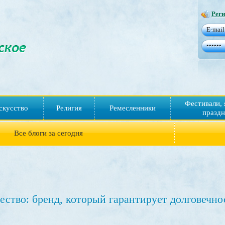
Реги
Фестивали, 
скусство
Религия
Ремесленники
праздн
Все блоги за сегодня
ество: бренд, который гарантирует долговечно