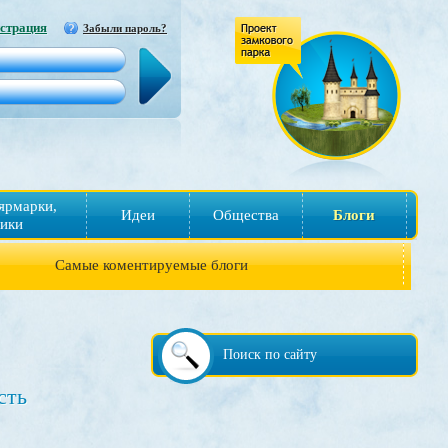
страция
Забыли пароль?
ярмарки,
Идеи
Общества
Блоги
ики
Самые коментируемые блоги
Поиск по сайту
сть