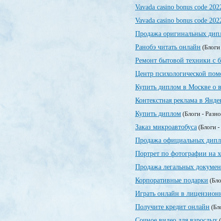
Vavada casino bonus code 202
Vavada casino bonus code 202
Продажа оригинальных дипл
Ранобэ читать онлайн
(Блоги
Ремонт бытовой техники с 
Центр психологической по
Купить диплом в Москве о 
Контекстная реклама в Янде
Купить диплом
(Блоги - Разн
Заказ микроавтобуса
(Блоги -
Продажа официальных дипл
Портрет по фотографии на х
Продажа легальных докумен
Корпоративные подарки
(Бло
Играть онлайн в лицензионн
Получите кредит онлайн
(Бл
Сочное видео для взрослых
(