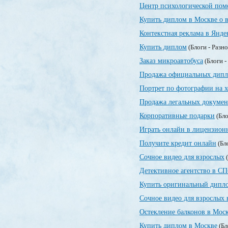
Центр психологической по
Купить диплом в Москве о 
Контекстная реклама в Янде
Купить диплом
(Блоги - Разн
Заказ микроавтобуса
(Блоги -
Продажа официальных дипл
Портрет по фотографии на х
Продажа легальных докумен
Корпоративные подарки
(Бло
Играть онлайн в лицензионн
Получите кредит онлайн
(Бл
Сочное видео для взрослых
(
Детективное агентство в СП
Купить оригинальный дипло
Сочное видео для взрослых 
Остекление балконов в Мос
Купить диплом в Москве
(Бл