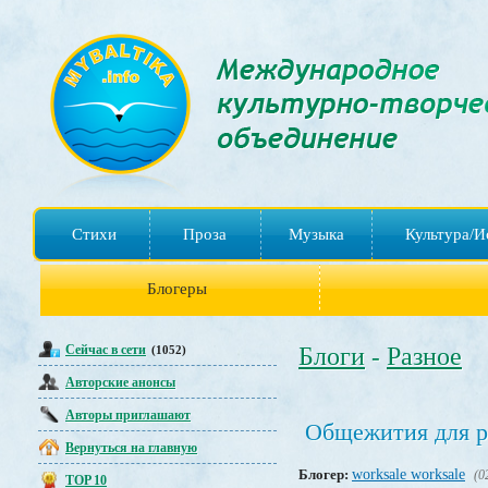
Стихи
Проза
Музыка
Культура/И
Блогеры
Сейчас в сети
Блоги
Разное
(1052)
-
Авторские анонсы
Авторы приглашают
Общежития для р
Вернуться на главную
Блогер:
worksale worksale
(0
TOP 10