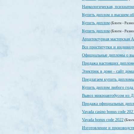
Наркологическая, психиатр
Купить диплом о высшем об
Купить диплом
(Блоги - Разн
Купить диплом
(Блоги - Разн
Архитектурная мастерская А
Все проститутки и индивид
Официальные дипломы о вы
Продажа настоящих дипломо
Электрик в доме - сайт дом
Предлагаем купить дипломы
Купить диплом любого года
Вывоз микроавтобусом из Д
Продажа официальных дипло
Vavada casino bonus code 202
Vavada bonus code 2022
(Блог
Изготовление и производст