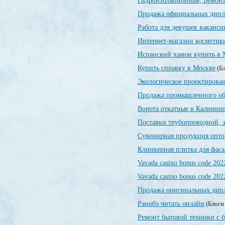
Гидроизоляционные, ремонт
Продажа официальных дип
Работа для девушек ваканси
Интернет-магазин косметик
Испанский хамон купить в 
Купить справку в Москве
(Бл
Экологическое проектирован
Продажа промышленного об
Ворота откатные в Калинин
Поставки трубопроводной, 
Сувенирная продукция опт
Клинкерная плитка для фаса
Vavada casino bonus code 202
Vavada casino bonus code 202
Продажа оригинальных дипл
Ранобэ читать онлайн
(Блоги
Ремонт бытовой техники с 