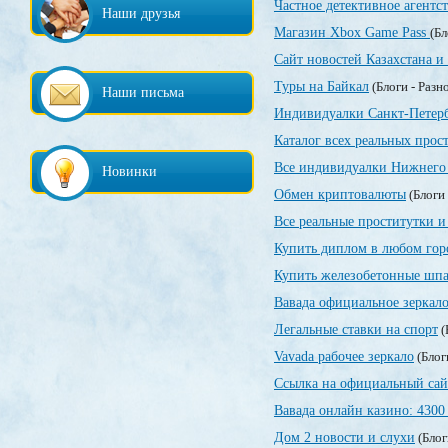
Частное детективное агентс
Наши друзья
Магазин Xbox Game Pass
(Бл
Сайт новостей Казахстана и
Туры на Байкал
(Блоги - Разн
Наши письма
Индивидуалки Санкт-Петер
Каталог всех реальных прос
Все индивидуалки Нижнего 
Новинки
Обмен криптовалюты
(Блоги 
Все реальные проститутки и
Купить диплом в любом гор
Купить железобетонные шпа
Вавада официальное зеркал
Легальные ставки на спорт
(
Vavada рабочее зеркало
(Блог
Ссылка на официальный сай
Вавада онлайн казино: 4300
Дом 2 новости и слухи
(Блог