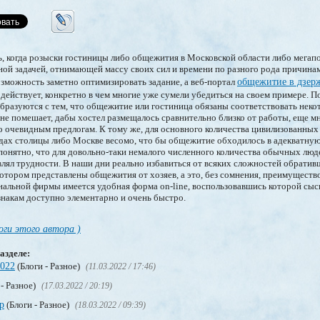
ть, когда розыски гостиницы либо общежития в Московской области либо мегап
ой задачей, отнимающей массу своих сил и времени по разного рода причина
зможность заметно оптимизировать задание, а веб-портал
общежитие в дзер
действует, конкретно в чем многие уже сумели убедиться на своем примере. П
бразуются с тем, что общежитие или гостиница обязаны соответствовать неко
о не помешает, дабы хостел размещалось сравнительно близко от работы, еще м
о очевидным предлогам. К тому же, для основного количества цивилизованных
одах столицы либо Москве весомо, что бы общежитие обходилось в адекватну
и понятно, что для довольно-таки немалого численного количества обычных лю
лял трудности. В наши дни реально избавиться от всяких сложностей обратив
котором представлены общежития от хозяев, а это, без сомнения, преимуществ
нальной фирмы имеется удобная форма on-line, воспользовавшись которой сы
накам доступно элементарно и очень быстро.
оги этого автора )
азделе:
2022
(Блоги - Разное)
(11.03.2022 / 17:46)
 - Разное)
(17.03.2022 / 20:19)
р
(Блоги - Разное)
(18.03.2022 / 09:39)