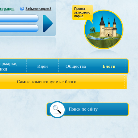
страция
Забыли пароль?
ярмарки,
Идеи
Общества
Блоги
ики
Самые коментируемые блоги
Поиск по сайту