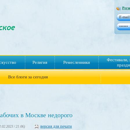
Реги
Фестивали, 
скусство
Религия
Ремесленники
праздн
Все блоги за сегодня
абочих в Москве недорого
версия для печати
2.02.2023 / 21:06)