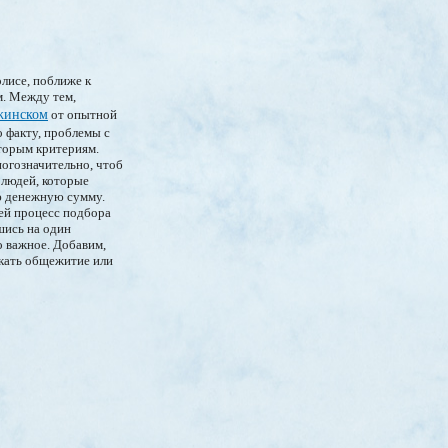
олисе, поближе к
м. Между тем,
жинском
от опытной
о факту, проблемы с
торым критериям.
ногозначительно, чтоб
 людей, которые
ю денежную сумму.
дей процесс подбора
шись на один
о важное. Добавим,
скать общежитие или