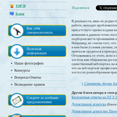
TOP 50
Поделиться:
Блоги
В реальности, явно не редкос
работе, выходит проблематичн
Как себя
присутствует превосходная во
самореализовать
компании в данном точно посо
подбором места проживания о
Например, не считая того, чт
в нем были условия уютные, п
Полезная
приехали трудиться в пригор
информация
Отталкиваясь от этого, ясно 
хостела или общежития достав
Наши фотографии
единственный веб-портал, на 
что на веб-портале профессио
Конкурсы
хостел по разнообразным приз
Вопросы-Ответы
( Смотреть другие бл
Возведение храмов
Другие блоги автора в этом р
Бесплатные ответы на ЕГЭ 
Следите за особыми
предложениями
Детективное агентсво
(Блоги
Детективное агентство Пите