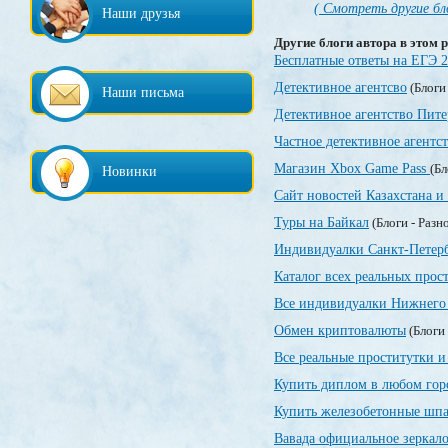
( Смотреть другие бл
Наши друзья
Другие блоги автора в этом р
Бесплатные ответы на ЕГЭ 
Детективное агентсво
(Блоги
Наши письма
Детективное агентство Пите
Частное детективное агентс
Магазин Xbox Game Pass
(Бл
Новинки
Сайт новостей Казахстана и
Туры на Байкал
(Блоги - Разн
Индивидуалки Санкт-Петер
Каталог всех реальных прос
Все индивидуалки Нижнего 
Обмен криптовалюты
(Блоги 
Все реальные проститутки и
Купить диплом в любом гор
Купить железобетонные шпа
Вавада официальное зеркал