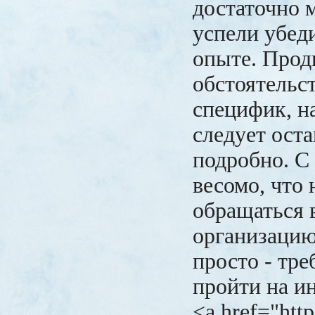
достаточно 
успели убед
опыте. Прод
обстоятельс
специфик, н
следует ост
подробно. С
весомо, что
обращаться 
организацию
просто - тре
пройти на и
<a href="http