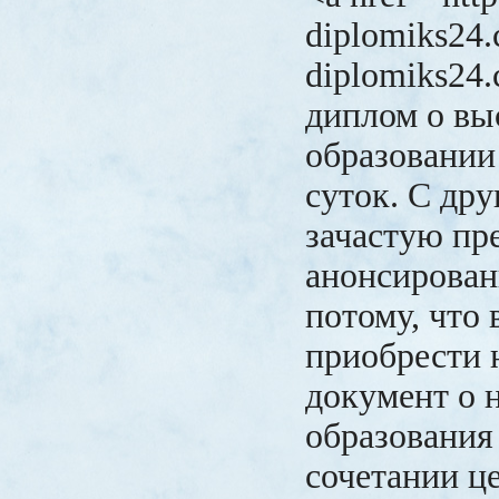
diplomiks24.
diplomiks24
диплом о в
образовании
суток. С дру
зачастую пр
анонсирова
потому, что 
приобрести
документ о 
образования
сочетании ц