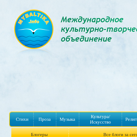
Культура/
Стихи
Проза
Музыка
Религ
Искусство
Блогеры
Все блоги за сег