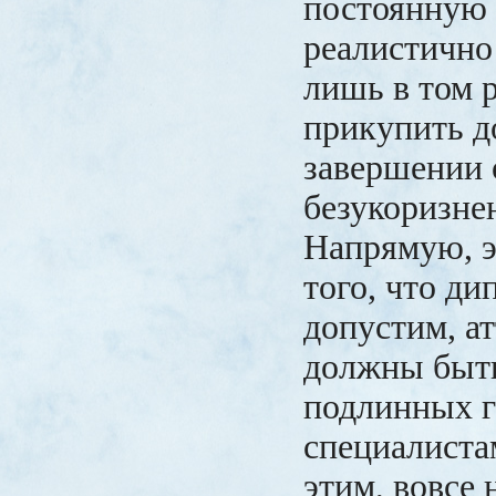
постоянную 
реалистично
лишь в том р
прикупить д
завершении 
безукоризнен
Напрямую, э
того, что ди
допустим, а
должны быть
подлинных г
специалиста
этим, вовсе 