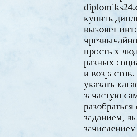
diplomiks24
купить дипл
вызовет инт
чрезвычайно
простых лю
разных соци
и возрастов.
указать каса
зачастую са
разобраться
заданием, в
зачислением