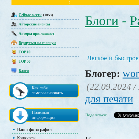
Сейчас в сети
(1053)
Блоги
-
Р
Авторские анонсы
Авторы приглашают
Вернуться на главную
TOP 10
Легкое и быстро
TOP 50
wor
Блогер:
Блоги
(22.09.2024 /
Как себя
самореализовать
для печати
Полезная
Поделиться:
информация
Наши фотографии
Конкурсы