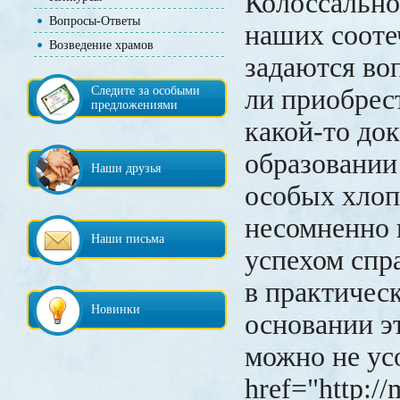
Колоссально
Вопросы-Ответы
наших сооте
Возведение храмов
задаются во
Следите за особыми
ли приобрес
предложениями
какой-то до
образовании 
Наши друзья
особых хлоп
несомненно 
Наши письма
успехом спра
в практичес
Новинки
основании э
можно не ус
href="http://