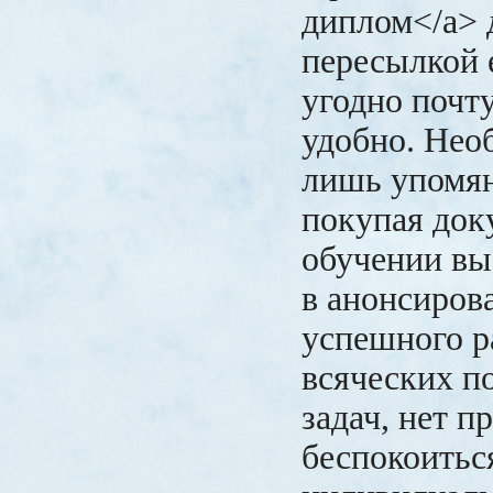
диплом</a> 
пересылкой 
угодно почту
удобно. Нео
лишь упомян
покупая док
обучении вы
в анонсиров
успешного р
всяческих п
задач, нет п
беспокоитьс