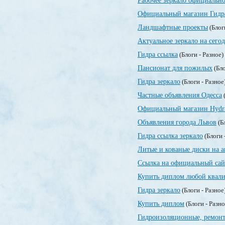
Рабочее зеркало официально
Официальный магазин Гидр
Ландшафтные проекты
(Блог
Актуальное зеркало на сегод
Гидра ссылка
(Блоги - Разное)
Пансионат для пожилых
(Бло
Гидра зеркало
(Блоги - Разное
Частные объявления Одесса
(
Официальный магазин Hydr
Объявления города Львов
(Б
Гидра ссылка зеркало
(Блоги 
Литые и кованые диски на а
Ссылка на официальный сай
Купить диплом любой квали
Гидра зеркало
(Блоги - Разное
Купить диплом
(Блоги - Разн
Гидроизоляционные, ремонт