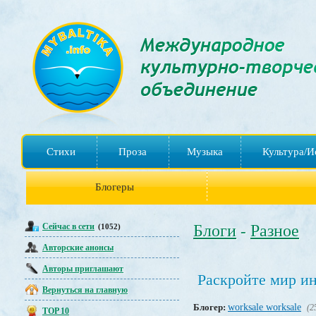
Стихи
Проза
Музыка
Культура/И
Блогеры
Сейчас в сети
Блоги
Разное
(1052)
-
Авторские анонсы
Авторы приглашают
Раскройте мир ин
Вернуться на главную
Блогер:
worksale worksale
(2
TOP 10