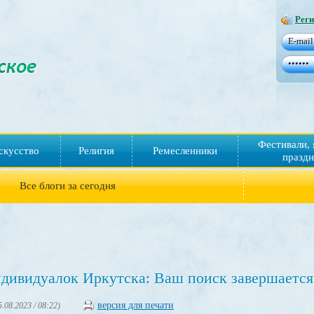
Реги
Фестивали, 
скусство
Религия
Ремесленники
праздн
Все блоги за сегодня
дивидуалок Иркутска: Ваш поиск завершается
версия для печати
5.08.2023 / 08:22)