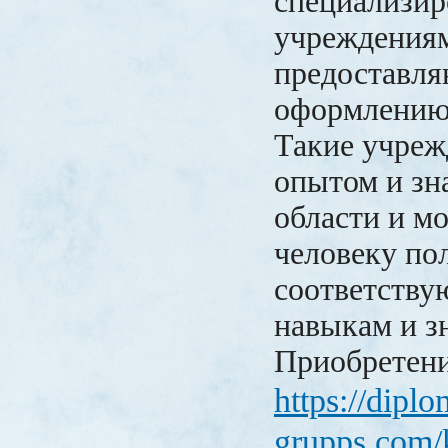
специализи
учреждениям
предоставля
оформлению
Такие учреж
опытом и зн
области и м
человеку по
соответству
навыкам и з
Приобретен
https://dipl
grupps.com/k