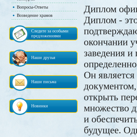
Диплом офиц
Вопросы-Ответы
Возведение храмов
Диплом - эт
подтвержда
Следите за особыми
предложениями
окончании у
заведения и
Наши друзья
определенно
Он является
Наши письма
документом,
открыть пер
множество д
Новинки
и обеспечит
будущее. Одн