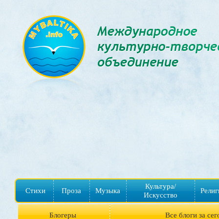
Культура/
Стихи
Проза
Музыка
Религ
Искусство
Блогеры
Все блоги за сег