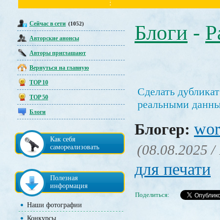
Сейчас в сети
(1052)
Блоги
-
Р
Авторские анонсы
Авторы приглашают
Вернуться на главную
TOP 10
Сделать дубликат
TOP 50
реальными данн
Блоги
wor
Блогер:
Как себя
(08.08.2025 /
самореализовать
для печати
Полезная
информация
Поделиться:
Наши фотографии
Конкурсы