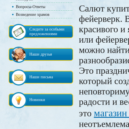
Салют купит
Вопросы-Ответы
Возведение храмов
фейерверк. 
красивого и 
Следите за особыми
предложениями
или фейерве
можно найти
Наши друзья
разнообрази
Это праздни
Наши письма
который соз
неповторим
радости и в
Новинки
магазин
это
неотъемлема