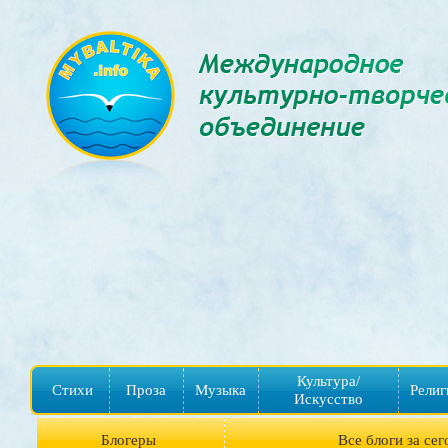
Культура/
Стихи
Проза
Музыка
Религ
Искусство
Блогеры
Все блоги за сег