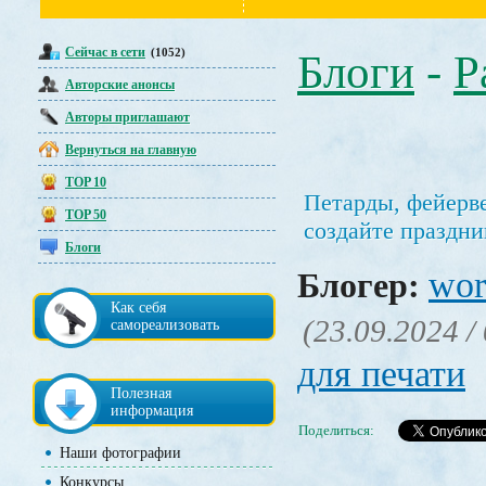
Сейчас в сети
(1052)
Блоги
-
Р
Авторские анонсы
Авторы приглашают
Вернуться на главную
TOP 10
Петарды, фейерв
TOP 50
создайте праздн
Блоги
wor
Блогер:
Как себя
(23.09.2024 /
самореализовать
для печати
Полезная
информация
Поделиться:
Наши фотографии
Конкурсы