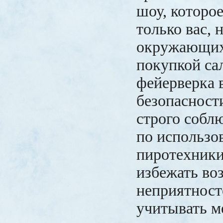
шоу, которое
только вас, 
окружающих
покупкой са
фейерверка 
безопасност
строго собл
по использо
пиротехники
избежать во
неприятност
учитывать м