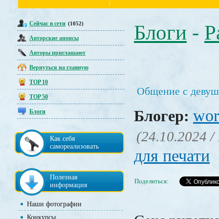
Сейчас в сети
(1052)
Блоги
-
Р
Авторские анонсы
Авторы приглашают
Вернуться на главную
TOP 10
Общение с девуш
TOP 50
wor
Блогер:
Блоги
(24.10.2024 /
Как себя
самореализовать
для печати
Полезная
Поделиться:
информация
Наши фотографии
Конкурсы