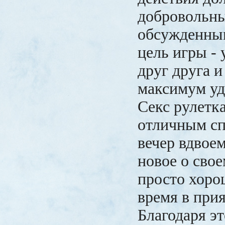
добровольн
обсужденным
цель игры -
друг друга и
максимум уд
Секс рулетка
отличным сп
вечер вдвоем
новое о свое
просто хоро
время в при
Благодаря эт