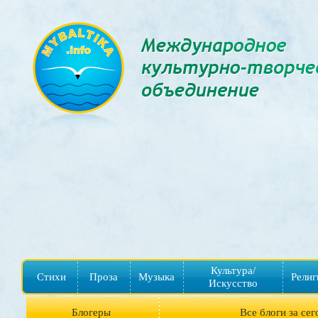
Культура/
Стихи
Проза
Музыка
Религ
Искусство
Блогеры
Все блоги за сег