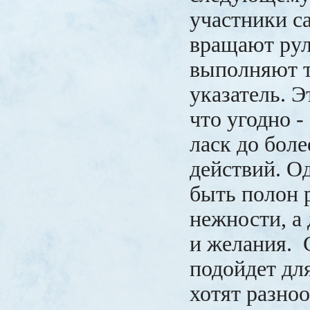
участники са
вращают рул
выполняют т
указатель. 
что угодно -
ласк до бол
действий. О
быть полон 
нежности, а 
и желания. 
подойдет дл
хотят разно