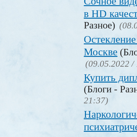
Сочное вид
в HD качес
Разное)
(08.
Остекление
Москве
(Бло
(09.05.2022 /
Купить дип
(Блоги - Раз
21:37)
Наркологич
психиатрич