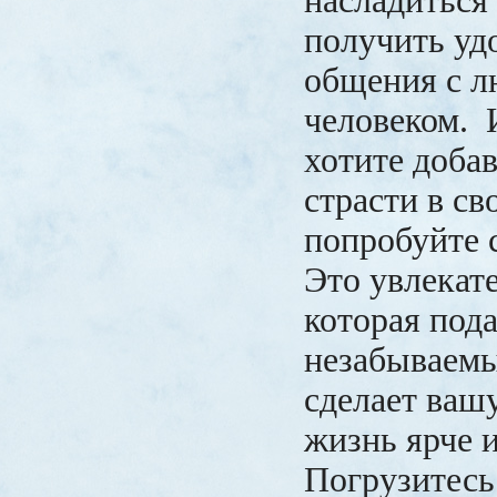
насладиться
получить уд
общения с 
человеком. 
хотите доба
страсти в с
попробуйте с
Это увлекате
которая под
незабываем
сделает ваш
жизнь ярче 
Погрузитесь 