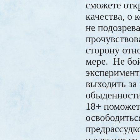
сможете откр
качества, о
не подозрева
прочувствов
сторону отн
мере. Не бо
эксперимент
выходить за
обыденности
18+ поможет
освободитьс
предрассудко