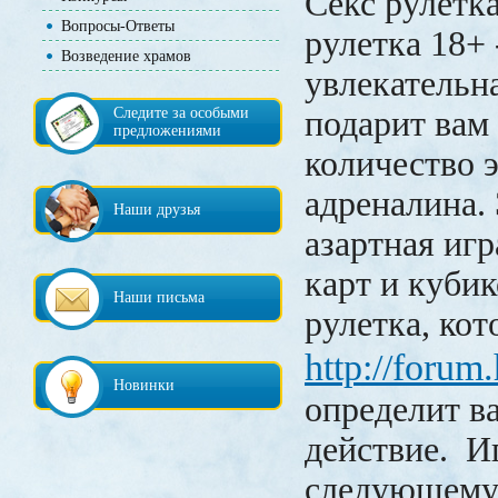
Секс рулетка
Вопросы-Ответы
рулетка 18+ 
Возведение храмов
увлекательна
Следите за особыми
подарит вам
предложениями
количество 
адреналина. 
Наши друзья
азартная игр
карт и кубик
Наши письма
рулетка, кот
http://forum
Новинки
определит в
действие. И
следующему