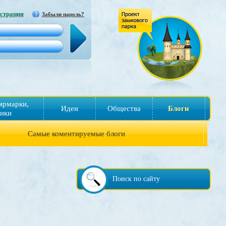
страция
Забыли пароль?
ярмарки,
Идеи
Общества
Блоги
ики
Самые коментируемые блоги
Поиск по сайту