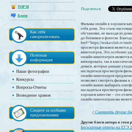
TOP 50
Поделиться:
Блоги
Фильмы онлайн в хорошем каче
себя дома. Это стало настоя
Как себя
обстановке, не выходя из до
самореализовать
до боевиков и фэнтези. Благод
href="https://rezka-club.tv/
просмотра фильмов является д
кинотеатров. Это особенно уд
Полезная
онлайн кинотеатров является 
информация
кинопроката, так и классичес
деньги, которые раньше уходи
насладиться просмотром филь
Наши фотографии
онлайн кинотеатров предлага
Конкурсы
позволяет смотреть фильмы в 
онлайн важно выбирать платфо
Вопросы-Ответы
насладиться просмотром фильм
хорошем качестве – это отлич
Возведение храмов
онлайн кинотеатрам вы можете
Следите за особыми
( Смотреть другие бл
предложениями
Другие блоги автора в этом р
Бесплатные ответы на ЕГЭ 