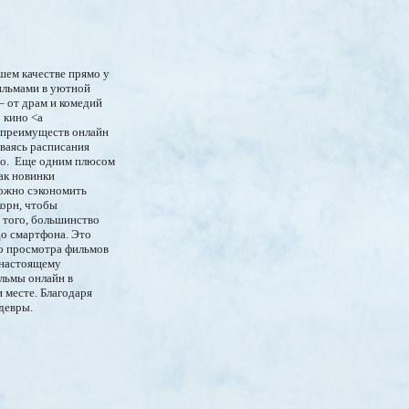
шем качестве прямо у
ильмами в уютной
– от драм и комедий
 кино <a
х преимуществ онлайн
ваясь расписания
ино. Еще одним плюсом
ак новинки
можно сэкономить
корн, чтобы
 того, большинство
до смартфона. Это
го просмотра фильмов
-настоящему
ильмы онлайн в
 месте. Благодаря
девры.