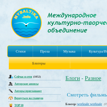
Стихи
Проза
Музыка
Культура/И
Блогеры
Сейчас в сети
Блоги
Разное
(1052)
-
Авторские анонсы
Авторы приглашают
Смотреть фильмы
Вернуться на главную
Блогер:
worksale worksale
(0
TOP 10