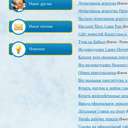
Детективное агентсво
(Блоги
Наши друзья
Детективное агентство Пите
Частное детективное агентс
Наши письма
Магазин Xbox Game Pass
(Бл
Сайт новостей Казахстана и
Туры на Байкал
(Блоги - Разн
Новинки
Индивидуалки Санкт-Петер
Каталог всех реальных прос
Все индивидуалки Нижнего 
Обмен криптовалюты
(Блоги 
Все реальные проститутки и
Купить диплом в любом гор
Купить железобетонные шпа
Вавада официальное зеркал
Легальные ставки на спорт
(
Vavada рабочее зеркало
(Блог
Ссылка на официальный сай