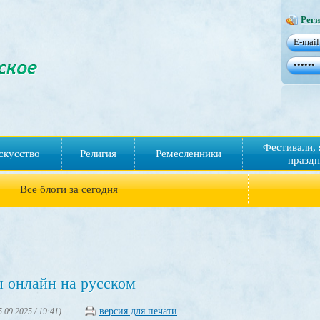
Реги
Фестивали, 
скусство
Религия
Ремесленники
праздн
Все блоги за сегодня
 онлайн на русском
версия для печати
5.09.2025 / 19:41)