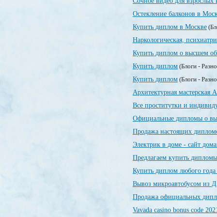
Сочное видео для взрослых 
Остекление балконов в Мос
Купить диплом в Москве
(Бл
Наркологическая, психиатр
Купить диплом о высшем об
Купить диплом
(Блоги - Разн
Купить диплом
(Блоги - Разн
Архитектурная мастерская А
Все проститутки и индивид
Официальные дипломы о вы
Продажа настоящих дипломо
Электрик в доме - сайт дом
Предлагаем купить дипломы
Купить диплом любого года
Вывоз микроавтобусом из Д
Продажа официальных дипло
Vavada casino bonus code 202