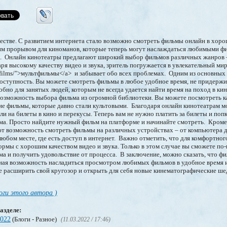
стве. С развитием интернета стало возможно смотреть фильмы онлайн в хоро
щим прорывом для киноманов, которые теперь могут наслаждаться любимыми ф
ма. Онлайн кинотеатры предлагают широкий выбор фильмов различных жанров 
аря высокому качеству видео и звука, зритель погружается в увлекательный мир
multfilms/">мультфильмы</a> и забывает обо всех проблемах. Одним из основны
оступность. Вы можете смотреть фильмы в любое удобное время, не придержи
обно для занятых людей, которым не всегда удается найти время на поход в к
возможность выбора фильма из огромной библиотеки. Вы можете посмотреть к
кие фильмы, которые давно стали культовыми. Благодаря онлайн кинотеатрам 
ли на билеты в кино и перекусы. Теперь вам не нужно платить за билеты и поп
ма. Просто найдите нужный фильм на платформе и начинайте смотреть. Кроме
ют возможность смотреть фильмы на различных устройствах – от компьютера 
любом месте, где есть доступ в интернет. Важно отметить, что для комфортно
рмы с хорошим качеством видео и звука. Только в этом случае вы сможете по
а и получить удовольствие от процесса. В заключение, можно сказать, что ф
ная возможность насладиться просмотром любимых фильмов в удобное время и
 расширить свой кругозор и открыть для себя новые кинематографические ше
оги этого автора )
азделе:
2022
(Блоги - Разное)
(11.03.2022 / 17:46)