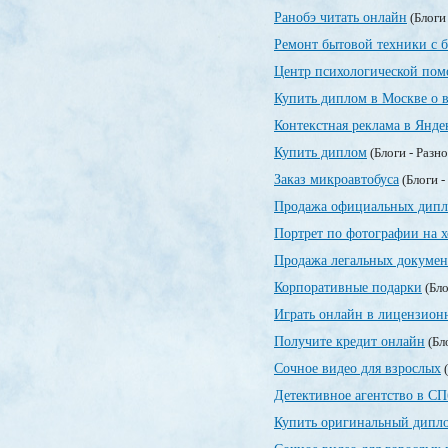
Ранобэ читать онлайн
(Блоги
Ремонт бытовой техники с 
Центр психологической по
Купить диплом в Москве о 
Контекстная реклама в Янде
Купить диплом
(Блоги - Разн
Заказ микроавтобуса
(Блоги -
Продажа официальных дипл
Портрет по фотографии на х
Продажа легальных докумен
Корпоративные подарки
(Бло
Играть онлайн в лицензионн
Получите кредит онлайн
(Бл
Сочное видео для взрослых
(
Детективное агентство в СП
Купить оригинальный дипло