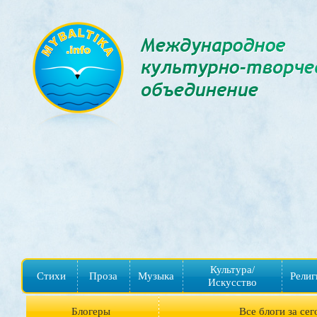
Культура/
Стихи
Проза
Музыка
Религ
Искусство
Блогеры
Все блоги за сег