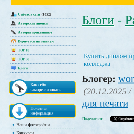
Сейчас в сети
(1052)
Блоги
-
Р
Авторские анонсы
Авторы приглашают
Вернуться на главную
TOP 10
Купить диплом п
TOP 50
колледжа
Блоги
wor
Блогер:
Как себя
(20.12.2025 /
самореализовать
для печати
Полезная
информация
Поделиться:
Наши фотографии
Конкурсы