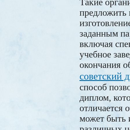
Такие орган
предложить 
изготовлени
заданным па
включая спе
учебное заве
окончания о
советский 
способ позв
диплом, кот
отличается о
может быть 
различных ц