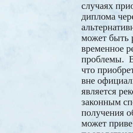
случаях при
диплома чер
альтернатив
может быть 
временное р
проблемы. 
что приобре
вне официал
является ре
законным с
получения о
может приве