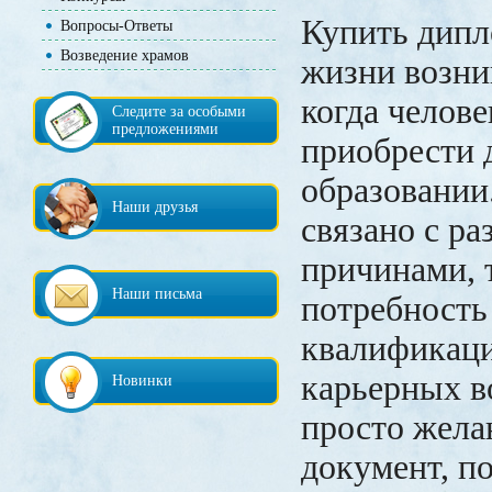
Купить дипл
Вопросы-Ответы
Возведение храмов
жизни возни
когда челов
Следите за особыми
предложениями
приобрести 
образовании
Наши друзья
связано с р
причинами, 
Наши письма
потребность
квалификац
карьерных в
Новинки
просто жела
документ, 