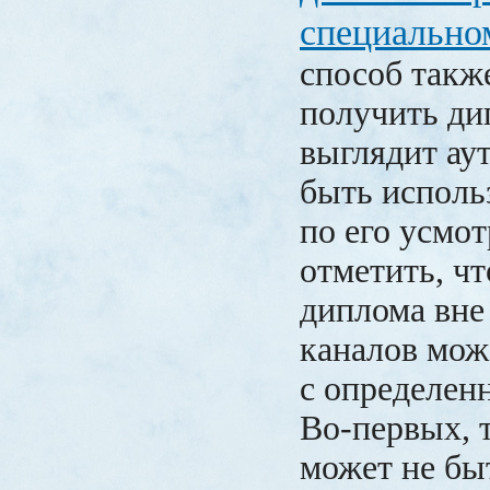
специально
способ такж
получить ди
выглядит ау
быть исполь
по его усмо
отметить, ч
диплома вн
каналов мож
с определен
Во-первых, 
может не бы