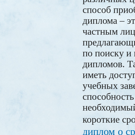
способ прио
диплома – э
частным лиц
предлагающи
по поиску и
дипломов. Т
иметь досту
учебных зав
способность
необходимый
короткие ср
диплом о с