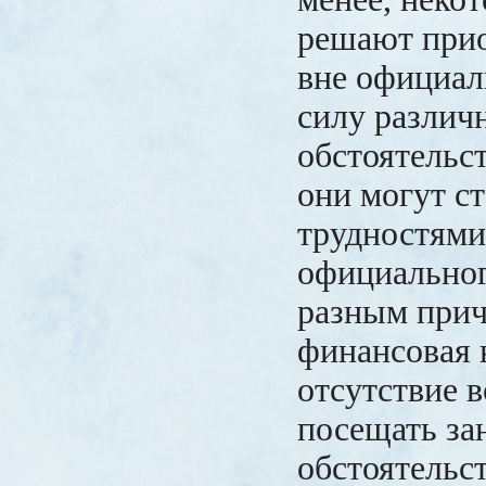
решают при
вне официал
силу различ
обстоятельс
они могут с
трудностями
официальног
разным прич
финансовая 
отсутствие 
посещать за
обстоятельст