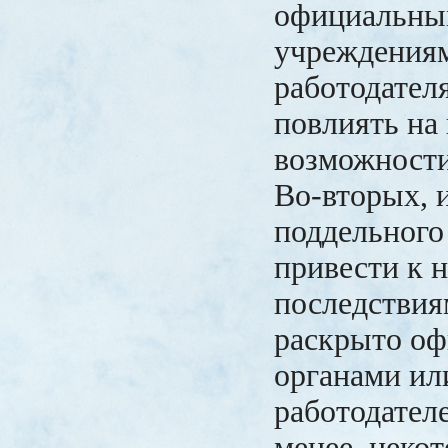
официальн
учреждения
работодател
повлиять на
возможности
Во-вторых, 
поддельного
привести к 
последствиям
раскрыто о
органами ил
работодател
менее, неко