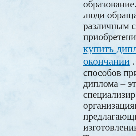
образование.
люди обращ
различным 
приобретени
купить дип
окончании
.
способов пр
диплома – э
специализи
организация
предлагающи
изготовлени