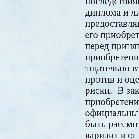
последствия
диплома и л
предоставля
его приобре
перед приня
приобретени
тщательно вз
против и оц
риски. В за
приобретени
официальны
быть рассмо
вариант в о