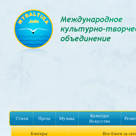
Культура/
Стихи
Проза
Музыка
Религ
Искусство
Блогеры
Все блоги за сег