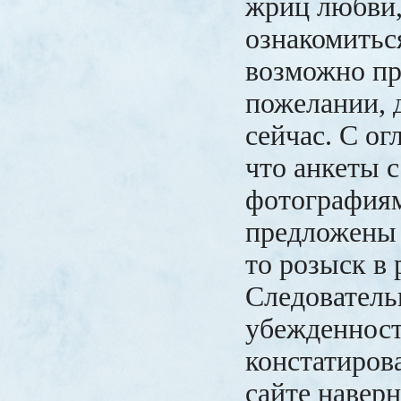
жриц любви,
ознакомитьс
возможно пр
пожелании, 
сейчас. С ог
что анкеты 
фотография
предложены 
то розыск в 
Следователь
убежденнос
констатирова
сайте навер