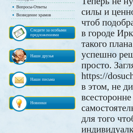
Теперь не н
Вопросы-Ответы
силы и ценно
Возведение храмов
чтоб подобр
Следите за особыми
в городе Ирк
предложениями
такого плана
успешно реш
Наши друзья
просто. Загл
https://dosuc
Наши письма
в этом, не д
всесторонне
Новинки
самостоятел
для того чт
индивидуалк