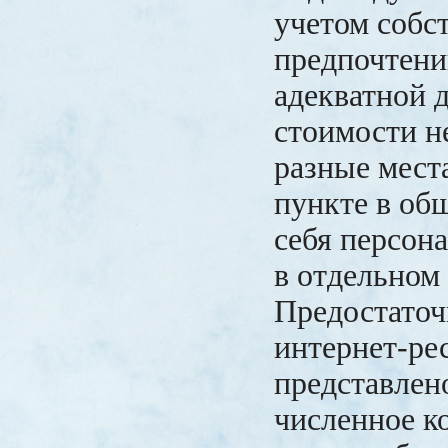
учетом собс
предпочтений
адекватной 
стоимости н
разные мест
пункте в общ
себя персон
в отдельном
Предостаточ
интернет-рес
представлен
численное к