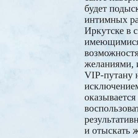
будет подыс
интимных ра
Иркутске в 
имеющимис
возможност
желаниями, 
VIP-путану 
исключением
оказывается 
воспользова
результатив
и отыскать 