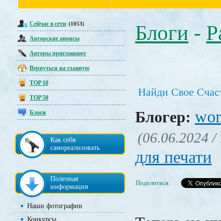
Сейчас в сети
(1053)
Блоги
-
Р
Авторские анонсы
Авторы приглашают
Вернуться на главную
TOP 10
Найди Свое Счас
TOP 50
wor
Блогер:
Блоги
(06.06.2024 /
Как себя
самореализовать
для печати
Полезная
Поделиться:
информация
Наши фотографии
Конкурсы