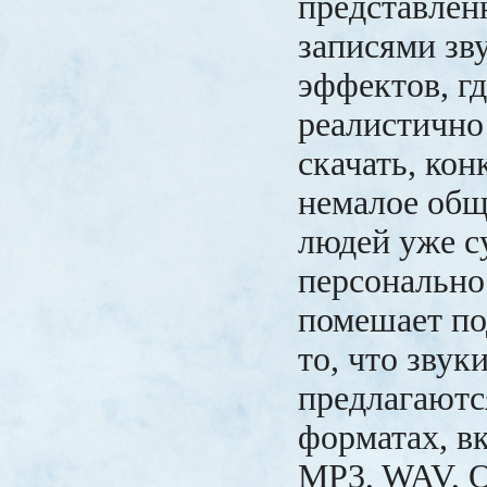
представлен
записями зв
эффектов, гд
реалистично
скачать, кон
немалое общ
людей уже с
персонально.
помешает по
то, что звук
предлагаютс
форматах, в
MP3, WAV, O