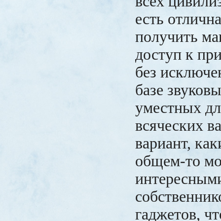
всех цивили
есть отличн
получить м
доступ к пр
без исключе
базе звуков
уместных дл
всяческих в
вариант, как
общем-то мо
интересным
собственник
гаджетов, чт