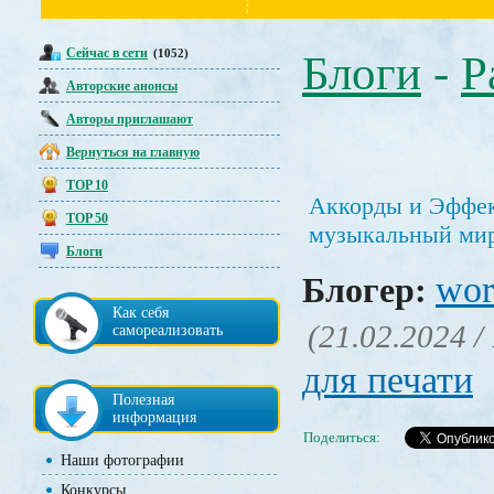
Сейчас в сети
(1052)
Блоги
-
Р
Авторские анонсы
Авторы приглашают
Вернуться на главную
TOP 10
Аккорды и Эффек
TOP 50
музыкальный мир
Блоги
wor
Блогер:
Как себя
(21.02.2024 /
самореализовать
для печати
Полезная
информация
Поделиться:
Наши фотографии
Конкурсы