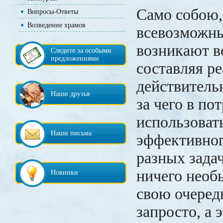
Само собою,
Вопросы-Ответы
Возведение храмов
всевозможны
возникают в
Следите за особыми
предложениями
составляя р
действитель
Наши друзья
за чего в по
использовать
Наши письма
эффективног
разных зада
ничего необ
Новинки
свою очередь
запросто, а э