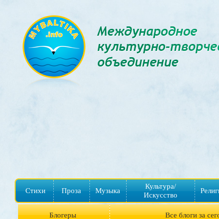
Культура/
Стихи
Проза
Музыка
Религ
Искусство
Блогеры
Все блоги за сег