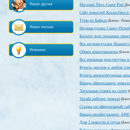
Наши друзья
Магазин Xbox Game Pass
(Бл
Сайт новостей Казахстана и
Туры на Байкал
(Блоги - Разн
Наши письма
Индивидуалки Санкт-Петер
Каталог всех реальных прос
Все индивидуалки Нижнего 
Новинки
Обмен криптовалюты
(Блоги 
Все реальные проститутки и
Купить диплом в любом гор
Купить железобетонные шпа
Вавада официальное зеркал
Легальные ставки на спорт
(
Vavada рабочее зеркало
(Блог
Ссылка на официальный сай
Вавада онлайн казино: 4300
Дом 2 новости и слухи
(Блог