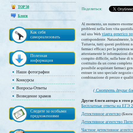
TOP 50
Поделиться:
Блоги
Al momento, un numero enorme di
problemi nella loro vita quotidi
Как себя
sul sito Web
viagra generico pr
самореализовать
corrispondente. Naturalmente, la
Tuttavia, tutti questi problemi n
farmaci efficaci per la potenza s
attentamente le informazioni dis
Полезная
compito difficile, sulla base di 
информация
costituito da un corso completo 
possibile acquistare farmaci gene
Наши фотографии
entrare in uno speciale negozio 
combinazione di prezzo e qualit
Конкурсы
Вопросы-Ответы
( Смотреть другие бл
Возведение храмов
Другие блоги автора в этом р
Бесплатные ответы на ЕГЭ 
Следите за особыми
Детективное агентсво
(Блоги
предложениями
Детективное агентство Пите
Частное детективное агентс