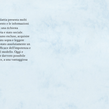
lattia presenta molti
mento e le informazioni
 una richiesta
a e stato sociale.
suno escluso, acquisire
ato sopra e leggere
e stato assolutamente un
efficace dell'impotenza e
al modello. Oggi e
 e davvero possibile
ico, a una vantaggiosa