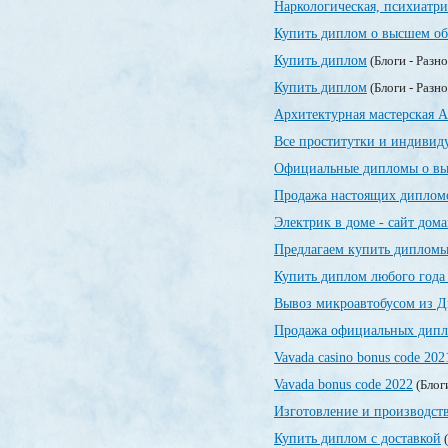
Наркологическая, психиатр
Купить диплом о высшем об
Купить диплом
(Блоги - Разн
Купить диплом
(Блоги - Разн
Архитектурная мастерская А
Все проститутки и индивид
Официальные дипломы о вы
Продажа настоящих дипломо
Электрик в доме - сайт дом
Предлагаем купить дипломы
Купить диплом любого года
Вывоз микроавтобусом из Д
Продажа официальных дипло
Vavada casino bonus code 202
Vavada bonus code 2022
(Блог
Изготовление и производст
Купить диплом с доставкой
(