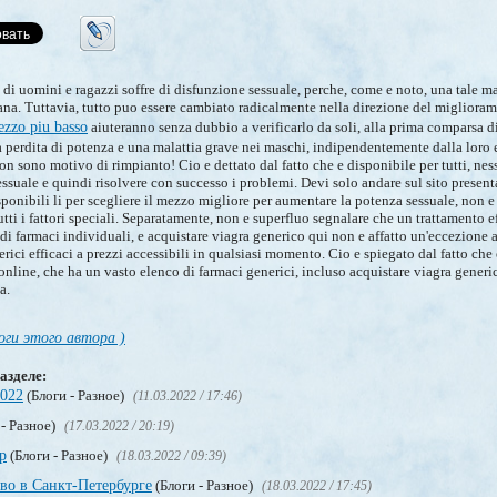
 uomini e ragazzi soffre di disfunzione sessuale, perche, come e noto, una tale ma
ana. Tuttavia, tutto puo essere cambiato radicalmente nella direzione del migliora
ezzo piu basso
aiuteranno senza dubbio a verificarlo da soli, alla prima comparsa di
 perdita di potenza e una malattia grave nei maschi, indipendentemente dalla loro et
on sono motivo di rimpianto! Cio e dettato dal fatto che e disponibile per tutti, nes
essuale e quindi risolvere con successo i problemi. Devi solo andare sul sito present
ponibili li per scegliere il mezzo migliore per aumentare la potenza sessuale, non 
tutti i fattori speciali. Separatamente, non e superfluo segnalare che un trattamento 
di farmaci individuali, e acquistare viagra generico qui non e affatto un'eccezione 
rici efficaci a prezzi accessibili in qualsiasi momento. Cio e spiegato dal fatto che
online, che ha un vasto elenco di farmaci generici, incluso acquistare viagra gener
a.
оги этого автора )
азделе:
2022
(Блоги - Разное)
(11.03.2022 / 17:46)
 - Разное)
(17.03.2022 / 20:19)
р
(Блоги - Разное)
(18.03.2022 / 09:39)
тво в Санкт-Петербурге
(Блоги - Разное)
(18.03.2022 / 17:45)