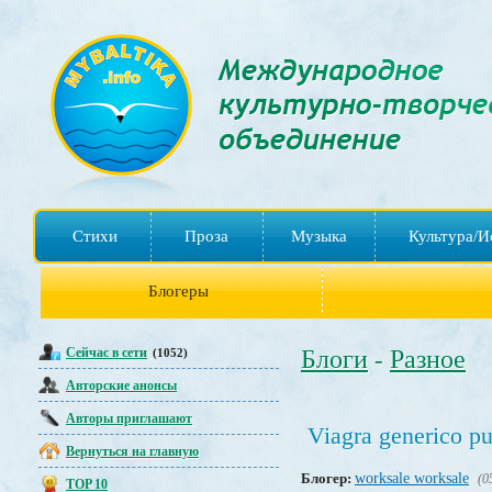
Стихи
Проза
Музыка
Культура/И
Блогеры
Сейчас в сети
Блоги
Разное
(1052)
-
Авторские анонсы
Авторы приглашают
Viagra generico pu
Вернуться на главную
Блогер:
worksale worksale
(0
TOP 10