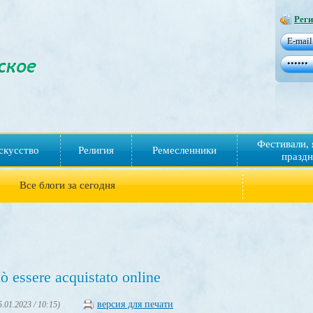
Реги
Фестивали, 
скусство
Религия
Ремесленники
праздн
Все блоги за сегодня
ò essere acquistato online
версия для печати
5.01.2023 / 10:15)