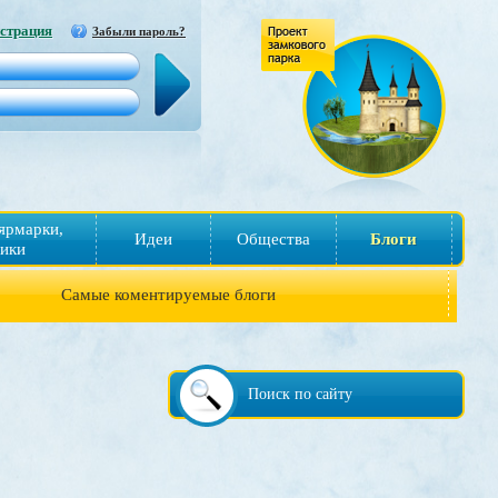
страция
Забыли пароль?
ярмарки,
Идеи
Общества
Блоги
ики
Самые коментируемые блоги
Поиск по сайту